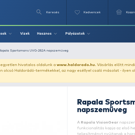
Keresés
Videók
Vizek
Írások
Hasznos
Pályázat
szemüveg
Rapala Sportsmans UVG-282A napszemüveg
uházunkat!
Az egyetlen hivatalos oldalunk a
www.haldor
ozol feltűnően olcsó Haldorádó-termékekkel, az nagy eséll