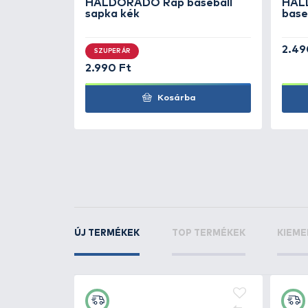
Rapala
Sportsmans
napszemüveg
Rapala
Sportsmans
napszemüveg
KAPCSOLÓDÓ TERMÉKEK
3