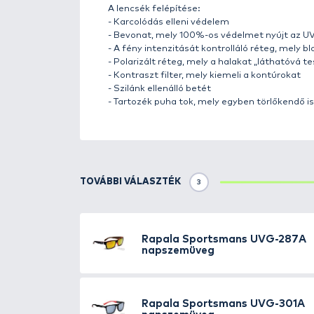
Részletek
A
Rapala VisionGear
napszemüve
a szemüvegek valódi optikai tel
biztosítanak a napsugarak káros 
anyagok olyan napszemüvegeket
masszív szerkezetű, az esetleg
viseletet biztosít hordozójának.
kerettel, illetve kék színű tükö