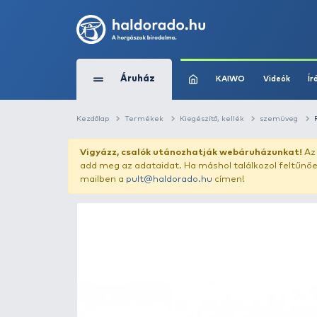
Áruház
KAIWO
Kezdőlap
Termékek
Kiegészítő, kellék
Vigyázz, csalók utánozhatják webár
add meg az adataidat. Ha máshol találk
mailben a
pult@haldorado.hu
címen!