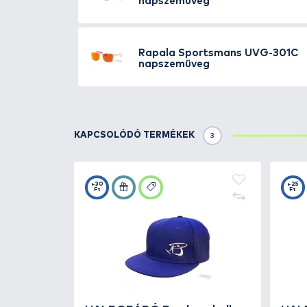
A lencsék felépítése:
- Karcolódás elleni védelem
- Bevonat, mely 100%-os védelme
- A fény intenzitását kontrollál
- Polarizált réteg, mely a halakat
- Kontraszt filter, mely kiemeli 
- Szilánk ellenálló betét
- Tartozék puha tok, mely egybe
TOVÁBBI VÁLASZTÉK
3
Rapala
Sportsmans
napszemüveg