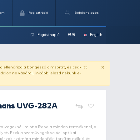
Kedvencek
Kosaram
Regisztráció
Fogási na
ok
ado.hu
. Vásárlás előtt mindig ellenőrizd a böngésző címs
yel csaló másolat - ilyen oldalon ne vásárolj, inkább jel
Rapala
Sportsmans UVG-282