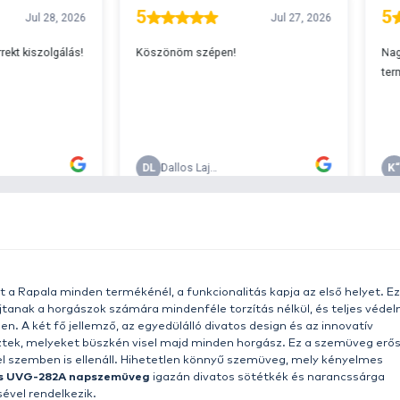
A
s 29990 feletti végösszeg esetén.
c
v