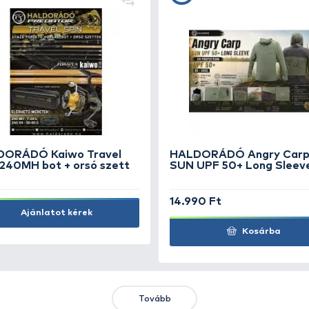
+25
+2
Ft
F
HALDORÁDÓ 5P Fehér
E
baseball sapka
2.490 Ft
1.
Kosárba