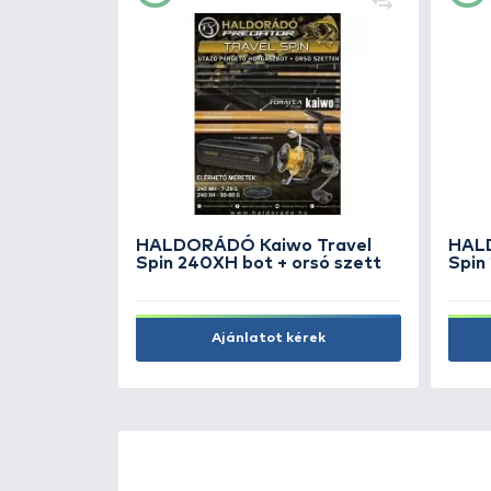
+30
Ft
HALDORÁDÓ Rap baseball
sapka kék
SZUPER ÁR
2.990 Ft
Kosárba