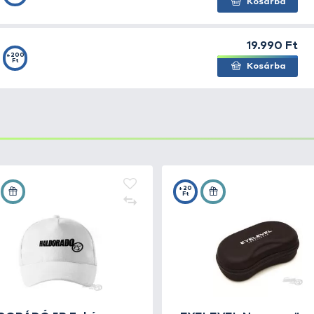
t nyújt az UV A/B és ibolyán túli sugárzások ellen
ó réteg, mely blokkolja a túlzott napfény 70-90%-át
 „láthatóvá teszi” a vízfelszín alatt
a kontúrokat
n törlőkendő is
 UVG-287A
+230
Ft