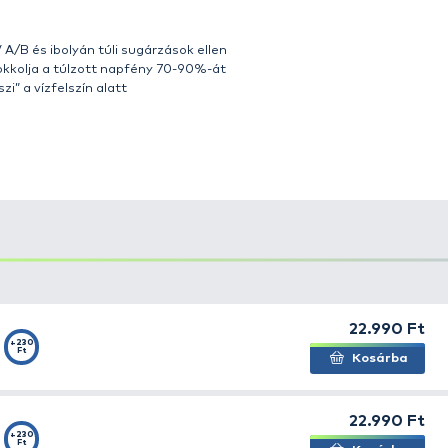
geknél, mint a Rapala minden termékénél, a funkcionali
jesítményt nyújtanak a horgászok számára mindenféle tor
sugárzásai ellen. A két fő jellemző, az egyedülálló divato
 eredményeztek, melyeket büszkén visel majd minden h
es ütközésekkel szemben is ellenáll. Hihetetlen könnyű
 A
Sportsman’s UVG-282A napszemüveg
igazán divatos
rbevonatos lencsével rendelkezik.