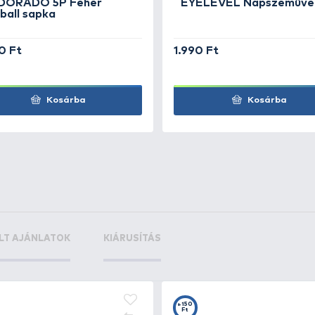
 UVG-301A
+230
Ft
 UVG-301C
+200
Ft