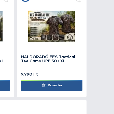
0
t
YELEVEL Napszemüveg tok
990 Ft
Kosárba