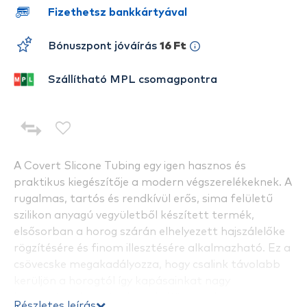
Fizethetsz bankkártyával
Bónuszpont jóváírás
16 Ft
Szállítható MPL csomagpontra
A Covert Slicone Tubing egy igen hasznos és
praktikus kiegészítője a modern végszerelékeknek. A
rugalmas, tartós és rendkívül erős, sima felületű
szilikon anyagú vegyületből készített termék,
elsősorban a horog szárán elhelyezett hajszálelőke
rögzítésére és finom illesztésére alkalmazható. Ez a
csövecske megakadályozza, hogy csalink távolabb
kerüljön a horogtól így kapásainkat nagy
biztonsággal megfoghatjuk. Kötésvédőként is
Részletes leírás