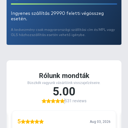
Ingyenes szállítás 29990 feletti végösszeg
esetén.
A kedvezmény csak magyarországi szállítási cím és MPL vagy
GLS házhozszállítás esetén vehető igénybe.