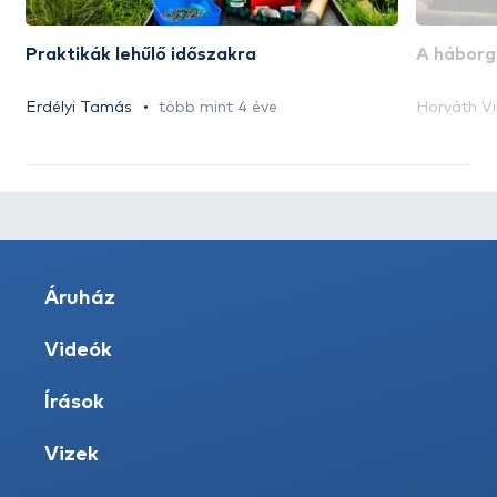
Praktikák lehűlő időszakra
A háborgó
Erdélyi Tamás
több mint 4 éve
Horváth Vi
Áruház
Videók
Írások
Vizek