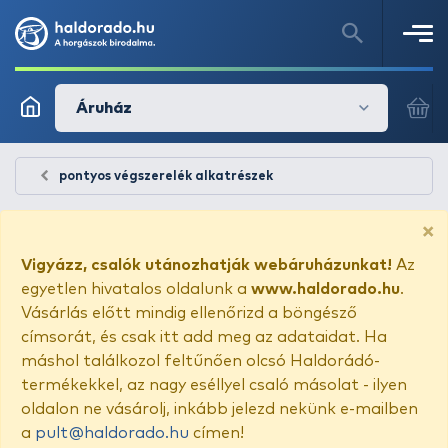
Áruház
pontyos végszerelék alkatrészek
×
Vigyázz, csalók utánozhatják webáruházunkat!
Az
egyetlen hivatalos oldalunk a
www.haldorado.hu
.
Vásárlás előtt mindig ellenőrizd a böngésző
címsorát, és csak itt add meg az adataidat. Ha
máshol találkozol feltűnően olcsó Haldorádó-
termékekkel, az nagy eséllyel csaló másolat - ilyen
oldalon ne vásárolj, inkább jelezd nekünk e-mailben
a
pult@haldorado.hu
címen!