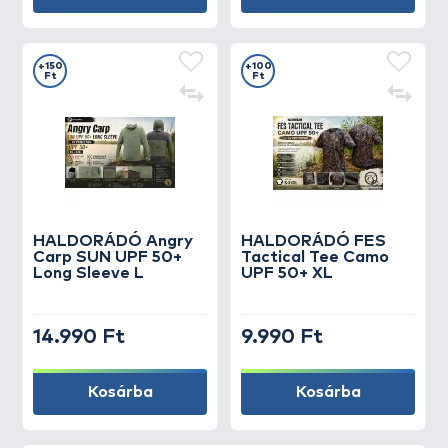
+150
+100
Ft
Ft
HALDORÁDÓ Angry
HALDORÁDÓ FES
Carp SUN UPF 50+
Tactical Tee Camo
Long Sleeve L
UPF 50+ XL
14.990 Ft
9.990 Ft
Kosárba
Kosárba