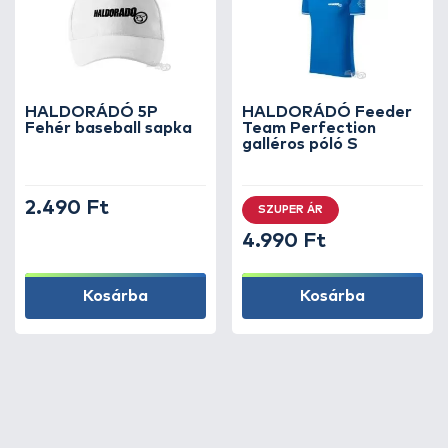
HALDORÁDÓ 5P
HALDORÁDÓ Feeder
Fehér baseball sapka
Team Perfection
galléros póló S
2.490 Ft
SZUPER ÁR
4.990 Ft
Kosárba
Kosárba