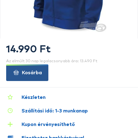
14.990 Ft
Az elmúlt 30 nap legalacsonyabb ára: 13.490 Ft
Kosárba
Készleten
Szállítási idő: 1-3 munkanap
Kupon érvényesíthető