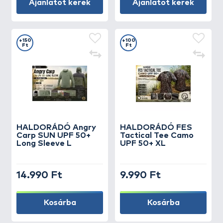
Ajánlatot kérek
Ajánlatot kérek
+150
+100
Ft
Ft
HALDORÁDÓ Angry
HALDORÁDÓ FES
Carp SUN UPF 50+
Tactical Tee Camo
Long Sleeve L
UPF 50+ XL
14.990 Ft
9.990 Ft
Kosárba
Kosárba