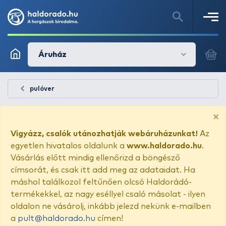
Áruház
pulóver
×
Vigyázz, csalók utánozhatják webáruházunkat!
Az
egyetlen hivatalos oldalunk a
www.haldorado.hu
.
Vásárlás előtt mindig ellenőrizd a böngésző
címsorát, és csak itt add meg az adataidat. Ha
máshol találkozol feltűnően olcsó Haldorádó-
termékekkel, az nagy eséllyel csaló másolat - ilyen
oldalon ne vásárolj, inkább jelezd nekünk e-mailben
a
pult@haldorado.hu
címen!