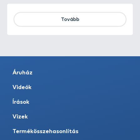
Tovább
Áruház
Videók
Írások
Vizek
Termékösszehasonlítás