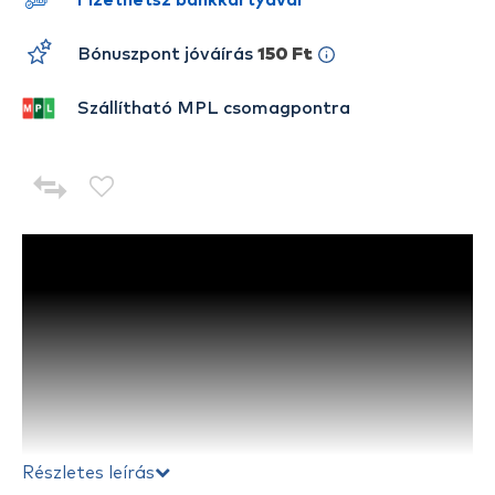
Fizethetsz bankkártyával
Bónuszpont jóváírás
150 Ft
Szállítható MPL csomagpontra
Részletes leírás