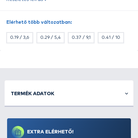
nyúlás tapasztalható, így elnyeli a hirtelen
rávágásoknál tapasztalható erőhatás egy részét.
Ennek köszönhetően adott vastagságban jóval
Elérhető több változatban:
strapabíróbb, mint a teljes nyúlásmentességgel
bíró társai.
0.19 / 3,6
0.29 / 5,4
0.37 / 9,1
0.41 / 10
A fluorocarbon zsinóroknál tapasztalható pozitív
tulajdonságok mindegyikével, így a
vízben, szinte
láthatatlan
megjelenéssel természetesen ez a zsinór
is rendelkezik.
TERMÉK ADATOK
EXTRA ELÉRHETŐ!