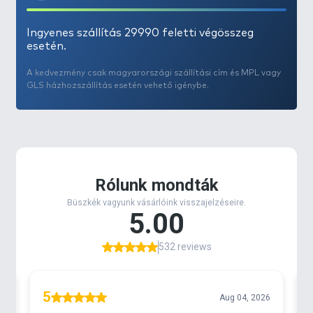
Ingyenes szállítás 29990 feletti végösszeg
esetén.
A kedvezmény csak magyarországi szállítási cím és MPL vagy
GLS házhozszállítás esetén vehető igénybe.