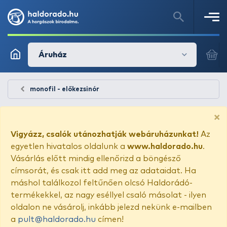
Áruház
monofil - előkezsinór
×
Vigyázz, csalók utánozhatják webáruházunkat!
Az
egyetlen hivatalos oldalunk a
www.haldorado.hu
.
Vásárlás előtt mindig ellenőrizd a böngésző
címsorát, és csak itt add meg az adataidat. Ha
máshol találkozol feltűnően olcsó Haldorádó-
termékekkel, az nagy eséllyel csaló másolat - ilyen
oldalon ne vásárolj, inkább jelezd nekünk e-mailben
a
pult@haldorado.hu
címen!