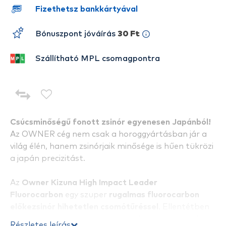
Fizethetsz bankkártyával
Bónuszpont jóváírás
30 Ft
Szállítható MPL csomagpontra
Csúcsminőségű fonott zsinór egyenesen Japánból!
Az OWNER cég nem csak a horoggyártásban jár a
világ élén, hanem zsinórjaik minősége is hűen tükrözi
a japán precizitást.
Az
Owner Kizuna High Impact Leader
Fluorocarbon
egy szuper
rugalmas fluorocarbon
előkezsinór hihetetlen csomótűréssel
. Ellentétben
a többi fluorocarbon zsinórokkal, ennél jóval több
Részletes leírás