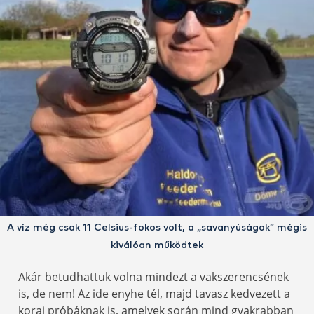
A víz még csak 11 Celsius-fokos volt, a „savanyúságok” mégis
kiválóan működtek
Akár betudhattuk volna mindezt a vakszerencsének
is, de nem! Az ide enyhe tél, majd tavasz kedvezett a
korai próbáknak is, amelyek során mind gyakrabban