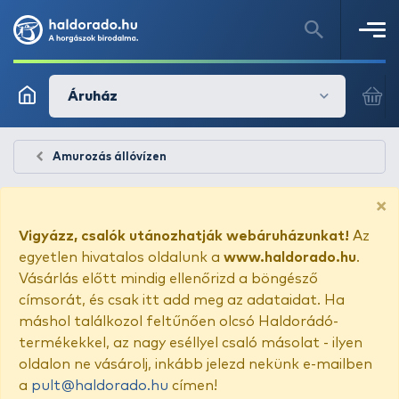
Áruház
Amurozás állóvízen
×
Vigyázz, csalók utánozhatják webáruházunkat!
Az
egyetlen hivatalos oldalunk a
www.haldorado.hu
.
Vásárlás előtt mindig ellenőrizd a böngésző
címsorát, és csak itt add meg az adataidat. Ha
máshol találkozol feltűnően olcsó Haldorádó-
termékekkel, az nagy eséllyel csaló másolat - ilyen
oldalon ne vásárolj, inkább jelezd nekünk e-mailben
a
pult@haldorado.hu
címen!