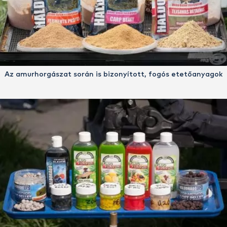
Az amurhorgászat során is bizonyított, fogós etetőanyagok