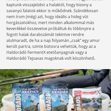
kaptunk visszajelzést a halaktól, hogy bizony a
savanyú falatok ekkor is műkődnek. Szándékosan
nem írom (még) azt, hogy ideális a hideg vízi
horgászatokhoz, mert minden alkalommal más
keverékkel összevetve próbáltuk és többnyire a
fogott halak darabszámát tekintve rendre
alulmaradt, de ha a nap folyamán „csak” egy amur
került partra, szinte biztosra vehettük, hogy az a
Haldorádó FermentX etetőanyagnak vagy a
Haldorádó Tejsavas magoknak volt köszönhető.