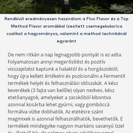
Rendkívül eredményesen használom a Fluo Flavor és a Top
Method Flavor aromákkal ízesített csemegekukorica
csalikat a hagyományos, valamint a method technikánál
egyaránt
De nem ritkán a nap legnagyobb pontyát is ez adta.
Folyamatosan annyi megerősítést és pozitív
visszajelzést kaptunk a halaktól és a horgászoktól,
hogy újra kellett értékelni és pozícionálni a FermentX
termékek helyét és felhasználási időszakát. A kész
keverékek (3 fajta van belőle) olyan nedves, kész
etetőanyagok, amelyeket a zacskóból kibontva
azonnal kosárba lehet gyúrni, vagy gombóccá
formálva vízbe dobhatók. Az etetésre szánt
magmixek is azonnal felhasználhatók, bevethetők. E
termékek mindegyike nagyon markáns savanyú ízzel
és „illattal” bír, de számos olyan adalékanyaggal