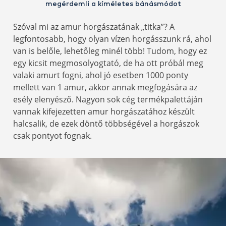
megérdemli a kíméletes bánásmódot
Szóval mi az amur horgászatának „titka”? A
legfontosabb, hogy olyan vízen horgásszunk rá, ahol
van is belőle, lehetőleg minél több! Tudom, hogy ez
egy kicsit megmosolyogtató, de ha ott próbál meg
valaki amurt fogni, ahol jó esetben 1000 ponty
mellett van 1 amur, akkor annak megfogására az
esély elenyésző. Nagyon sok cég termékpalettáján
vannak kifejezetten amur horgászatához készült
halcsalik, de ezek döntő többségével a horgászok
csak pontyot fognak.