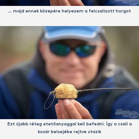
… majd ennek közepére helyezem a felcsalizott horgot
Ezt újabb réteg etetőanyaggal kell befedni. Így a csali a
kosár belsejébe rejtve utazik