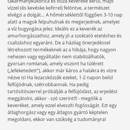
takarmánykukorica és búza keveréke kerül, majd
vízzel (és kevéske kefirrel) felöntve, a természet
elvégzi a dolgát… A hőmérséklettől függően 3-10 nap
alatt a magok felpuhulnak és megerjednek, amelyet
a víz bugyogása jelez. Ideális ez a keverék az
amurhorgászathoz, amely jó a szoktató etetéshez és
csalizáshoz egyaránt. De a házilag önerjedéssel
létrehozott termékeknek az a hibája, hogy nagyon
nehezen vagy egyáltalán nem stabilizálhatók,
gyorsan romlanak, amely viszont ha túlérett
(„lefeketedett”), akkor már káros a halakra és vízre
nézve is! Ha lezacskózzák ezeket, 1-2 napon belül
felfújódnak, szétrobbannak. Ha pedig
tartósítószerrel próbálják a felfújódást, az erjedést
meggátolni, akkor - szó szerint!!! - megölik a
keveréket, amely ezzel elveszíti fogósságát. Ezt egy
átlaghorgász vagy egy átlagos gyártó képtelen
megoldani, ekkor van szükség a tudományra!