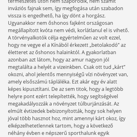
természetes úton nem szaporodik, nem számít
inváziós fajnak sem, így megfogása után szabadon
vissza is engedhető, ha így dönt a horgász.
Ugyanakkor nem őshonos fajként országosan
megállapított kvóta nem védi, korlátlanul el is vihető.
A törvényalkotók célja egyértelműen az volt ezzel,
hogy ne vegye el a Kínából érkezett „betolakodó” az
életteret az őshonos halainktól. A gyakorlatban
azonban azt látom, hogy az amur nagyon jól
megtalálta a helyét a vizeinkben. Csak ott tud „kárt”
okozni, ahol jelentős mennyiségű vízi növényzet van,
amely elsőszámú tápláléka. Ezt akár egy év alatt
képes kipusztítani. De az sem titok, hogy a legtöbb
helyre pont ezért telepítették, hogy segítségével
megakadályozzák a növényzet túlburjánzását. Az
elmúlt évtizedek bebizonyították, hogy sok helyen
jóval több hasznot hoz, mint amennyi kárt okoz, így
elképzelhetetlennek tartom, hogy a következő
néhány évben e népszerű sporthalunk egyik