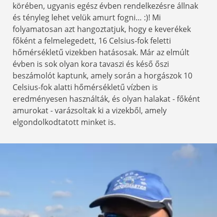
körében, ugyanis egész évben rendelkezésre állnak
és tényleg lehet velük amurt fogni… :)! Mi
folyamatosan azt hangoztatjuk, hogy e keverékek
főként a felmelegedett, 16 Celsius-fok feletti
hőmérsékletű vizekben hatásosak. Már az elmúlt
évben is sok olyan kora tavaszi és késő őszi
beszámolót kaptunk, amely során a horgászok 10
Celsius-fok alatti hőmérsékletű vízben is
eredményesen használták, és olyan halakat - főként
amurokat - varázsoltak ki a vizekből, amely
elgondolkodtatott minket is.