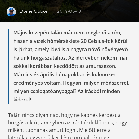
Döme Gábor
2014-05-13
Május közepén talán már nem meglepő a cím,
hiszen a vizek hőmérséklete 20 Celsius-fok körül
is járhat, amely ideális a nagyra növő növényevő
halunk horgászatához. Az idei évben nekem már
sokkal korábban kezdődött az amurszezon.
Március és április hónapokban is különösen
eredményes voltam. Hogyan, milyen módszerrel,
milyen csalogatóanyaggal? Az írásból minden
kiderül!
Talán nincs olyan nap, hogy ne kapnék kérdést a
horgászoktól, amelyben az iránt érdeklődnek, hogy
miként tudnának amurt fogni. Mielőtt erre a
látszólag egyszerű kérdésre próbálnék meg