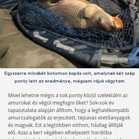
Egyszerre mindkét botomon kapás volt, amelynek két szép
ponty lett az eredménye, mégsem rájuk vágytam
Mivel lehetne mégis a sok ponty közül szelektálni az
amurokat és végül megfogni őket? Sok-sok év
tapasztalata alapján állítom, hogy a leghatékonyabb
amurcsalogatók az erjesztett, tejsavas etetőanyagok
és magvak. Ezt a legtöbben otthon, házilag állítják
elő. Azaz a kert végében elhelyezett hordóba