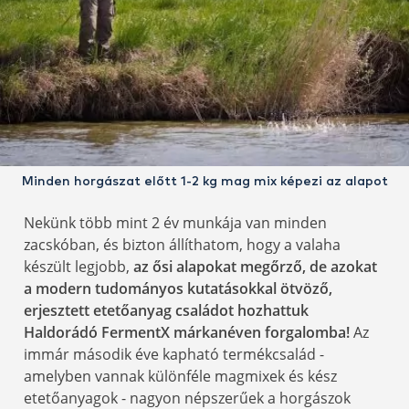
Minden horgászat előtt 1-2 kg mag mix képezi az alapot
Nekünk több mint 2 év munkája van minden
zacskóban, és bizton állíthatom, hogy a valaha
készült legjobb,
az ősi alapokat megőrző, de azokat
a modern tudományos kutatásokkal ötvöző,
erjesztett etetőanyag családot hozhattuk
Haldorádó FermentX márkanéven forgalomba!
Az
immár második éve kapható termékcsalád -
amelyben vannak különféle magmixek és kész
etetőanyagok - nagyon népszerűek a horgászok