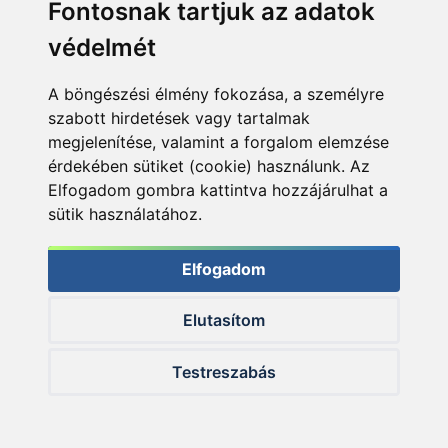
Fontosnak tartjuk az adatok
védelmét
A böngészési élmény fokozása, a személyre
szabott hirdetések vagy tartalmak
megjelenítése, valamint a forgalom elemzése
érdekében sütiket (cookie) használunk. Az
Elfogadom gombra kattintva hozzájárulhat a
sütik használatához.
A pontyok gyakorta így is beelőznek mindenkit…
A FermentX termékek tavalyi sikerén felbuzdulva,
Elfogadom
illetve a horgászok igényeihez igazodva ettől az évtől
újabb erjesztett technológiával készült termékek
Elutasítom
kerültek a boltok polcaira. Komplett
FermentX bojlis
szortiment
, valamint egy újfajta etetőanyag: a
Testreszabás
Haldorádó Top Method Feeder FermentX Protein
kerültek forgalomba 2014-ben.