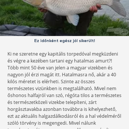
Ez időnként egész jól sikerült!
Ki ne szeretne egy kapitális torpedóval megküzdeni
és végre a kezében tartani egy hatalmas amurt?!
Több mint 50 éve van jelen a magyar vizekben és
nagyon jól érzi magát itt. Hatalmasra nő, akár a 40
kilós méretet is elérheti. Szinte az összes
természetes vizünkben is megtalálható. Mivel nem
őshonos halfajról van szó, régóta tilos a természetes
és természetközeli vizekbe telepíteni, zárt
horgásztavakba azonban továbbra is kihelyezhető,
ezt az aktuális halgazdálkodásról és a hal védelméről
szóló törvény is megengedi. Mivel nálunk