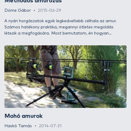
Methodos amurozás
Döme Gábor
2015-06-29
A nyári horgászatok egyik legkedveltebb célhala az amur.
Számos hatékony praktika, megannyi ötletes megoldás
létezik a megfogására. Most bemutatom, én hogyan
csinálom!
Mohó amurok
Haskó Tamás
2014-07-31