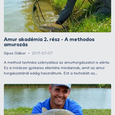
lesznek ebben.
Amur akadémia 2. rész - A methodos
amurozás
Sipos Gábor
2017-07-07
A method technika szárnyalása az amurhorgászatot is elérte.
Ez a módszer gyökeres ellentéte mindannak, amit az amur
horgászatánál eddig használtunk. Ezt a technikát az
intenzíven telepített tavak halbősége keltette életre, ahol
„torpedóinkat” nem a hely közelébe kell csalni, hanem jó
eséllyel csak kapásra kell bírni a közelben tartózkodó
egyedeket. Erre a legalkalmasabb és talán a legegyszerűbb is
a Flat kosaras végszerelék, amelynek titka, hogy a csali a
savanyított etetőanyag közepébe van eldugva, így azt a hal el
sem tudja téveszteni. Ezt a módszert azoknak ajánlom, akik