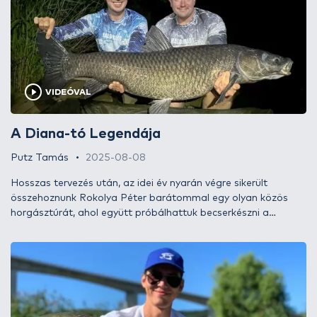
VIDEÓVAL
A Diana-tó Legendája
Putz Tamás
2025-08-08
Hosszas tervezés után, az idei év nyarán végre sikerült
összehoznunk Rokolya Péter barátommal egy olyan közös
horgásztúrát, ahol együtt próbálhattuk becserkészni a
termetes pontyokat, illetve amurokat és köztük is megcélozni
egy olyan legendás példányt, amely minden túlzás nélkül
mondhatom, hogy országos szinten is párját ritkítja. Rendkívül
összetett, taktikás és a jó sorsnak hála nem kevésbé
eredményes horgászatot tudhatunk a hátunk mögött, amely
olyan élményekkel ajándékozott meg bennünket, amilyenekre