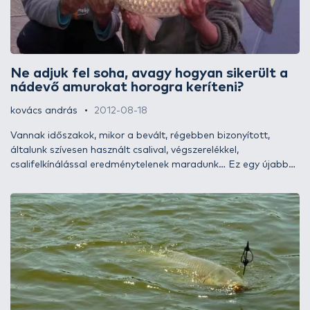
Ne adjuk fel soha, avagy hogyan sikerült a
nádevő amurokat horogra keríteni?
kovács andrás
2012-08-18
Vannak időszakok, mikor a bevált, régebben bizonyított,
általunk szívesen használt csalival, végszerelékkel,
csalifelkínálással eredménytelenek maradunk… Ez egy újabb
megoldandó feladat elé állítja a horgászt, amiben az a
legszebb, ha megtaláljuk a megfejtést: saját elképzeléseinket
- bármilyen „extrém” is - megvalósítva eredményt tudunk
elérni, és nem is akármilyet. Nekünk sikerült!