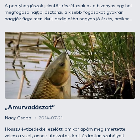
A pontyhorgászok jelentős részét csak az a bizonyos egy hal
megfogása hajtja, ösztönzi, a kisebb fogásokat gyakran
hagyják figyelmen kívül, pedig néha nagyon jó érzés, amikor
csak úgy élvezzük a horgászatot és nem a hőn áhított nagy
hal megfogásáért küzdünk. Pont egy ilyen reggeltől estig
tartó „örömpecára” invitáltam páromat, aki egyre több időt
tölt velem a vízparton, és szerettem volna, ha sok szép
élményben lenne része, ezzel is elősegítve a horgászat iránti
elkötelezettségét.
„Amurvadászat”
Nagy Csaba
2014-07-21
Hosszú évtizedekkel ezelőtt, amikor apám megismertette
velem a vizet, annak titokzatos, írott és íratlan szabályait,