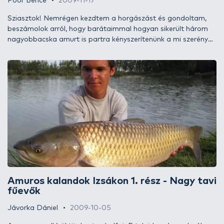
Poór Bence
2009-11-17
Sziasztok! Nemrégen kezdtem a horgászást és gondoltam,
beszámolok arról, hogy barátaimmal hogyan sikerült három
nagyobbacska amurt is partra kényszerítenünk a mi szerény
felszerelésünkkel és csalijainkkal. Ha érdekel a történet,
tartsatok velem!
Amuros kalandok Izsákon 1. rész - Nagy tavi
fűevők
Jávorka Dániel
2009-10-05