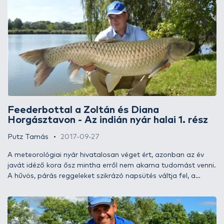
porondra, ezért új taktikával és praktikákkal készültem a
horgászatukra. Tudtam, ezekkel kevesebb kapásra kell majd
számítanom, viszont lényegesen nagyobb halak várhatnak
rám! Ha kíváncsiak vagytok, melyek voltak ezek, és hogy mit
tartogatott az éjszaka, kövessétek figyelemmel a mai rész
izgalmait is!
Feederbottal a Zoltán és Diana
Horgásztavon - Az indián nyár halai 1. rész
Putz Tamás
2017-09-27
A meteorológiai nyár hivatalosan véget ért, azonban az év
javát idéző kora ősz mintha erről nem akarna tudomást venni.
A hűvös, párás reggeleket szikrázó napsütés váltja fel, a
vízpartokat még derűs könnyedség jellemzi. A víz továbbra is
meleg, alatta pedig még bőszen pezseg az élet. Mindössze a
nappalok egyre fogyatkozó órái és a fák koronájának lágy
pasztellbe fordulása sejteti, közeleg az ősz! Csodálatos érzés