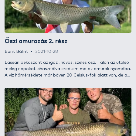
mindig emlékezni fogunk. Tartsatok velünk erre a nyári
kalandra, irány a Diana-tó!
Őszi amurozás 2. rész
Bank Bálint
2021-10-28
Lassan beköszönt az igazi, hűvös, szeles ősz. Talán az utolsó
meleg napokat kihasználva eredtem ma az amurok nyomába.
A víz hőmérséklete már bőven 20 Celsius-fok alatt van, de a
verőfényes napsütésben még jó eséllyel akadhatunk
nádrágókba. Szokás mondani, hogy olyan helyen érdemes
amurozni, ahol sok van belőle – nos, ez talán a lehűlő vízben
még inkább igaz, ezért egy igazi „torpedóbányába”, a
Völgyhídi Horgásztóra jöttem el horgászni.