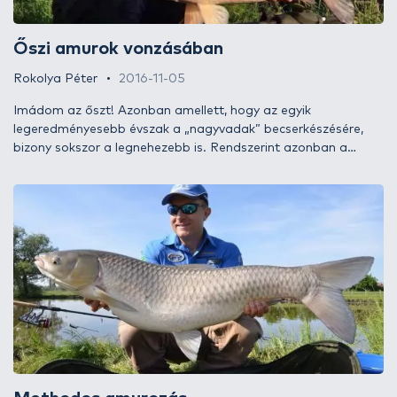
Őszi amurok vonzásában
Rokolya Péter
2016-11-05
Imádom az őszt! Azonban amellett, hogy az egyik
legeredményesebb évszak a „nagyvadak” becserkészésére,
bizony sokszor a legnehezebb is. Rendszerint azonban a
befektetett idő és energia - ha kitartóak vagyunk - kifizetődik.
Ez az írás nem az oly sokszor szereplő aranyhasú
kedvenceinkről fog szólni, mert bizony van, hogy háttérbe
szorulnak átengedve a terepet egy tekintélyt parancsoló
„fenevadnak”, az amurnak. Tartsatok velem, fedezzük fel,
mivel lehettek eredményesebbek őszi horgászataitok során
ezekre a torpedókra!