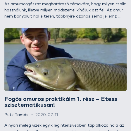
Az amurhorgászat meghatározó témaköre, hogy milyen csalit
használunk, illetve milyen módszerrel kínáljuk azt fel. Az amur
nem bonyolult hal e téren, többnyire azonos séma jellemzi
táplálkozási jellemvonásait, viszont ezek ismerete
elengedhetetlen ahhoz, hogy sikeresen és tudatosan
becserkésszük őket. Erre számos hatékony megoldás létezik,
és ahogy egyre jelennek meg a fogós, ötletes újdonságok, úgy
növelhetők mindenkori eredményeink is. Ha tűnődtél már ezen,
esetleg tanácstalan vagy, de szeretnél szép amurokat fogni,
tarts velem a sorozat újabb részében, mert ma kedvenc
csalijaim kerülnek előtérbe!
Fogós amuros praktikáim 1. rész – Etess
szisztematikusan!
Putz Tamás
2020-07-11
A nyári meleg vizek egyik legintenzívebben táplálkozó hala az