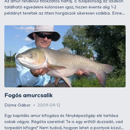
Az amur rendkívül titokzatos halfaj. E tulajdonság az Izsákon
található egyedekre különösen igaz, hiszen évente alig 1-2
példányt tereltek az itteni horgászok sikeresen szákba. Ennek
ellenére sokan meg voltuk győződve arról, hogy rengeteg
példány él belőle a tavakban, melyek közül nem egy és nem is
kettő kapitálisnak mondható. Jómagam már évek óta abban
a tudatban éltem, hogy ehhez a halfajhoz egyszerűen nincsen
szerencsém, egészen idáig! Nincs olyan, hogy lehetetlen… Ha
tudni szeretnétek, miként sikerült a nagy tó óvatos amurjainak
titkait megfejtenem, tartsatok velem ismét!
Fogós amurcsalik
Döme Gábor
2009-09-12
Egy kapitális amur kifogása és fényképezőgép elé tartása
sokak vágya. Régóta szeretnél Te is egy erőtől duzzadó, vad
torpedót kifogni? Nem tudod, hogyan lehet a pontyok közül