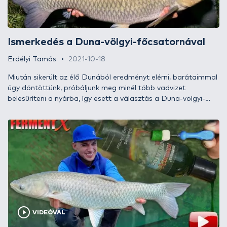
Ismerkedés a Duna-völgyi-főcsatornával
Erdélyi Tamás
2021-10-18
Miután sikerült az élő Dunából eredményt elérni, barátaimmal
úgy döntöttünk, próbáljunk meg minél több vadvizet
belesűríteni a nyárba, így esett a választás a Duna-völgyi-
főcsatornára, avagy a DVCS-re. Sok szép fogást láttam már
innen, ez elég indíttatás volt ahhoz, hogy elinduljunk helyet
keresni a következő kalandunkhoz. Hogy miként oldottuk mi
ezt meg? Tartsatok velem és mindent elárulok…
VIDEÓVAL