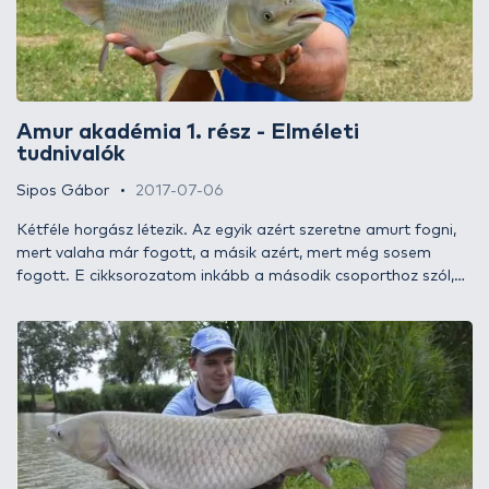
akár fél nap alatt szeretnének eredményes amurhorgásszá
válni.
Amur akadémia 1. rész - Elméleti
tudnivalók
Sipos Gábor
2017-07-06
Kétféle horgász létezik. Az egyik azért szeretne amurt fogni,
mert valaha már fogott, a másik azért, mert még sosem
fogott. E cikksorozatom inkább a második csoporthoz szól,
hiszen a következő írásaimban a kezdő horgászoknak
szeretnék olyan segítséget nyújtani, aminek segítségével
megfoghatják életük első amurját. Egyszerűen, sallangok
nélkül, céltudatosan. A sorozat első epizódjában a szükséges
felszerelések, végszerelékek elemei és az elméleti tudnivalók
kerülnek terítékre.