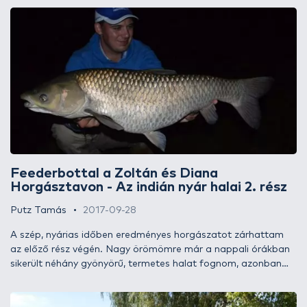
szűk kétnapos horgászatra ifjú horgászbarátommal. A tóban
rendkívül sok kistestű hal él, így cseppet sem volt könnyű
feladat szelektálni közülük a méretesebb egyedeket, azonban
a jól felépített taktika és a céltudatos horgászat meghozta
számunkra a várva várt sikert.
Feederbottal a Zoltán és Diana
Horgásztavon - Az indián nyár halai 2. rész
Putz Tamás
2017-09-28
A szép, nyárias időben eredményes horgászatot zárhattam
az előző rész végén. Nagy örömömre már a nappali órákban
sikerült néhány gyönyörű, termetes halat fognom, azonban
kezdettől fogva abban bíztam, hogy az igazi nagy példányok
időszaka az éjszakával jön el. Ekkor új halak léptek a