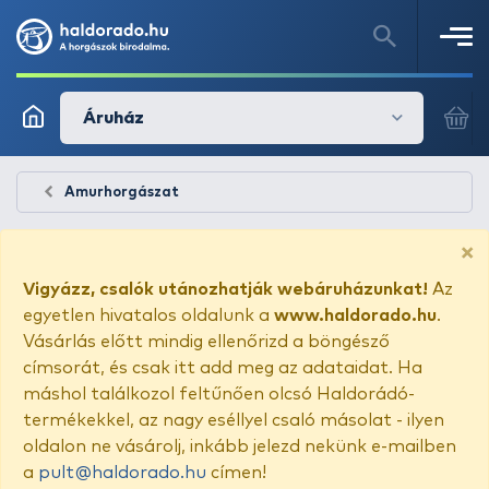
Áruház
Amurhorgászat
×
Vigyázz, csalók utánozhatják webáruházunkat!
Az
egyetlen hivatalos oldalunk a
www.haldorado.hu
.
Vásárlás előtt mindig ellenőrizd a böngésző
címsorát, és csak itt add meg az adataidat. Ha
máshol találkozol feltűnően olcsó Haldorádó-
termékekkel, az nagy eséllyel csaló másolat - ilyen
oldalon ne vásárolj, inkább jelezd nekünk e-mailben
a
pult@haldorado.hu
címen!