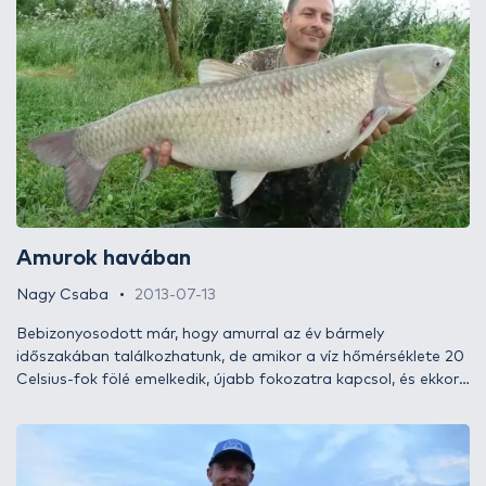
voltam. Hogyan, milyen módszerrel, milyen
csalogatóanyaggal? Az írásból minden kiderül!
Amurok havában
Nagy Csaba
2013-07-13
Bebizonyosodott már, hogy amurral az év bármely
időszakában találkozhatunk, de amikor a víz hőmérséklete 20
Celsius-fok fölé emelkedik, újabb fokozatra kapcsol, és ekkor
akár a saját testsúlyának megfelelő mennyiségű táplálékot is
képes elfogyasztani naponta! Ez a legjobb horgászidőszak,
ekkor csalható (megfelelő csalogatóanyaggal) a
legkönnyebben horogra. Eljött hát végre a mi időnk!