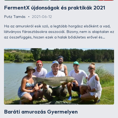
FermentX újdonságok és praktikák 2021
Putz Tamás
2021-06-12
Ha az amurokról esik szó, a legtöbb horgász elsőként a vad,
látványos fárasztásokra asszociál. Bizony, nem is alaptalan ez
az összefüggés, hiszen ezek a halak bődületes erővel és
rendkívül kitartóan képesek küzdeni a horgon. Abban biztos
vagyok, hogy aki megtapasztalta vagy látta már, hogy milyen
kiemelkedő élményt jelent egy harcias amur megfogása, az
szeretné újra és újra átélni. Valószínűleg ennek köszönhető,
hogy mára egyre többen horgásznak kifejezetten amurra,
miközben néhány évvel ezelőtt sokkal többen voltak azok, akik
csupán a pontyozás járulékos mellékhalaként tekintettek az
ezüstös torpedókra, ráadásul a célzottan amurozók száma a
statisztika szerint folyamatosan növekszik. Nos, ennek az
írásnak, illetve filmnek a célja, hogy egyrészt kedvet csináljon
az utóbbi tábor számára, másrészt pedig átfogó képet
nyújtson a hatékony amurhorgászat praktikáiról az
előbbieknek is, valamint segítsen nekik abban, hogy
Baráti amurozás Gyermelyen
megfoghassák első amurjaikat vagy akár új rekordjaikat!