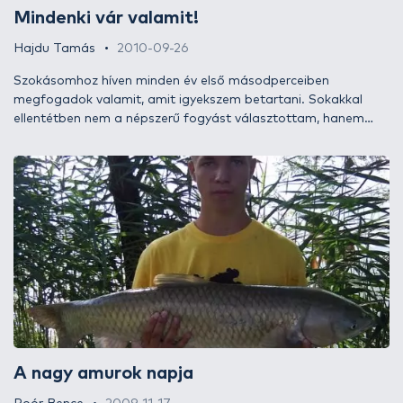
Mindenki vár valamit!
Hajdu Tamás
2010-09-26
Szokásomhoz híven minden év első másodperceiben
megfogadok valamit, amit igyekszem betartani. Sokakkal
ellentétben nem a népszerű fogyást választottam, hanem
hogy az egyik kedvenc helyi tavamon, a Tiszotán fogjak
legalább egy tíz kilogramm feletti amurt és pontyot. Most
érkezett el a pillanat, hogy papírra vessem eddigi legnagyobb
halam, egy termetes amur kifogásának minden részletét, és
hogy elmeséljem nektek az ehhez kapcsolódó történetemet.
A nagy amurok napja