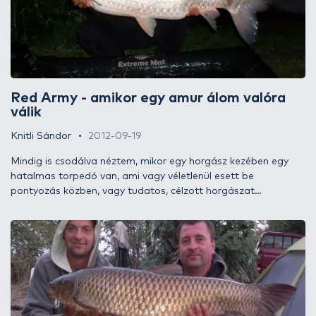
sokak számára hasznos információkat tartogatnak…
Red Army - amikor egy amur álom valóra
válik
Knitli Sándor
2012-09-19
Mindig is csodálva néztem, mikor egy horgász kezében egy
hatalmas torpedó van, ami vagy véletlenül esett be
pontyozás közben, vagy tudatos, célzott horgászat
eredményként került partra. Mindig is az volt az egyik titkon
dédelgetett álmom, hogy a nagy pontyok mellett egyszer
nekem is megadatik, hogy egy méter feletti ezüstnyilat
tarthassak a kezemben.