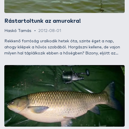
Rástartoltunk az amurokra!
Haskó Tamás
2012-08-01
Rekkenő forróság uralkodik hetek óta, szinte éget a nap,
ahogy kilépek a hűvös szobából. Horgászni kellene, de vajon
milyen hal táplálkozik ebben a hőségben? Bizony, eljött az
ideje egy kiadós amurhorgászatnak, melyre komoly esélyekkel
pályázhatunk a nyári kánikulában, amikor szinte habzsolnak
az amurok. Ezekből az élményekből mi sem szerettünk volna
kimaradni, így hát irány a vízpart!