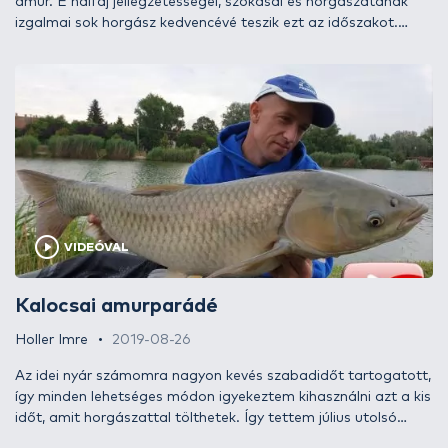
amur. E halfaj jellegzetességei, szokásai és horgászatának
izgalmai sok horgász kedvencévé teszik ezt az időszakot.
Amikor a víz hőmérséklete 20-25 Celsius-fok fölé emelkedik,
ezek a növényevő torpedók egyre aktívabbak lesznek, ekkor
csalhatók horogra a legeredményesebben. Ez persze nem
jelenti azt, hogy könnyen meg is foghatók, hiszen nem
mindegy, hogy valakinek pontyozás közben „beesik” olykor
néhány amur vagy célirányosan ezekre a remek halakra
horgászik. E sorozatommal az utóbbi tábornak szeretnék
átfogó képet nyújtani a hatékony amurhorgászat praktikáiról
és segíteni nekik abban, hogy megfoghassák első amurjaikat
vagy akár új rekordjaikat!
VIDEÓVAL
Kalocsai amurparádé
Holler Imre
2019-08-26
Az idei nyár számomra nagyon kevés szabadidőt tartogatott,
így minden lehetséges módon igyekeztem kihasználni azt a kis
időt, amit horgászattal tölthetek. Így tettem július utolsó
hétvégéjén, amikor a kalocsai halastóra látogattam el egy