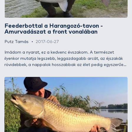
Feederbottal a Harangozó-tavon -
Amurvadászat a front vonalában
Putz Tamás
2017-06-27
Imádom a nyarat, ez a kedvenc évszakom. A természet
ilyenkor mutatja legszebb, leggazdagabb arcát, az éjszakák
rövidebbek, a nappalok hosszabbak az élet pedig egyszerűen
könnyebb és jobb… Ez a nyüzsgés a vízpartokon is jelen van,
vizeink alatt és felett egyaránt magas fordulatszámon
pezseg az élővilág. Ennek az időszaknak az egyik
legkedveltebb célhala az amur. Aki megtapasztalta már,
milyen hihetetlen erővel képes küzdeni a horgon egy termetes
növényevő torpedó, az megszállottan keresi őket a
legmelegebb évszakunk során akkor is, ha az kedvezőtlen,
szeszélyes arcát mutatja. Tartsatok velem legújabb
horgászatomon, és megmutatom, miként sikerült megélnem
az amurvadászatot.