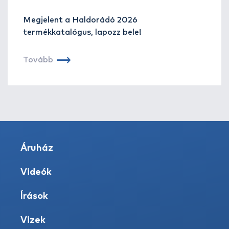
Megjelent a Haldorádó 2026
termékkatalógus, lapozz bele!
Tovább
Áruház
Videók
Írások
Vizek