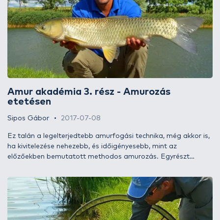
ebbe a közegbe belelopni saját kis életünk néhány
emlékezetes pillanatát és hagyni érzékeinket, hogy élvezzék a
természet látványos változásait. A naptárban ugyan
lapoztunk, a halak viszont erről semmit sem tudnak, ezért
igyekeztem kihasználni az időjárás biztosította kedvező
feltételeket.
Amur akadémia 3. rész - Amurozás
etetésen
Sipos Gábor
2017-07-08
Ez talán a legelterjedtebb amurfogási technika, még akkor is,
ha kivitelezése nehezebb, és időigényesebb, mint az
előzőekben bemutatott methodos amurozás. Egyrészt
nagyobb mennyiségű csalogatóanyagra, másrészt
komolyabb technikai tudásra van szükség ehhez. Megijedni
mégsem kell, ugyanis megpróbálom mind az etetőanyag
szortimentet, mind pedig a technikát annyira leegyszerűsíteni,
hogy egy átlagos horgásznapot kényelmesen végig lehessen
vele horgászni, és bízom benne, hogy a halak is partnerek