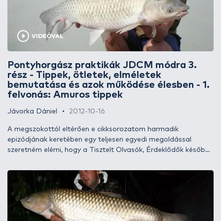
VIDEÓVAL
Pontyhorgász praktikák JDCM módra 3.
rész - Tippek, ötletek, elméletek
bemutatása és azok működése élesben - 1.
felvonás: Amuros tippek
Jávorka Dániel
2012-10-16
A megszokottól eltérően e cikksorozatom harmadik
epizódjának keretében egy teljesen egyedi megoldással
szeretném elérni, hogy a Tisztelt Olvasók, Érdeklődők későbbi
horgászataik során még eredményesebbek lehessenek. Úgy
döntöttem, hogy egy 5 felvonásos, videóval kiegészített
irománysorozattal napvilágra hozom mindazon praktikáimat,
amelyekkel akár a legnehezebb körülmények között vagy a
legelképzelhetetlenebb helyzetekben is sikerült már
kimásznom a csávából! Bízom benne, hogy e cikkek, videók