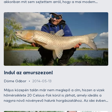
akkoriban mit sem sejtettem arról, hogy a mai modern
világban a halfogás mennyire céltudatossá válhat. Akkor még
gondolni sem mertem volna, hogy évek múltán a Haldorádó
termékek lehetővé teszik számomra, hogy amikor elindulok a
vízpartra horgászni, előre eldönthetem, pontyot vagy amurt
szeretnék fogni. 2014-ben ez már teljesen természetes!
Indul az amurszezon!
Döme Gábor
2014-05-13
Május közepén talán már nem meglepő a cím, hiszen a vizek
hőmérséklete 20 Celsius-fok körül is járhat, amely ideális a
nagyra növő növényevő halunk horgászatához. Az idei évben
nekem már sokkal korábban kezdődött az amurszezon.
Március és április hónapokban is különösen eredményes