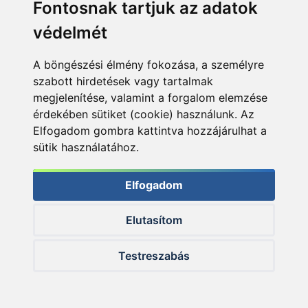
Fontosnak tartjuk az adatok
védelmét
A böngészési élmény fokozása, a személyre
Céginformáció
szabott hirdetések vagy tartalmak
megjelenítése, valamint a forgalom elemzése
ÁSZF
érdekében sütiket (cookie) használunk. Az
Adatkezelési tájékoztató
Elfogadom gombra kattintva hozzájárulhat a
sütik használatához.
Impresszum
Akadálymentesítési nyilatkozat
Elfogadom
Elállás
Elutasítom
Testreszabás