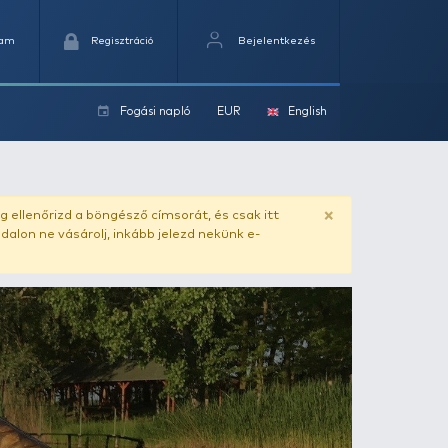
Kedvencek
Kosaram
Regisztráció
Fogási na
ok
esületi tavon
ado.hu
. Vásárlás előtt mindig ellenőrizd a böngésző címs
yel csaló másolat - ilyen oldalon ne vásárolj, inkább jel