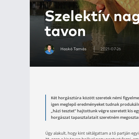
Szelektí
tavon
Haskó Tamás
2021-