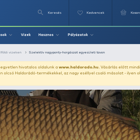
Keresés
Videók
Vizek
Írások
Hasznos
Pályázat
Bojlis kalandok külföldi vizeken
Szelektív nagyponty-horgászat egy
uházunkat!
Az egyetlen hivatalos oldalunk a
www.haldor
ozol feltűnően olcsó Haldorádó-termékekkel, az nagy eséll