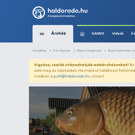
Áruház
KAIWO
Kezdőlap
Írás topikok
Bojlis horgászat
Vigyázz, csalók utánozhatják webár
add meg az adataidat. Ha máshol találk
mailben a
pult@haldorado.hu
címen!