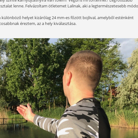
k némi figyelmet fordítani a helyben lévő, könnyebben elér
ak produkálni, ha kellően felkészültek és elszántak vagyu
 szeretett kis egyesületi vizünkön, amely nagyon pozitív er
tném megosztani.
 a tó partján egyik péntek délután, amikor azon gondolkodt
pontyot fogni, amely szinte karnyújtásnyira van tőlem? Végül 
 egy újabb tapasztalat lenne. Felvázoltam ötletemet Lalinak
 etetünk három különböző helyet kizárólag 24 mm-es főzött b
ég ennél is fontosabbnak éreztem, az a hely kiválasztása.