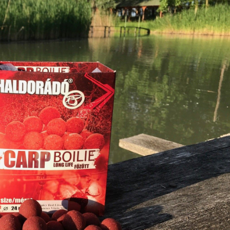
Etetésre kizárólag 24 mm-es főzött bojlikat használtunk