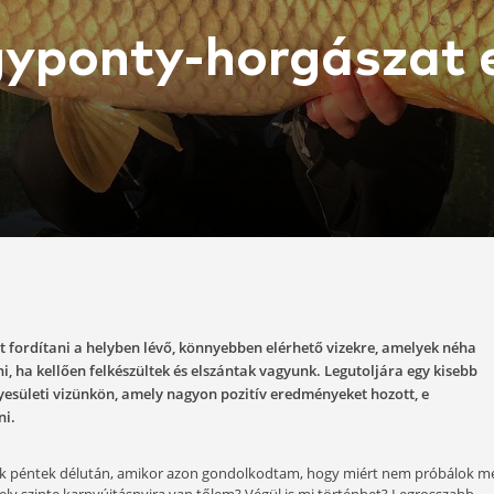
v nagyponty-hor
07-26