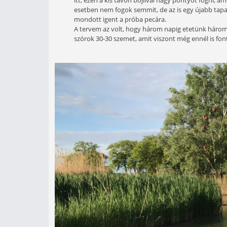
Két horgásztúra között szerete
igen meglepő eredményeket tudn
„házi tesztet” hajtottunk végre
horgászat tapasztalatait szere
Úgy alakult, hogy kint sétálgattam
itt, ezen a kis tavon bojlival nagy 
esetben nem fogok semmit, de az is
mondott igent a próba pecára.
A tervem az volt, hogy három napig
szórok 30-30 szemet, amit viszont m