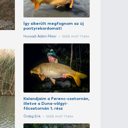
A szakértő vál
Putz Tamás
5 
Tavaszi nag
története 1. 
Ördög Erik
tö