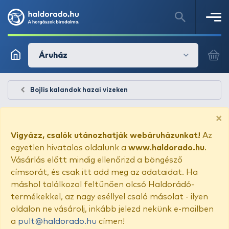
Áruház
Bojlis kalandok hazai vizeken
×
Vigyázz, csalók utánozhatják webáruházunkat!
Az
egyetlen hivatalos oldalunk a
www.haldorado.hu
.
Vásárlás előtt mindig ellenőrizd a böngésző
címsorát, és csak itt add meg az adataidat. Ha
máshol találkozol feltűnően olcsó Haldorádó-
termékekkel, az nagy eséllyel csaló másolat - ilyen
oldalon ne vásárolj, inkább jelezd nekünk e-mailben
a
pult@haldorado.hu
címen!