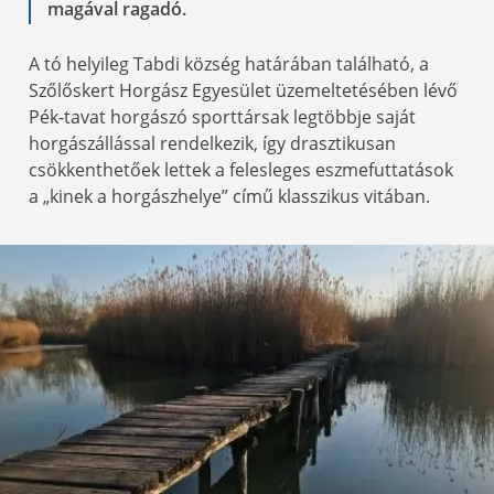
magával ragadó.
A tó helyileg Tabdi község határában található, a
Szőlőskert Horgász Egyesület üzemeltetésében lévő
Pék-tavat horgászó sporttársak legtöbbje saját
horgászállással rendelkezik, így drasztikusan
csökkenthetőek lettek a felesleges eszmefuttatások
a „kinek a horgászhelye” című klasszikus vitában.