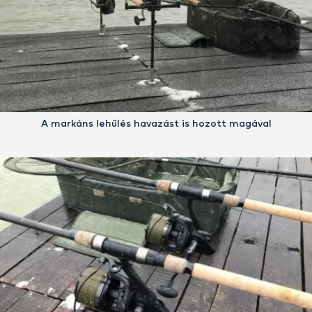
A markáns lehűlés havazást is hozott magával