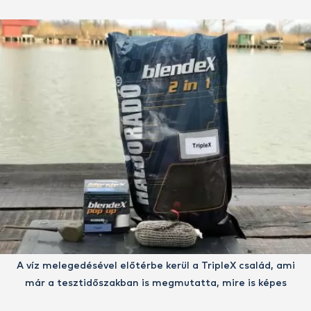
A víz melegedésével előtérbe kerül a TripleX család, ami
már a tesztidőszakban is megmutatta, mire is képes