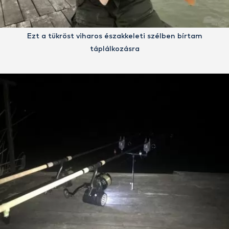
Ezt a tükröst viharos északkeleti szélben bírtam
táplálkozásra