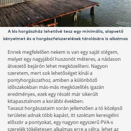
A kis horgászház lehetővé tesz egy minimális, alapvető
kényelmet és a horgászfelszerelések tárolására is alkalmas
Ennek megfelelően nekem is van egy saját stégem,
melyet egy nagyjából huszonöt méteres, a nádason
átvezető bejárón lehet megközelíteni. Nagyon
szeretem, mert sok lehetőséget kínál a
pontyhorgászathoz, amiben a különböző
időszakokban más-más megközelítés igazán
eredményes, ezek egy részét már sikerült
kitapasztalnom a korábbi években.
Tavaszi horgászataim során jellemzően a tó középső
területei adnak több kapást, itt szoktam keresgélni
először a pontyokat, egy nagyon egyszerű PVA-s
szerelék tökéletesen alkalmas erre a célra, lehet az