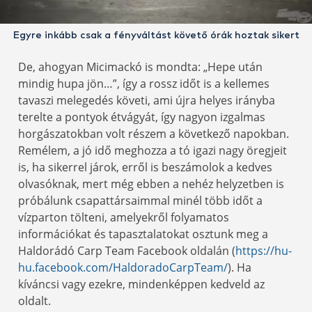
Egyre inkább csak a fényváltást követő órák hoztak sikert
De, ahogyan Micimackó is mondta: „Hepe után
mindig hupa jön…”, így a rossz időt is a kellemes
tavaszi melegedés követi, ami újra helyes irányba
terelte a pontyok étvágyát, így nagyon izgalmas
horgászatokban volt részem a következő napokban.
Remélem, a jó idő meghozza a tó igazi nagy öregjeit
is, ha sikerrel járok, erről is beszámolok a kedves
olvasóknak, mert még ebben a nehéz helyzetben is
próbálunk csapattársaimmal minél több időt a
vízparton tölteni, amelyekről folyamatos
információkat és tapasztalatokat osztunk meg a
Haldorádó Carp Team Facebook oldalán (
https://hu-
hu.facebook.com/HaldoradoCarpTeam/
). Ha
kíváncsi vagy ezekre, mindenképpen kedveld az
oldalt.