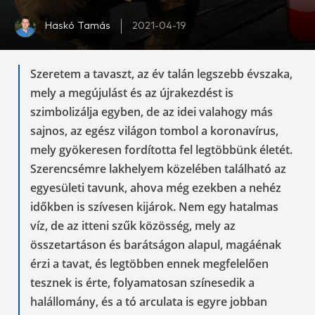
Haskó Tamás
2021-04-19
Szeretem a tavaszt, az év talán legszebb évszaka,
mely a megújulást és az újrakezdést is
szimbolizálja egyben, de az idei valahogy más
sajnos, az egész világon tombol a koronavírus,
mely gyökeresen fordította fel legtöbbünk életét.
Szerencsémre lakhelyem közelében található az
egyesületi tavunk, ahova még ezekben a nehéz
időkben is szívesen kijárok. Nem egy hatalmas
víz, de az itteni szűk közösség, mely az
összetartáson és barátságon alapul, magáénak
érzi a tavat, és legtöbben ennek megfelelően
tesznek is érte, folyamatosan színesedik a
halállomány, és a tó arculata is egyre jobban