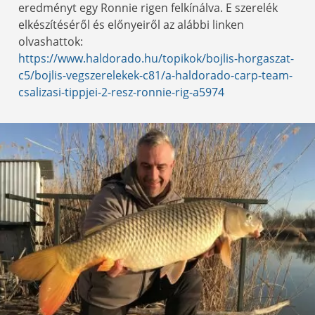
eredményt egy Ronnie rigen felkínálva. E szerelék
elkészítéséről és előnyeiről az alábbi linken
olvashattok:
https://www.haldorado.hu/topikok/bojlis-horgaszat-
c5/bojlis-vegszerelekek-c81/a-haldorado-carp-team-
csalizasi-tippjei-2-resz-ronnie-rig-a5974