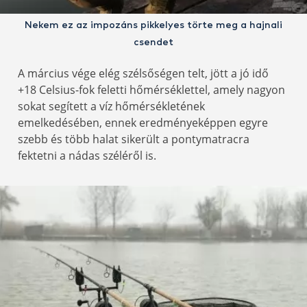
Nekem ez az impozáns pikkelyes törte meg a hajnali
csendet
A március vége elég szélsőségen telt, jött a jó idő
+18 Celsius-fok feletti hőmérséklettel, amely nagyon
sokat segített a víz hőmérsékletének
emelkedésében, ennek eredményeképpen egyre
szebb és több halat sikerült a pontymatracra
fektetni a nádas széléről is.