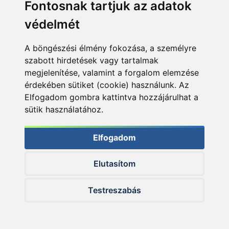
Fontosnak tartjuk az adatok
+168
+450
Ft
Ft
védelmét
A böngészési élmény fokozása, a személyre
szabott hirdetések vagy tartalmak
megjelenítése, valamint a forgalom elemzése
érdekében sütiket (cookie) használunk. Az
Elfogadom gombra kattintva hozzájárulhat a
By Döme TEAM
By Döme TEAM
sütik használatához.
FEEDER Power
FEEDER Gold Serie
Fighter Quiver 300M
390ML horgászbot +
horgászbot +
Dobókesztyű ujj
Dobókesztyű ujj
Elfogadom
SZUPER ÁR
SZUPER ÁR
Elutasítom
16.790 Ft
44.990 Ft
Testreszabás
Kosárba
Kosárba