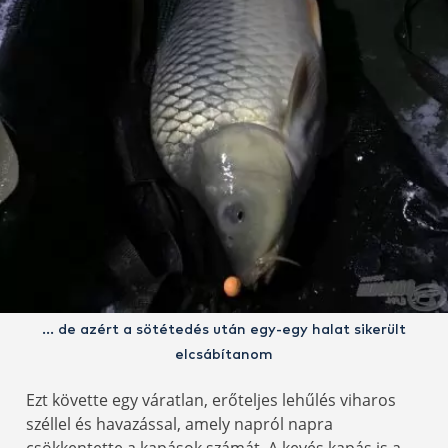
… de azért a sötétedés után egy-egy halat sikerült
elcsábítanom
Ezt követte egy váratlan, erőteljes lehűlés viharos
széllel és havazással, amely napról napra
csökkentette a kapások számát. A kevés kapás is a