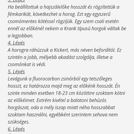
Ha beállítottuk a hajszálelőke hosszát és rögzítettük a
fémkarikát, következhet a horog. Ezt egy egyszerű
csomómentes kötéssel rögzíjük. Egy szem csali esetén
ennél az előkénél nekem a Krank típusú horgok váltak be
a legjobban.
4. Lépés
A horogra ráhúzzuk a Kickert, más néven befordítót. Ez
szintén a jobb, mélyebb akadást szolgálja, illetve a
csomónkat is védi.
5. Lépés
Levágunk a fluorocarbon zsinórból egy tetszőleges
hosszt, ez határozza majd meg az előkénk hosszát. Én
szinte minden esetben 18-23 cm közöttire szoktam kötni
az előkéimet. Extrém kivétel a balatoni behúzós
horgászat, oda a mély iszap miatt néha hosszabbat
szoktam használni, egyébként szerintem sehova nem
szükséges.
6. Lépés