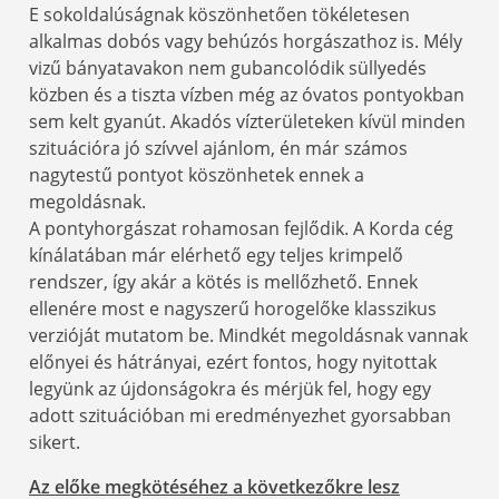
E sokoldalúságnak köszönhetően tökéletesen
alkalmas dobós vagy behúzós horgászathoz is. Mély
vizű bányatavakon nem gubancolódik süllyedés
közben és a tiszta vízben még az óvatos pontyokban
sem kelt gyanút. Akadós vízterületeken kívül minden
szituációra jó szívvel ajánlom, én már számos
nagytestű pontyot köszönhetek ennek a
megoldásnak.
A pontyhorgászat rohamosan fejlődik. A Korda cég
kínálatában már elérhető egy teljes krimpelő
rendszer, így akár a kötés is mellőzhető. Ennek
ellenére most e nagyszerű horogelőke klasszikus
verzióját mutatom be. Mindkét megoldásnak vannak
előnyei és hátrányai, ezért fontos, hogy nyitottak
legyünk az újdonságokra és mérjük fel, hogy egy
adott szituációban mi eredményezhet gyorsabban
sikert.
Az előke megkötéséhez a következőkre lesz