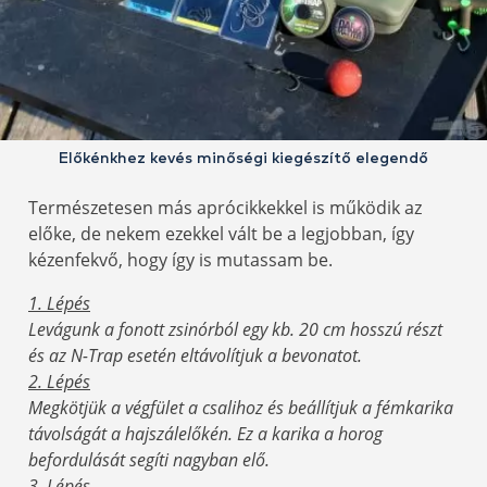
Előkénkhez kevés minőségi kiegészítő elegendő
Természetesen más aprócikkekkel is működik az
előke, de nekem ezekkel vált be a legjobban, így
kézenfekvő, hogy így is mutassam be.
1. Lépés
Levágunk a fonott zsinórból egy kb. 20 cm hosszú részt
és az N-Trap esetén eltávolítjuk a bevonatot.
2. Lépés
Megkötjük a végfület a csalihoz és beállítjuk a fémkarika
távolságát a hajszálelőkén. Ez a karika a horog
befordulását segíti nagyban elő.
3. Lépés