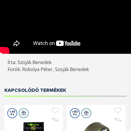
Írta: Szoják Benedek
Fotók: Rokolya Péter, Szoják Benedek
KAPCSOLÓDÓ TERMÉKEK
+65
+82
Ft
Ft