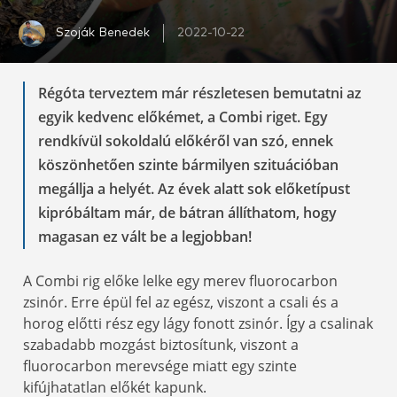
Szoják Benedek
2022-10-22
Régóta terveztem már részletesen bemutatni az
egyik kedvenc előkémet, a Combi riget. Egy
rendkívül sokoldalú előkéről van szó, ennek
köszönhetően szinte bármilyen szituációban
megállja a helyét. Az évek alatt sok előketípust
kipróbáltam már, de bátran állíthatom, hogy
magasan ez vált be a legjobban!
A Combi rig előke lelke egy merev fluorocarbon
zsinór. Erre épül fel az egész, viszont a csali és a
horog előtti rész egy lágy fonott zsinór. Így a csalinak
szabadabb mozgást biztosítunk, viszont a
fluorocarbon merevsége miatt egy szinte
kifújhatatlan előkét kapunk.