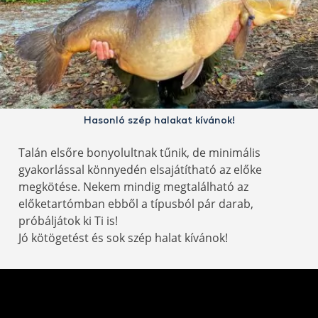
Hasonló szép halakat kívánok!
Talán elsőre bonyolultnak tűnik, de minimális
gyakorlással könnyedén elsajátítható az előke
megkötése. Nekem mindig megtalálható az
előketartómban ebből a típusból pár darab,
próbáljátok ki Ti is!
Jó kötögetést és sok szép halat kívánok!