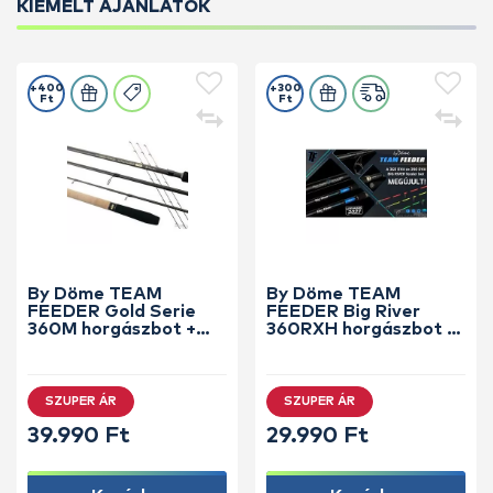
KIEMELT AJÁNLATOK
+400
+300
Ft
Ft
By Döme TEAM
By Döme TEAM
FEEDER Gold Serie
FEEDER Big River
360M horgászbot +
360RXH horgászbot +
Dobókesztyű ujj
Dobókesztyű ujj
SZUPER ÁR
SZUPER ÁR
39.990 Ft
29.990 Ft