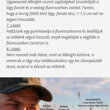
Úgynevezett Albright-csomó segítségével összekötjük a
lágy fonott és a vastag fluorocarbon zsinórt. Fontos,
hogy a horog fölött lévő lágy, fonott rész, 1-1,5 cm-nél ne
legyen hosszabb.
7. Lépés
Felfűzünk egy gumihüvelyt a fluorocarbonra és beállítjuk
az előkénk végső hosszát, majd megkötjük a végfület a
fluorocarbon zsinóron is.
8. Lépés
Nem maradt más hátra, mint az Albright-kötésre, a
merev és a lágy rész találkozásához egy kis ólompasztát
tenni, ezzel el is készült az előkénk.