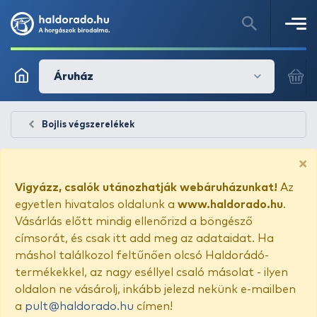
Áruház
Bojlis végszerelékek
×
Vigyázz, csalók utánozhatják webáruházunkat!
Az
egyetlen hivatalos oldalunk a
www.haldorado.hu
.
Vásárlás előtt mindig ellenőrizd a böngésző
címsorát, és csak itt add meg az adataidat. Ha
máshol találkozol feltűnően olcsó Haldorádó-
termékekkel, az nagy eséllyel csaló másolat - ilyen
oldalon ne vásárolj, inkább jelezd nekünk e-mailben
a
pult@haldorado.hu
címen!