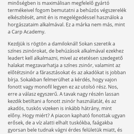
minőségben is maximálisan megfelelő gyártó
termékeivel fogom bemutatni a behúzós végszerelék
elkészítését, amit én is megelégedéssel használok a
horgászataim alkalmával. Ez a márka nem más, mint
a Carp Academy.
Kezdjük is rögtön a damiloknál! Sokan szeretik a
színes zsinórokat, de behúzások alkalmával ezekhez
leadert kell alkalmazni, mivel az etetésen szedegető
halakat megzavarhatja a színes zsinór, valamint az
előtétzsinór a fárasztásokat és az akadókat is jobban
bírja. Sokakban felmerülhet a kérdés, hogy vajon
fonott vagy monofil legyen ez az utolsó rész. Nos,
erre a válasz egyszerű. A tavak nagy részén lassan
kezdik betiltani a fonott zsinór használatát, és az
akadós, tuskós vizeken is inkább hátrány, mint
előny. Hogy miért? A piacon kapható fonottak ugyan
erősek, de a víz alatti elhalt tuskókba, faágakba
gyorsan bele tudnak vágni érdes felületük miatt, és