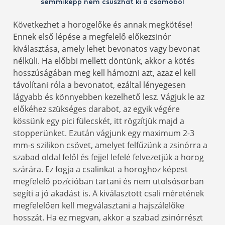
semmiképp nem csúszhat ki a csomóból
Következhet a horogelőke és annak megkötése!
Ennek első lépése a megfelelő előkezsinór
kiválasztása, amely lehet bevonatos vagy bevonat
nélküli. Ha előbbi mellett döntünk, akkor a kötés
hosszúságában meg kell hámozni azt, azaz el kell
távolítani róla a bevonatot, ezáltal lényegesen
lágyabb és könnyebben kezelhető lesz. Vágjuk le az
előkéhez szükséges darabot, az egyik végére
kössünk egy pici fülecskét, itt rögzítjük majd a
stopperünket. Ezután vágjunk egy maximum 2-3
mm-s szilikon csövet, amelyet felfűzünk a zsinórra a
szabad oldal felől és fejjel lefelé felvezetjük a horog
szárára. Ez fogja a csalinkat a horoghoz képest
megfelelő pozícióban tartani és nem utolsósorban
segíti a jó akadást is. A kiválasztott csali méretének
megfelelően kell megválasztani a hajszálelőke
hosszát. Ha ez megvan, akkor a szabad zsinórrészt