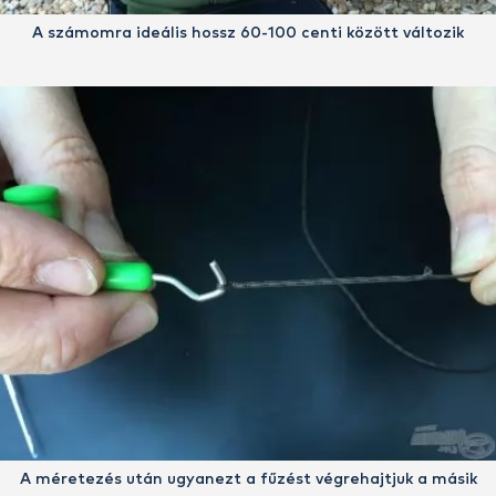
A számomra ideális hossz 60-100 centi között változik
A méretezés után ugyanezt a fűzést végrehajtjuk a másik