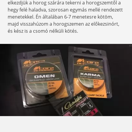
elkezdjük a horog szárára tekerni a horogszemtől a
hegy felé haladva, szorosan egymás mellé rendezett
menetekkel. Én általában 6-7 menetesre kötöm,
majd visszahúzom a horogszemen az előkezsinórt,
és kész is a csomó nélküli kötés.