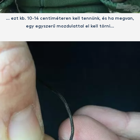
… ezt kb. 10-14 centiméteren kell tennünk, és ha megvan,
egy egyszerű mozdulattal el kell törni…