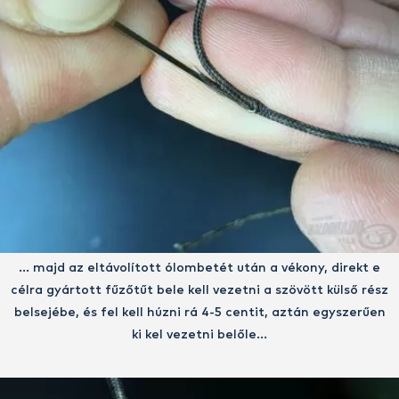
… majd az eltávolított ólombetét után a vékony, direkt e
célra gyártott fűzőtűt bele kell vezetni a szövött külső rész
belsejébe, és fel kell húzni rá 4-5 centit, aztán egyszerűen
ki kel vezetni belőle…