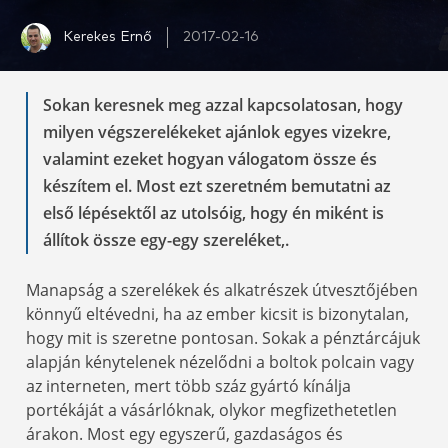
Kerekes Ernő
2017-02-16
Sokan keresnek meg azzal kapcsolatosan, hogy
milyen végszerelékeket ajánlok egyes vizekre,
valamint ezeket hogyan válogatom össze és
készítem el. Most ezt szeretném bemutatni az
első lépésektől az utolsóig, hogy én miként is
állítok össze egy-egy szereléket,.
Manapság a szerelékek és alkatrészek útvesztőjében
könnyű eltévedni, ha az ember kicsit is bizonytalan,
hogy mit is szeretne pontosan. Sokak a pénztárcájuk
alapján kénytelenek nézelődni a boltok polcain vagy
az interneten, mert több száz gyártó kínálja
portékáját a vásárlóknak, olykor megfizethetetlen
árakon. Most egy egyszerű, gazdaságos és