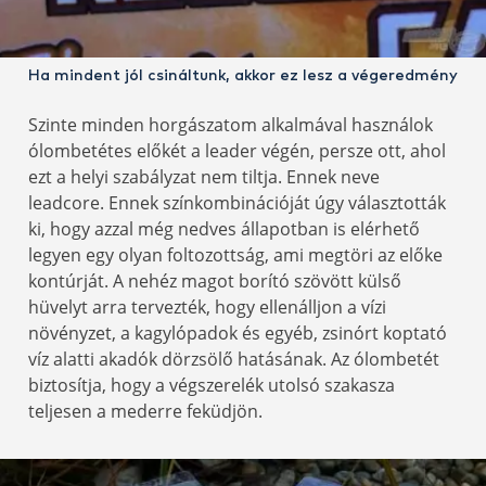
Ha mindent jól csináltunk, akkor ez lesz a végeredmény
Szinte minden horgászatom alkalmával használok
ólombetétes előkét a leader végén, persze ott, ahol
ezt a helyi szabályzat nem tiltja. Ennek neve
leadcore. Ennek színkombinációját úgy választották
ki, hogy azzal még nedves állapotban is elérhető
legyen egy olyan foltozottság, ami megtöri az előke
kontúrját. A nehéz magot borító szövött külső
hüvelyt arra tervezték, hogy ellenálljon a vízi
növényzet, a kagylópadok és egyéb, zsinórt koptató
víz alatti akadók dörzsölő hatásának. Az ólombetét
biztosítja, hogy a végszerelék utolsó szakasza
teljesen a mederre feküdjön.