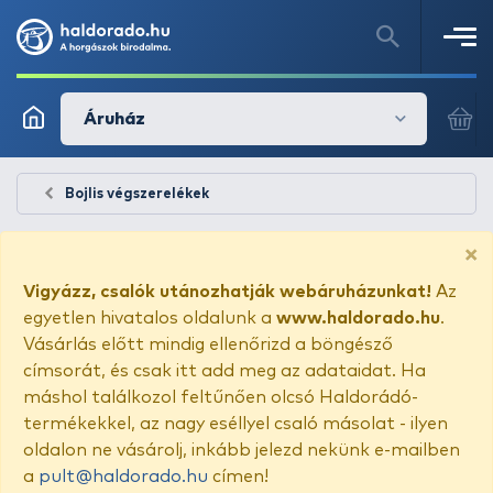
Áruház
Bojlis végszerelékek
×
Vigyázz, csalók utánozhatják webáruházunkat!
Az
egyetlen hivatalos oldalunk a
www.haldorado.hu
.
Vásárlás előtt mindig ellenőrizd a böngésző
címsorát, és csak itt add meg az adataidat. Ha
máshol találkozol feltűnően olcsó Haldorádó-
termékekkel, az nagy eséllyel csaló másolat - ilyen
oldalon ne vásárolj, inkább jelezd nekünk e-mailben
a
pult@haldorado.hu
címen!