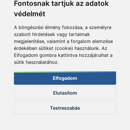
Fontosnak tartjuk az adatok
védelmét
A Carp Academy kínálatából kétfajta zsinórt alkalmazok
előszeretettel, mégpedig az Omen névre hallgató
A böngészési élmény fokozása, a személyre
bevonatost, valamint a bevonat nélküli Karmát
szabott hirdetések vagy tartalmak
megjelenítése, valamint a forgalom elemzése
érdekében sütiket (cookie) használunk. Az
Elfogadom gombra kattintva hozzájárulhat a
sütik használatához.
Elfogadom
Elutasítom
Testreszabás