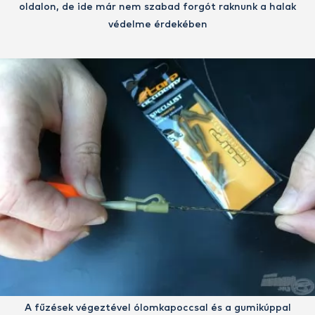
oldalon, de ide már nem szabad forgót raknunk a halak
védelme érdekében
A fűzések végeztével ólomkapoccsal és a gumikúppal