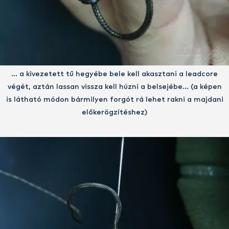
… a kivezetett tű hegyébe bele kell akasztani a leadcore
végét, aztán lassan vissza kell húzni a belsejébe… (a képen
is látható módon bármilyen forgót rá lehet rakni a majdani
előkerögzítéshez)