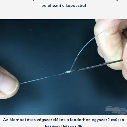
belehúzni a kapocsba!
Az ólombetétes végszereléket a leaderhez egyszerű csúszó
kötéssel köthetjük