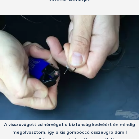
A visszavágott zsinórvéget a biztonság kedvéért én mindig
megolvasztom, így a kis gombóccá összeugró damil