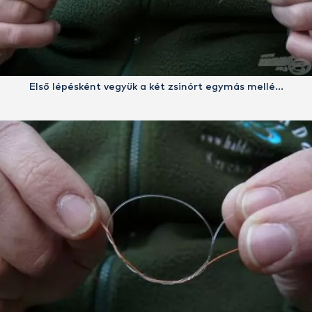
Első lépésként vegyük a két zsinórt egymás mellé…