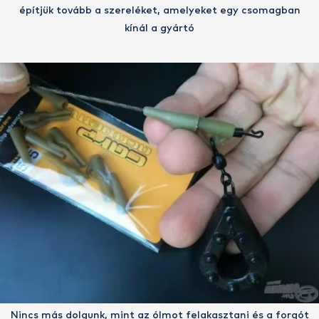
építjük tovább a szereléket, amelyeket egy csomagban
kínál a gyártó
Nincs más dolgunk, mint az ólmot felakasztani és a forgót