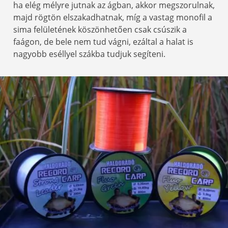
ha elég mélyre jutnak az ágban, akkor megszorulnak,
majd rögtön elszakadhatnak, míg a vastag monofil a
sima felületének köszönhetően csak csúszik a
faágon, de bele nem tud vágni, ezáltal a halat is
nagyobb eséllyel szákba tudjuk segíteni.