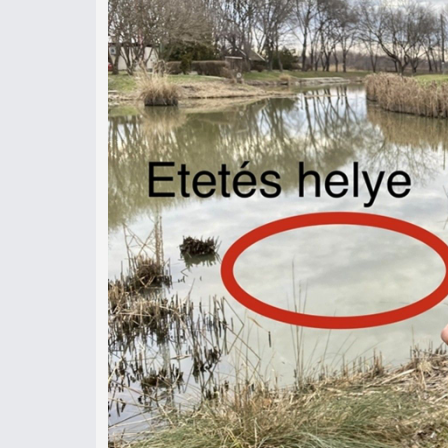
Régi 
Remek halállománnyal rendelkező, kis
horgászataihoz. Apró, de hasznos kie
pontyokat nem egyszerű ám becsapni