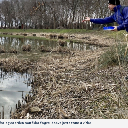
alig 60-70 centis vízzel borított része napos időben jól felme
biztosít a halaknak
részt meghorgászni. Sok az éhes száj, ezért kezdésnek 2-3 m
ontyoknak.