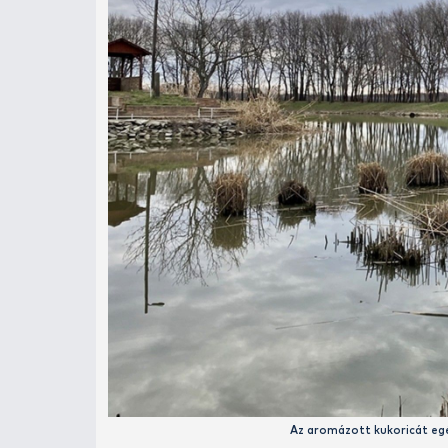
A tó számtalan nádtorzsával tarkított, 
Érdemes itt próbálkozni, és ezt a 
csemegekukoricával készültem a p