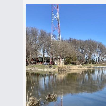
Vizeink épphogy csak kiolvadta
pontyfogásról! Nagy előnyben r
sekélyebb tavakat, ahol jó esél
éppen egy ilyen vízre látogatta
szóban forgó horgászat legfőb