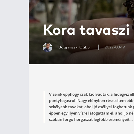
Kora tav
Bugyinszki Gábor
2