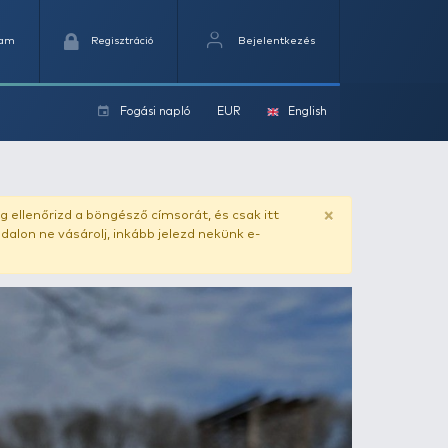
Kedvencek
Kosaram
Regisztráció
Fogási na
ok
ado.hu
. Vásárlás előtt mindig ellenőrizd a böngésző címs
yel csaló másolat - ilyen oldalon ne vásárolj, inkább jel