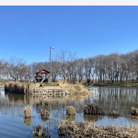
k, a hidegvíz ellenére nem kell lemondanunk az eredménye
észesítem ebben az időszakban a kisebb kiterjedésű, (gyo
lyel foghatunk pontyot, pontyokat, ha kellően felkészültek
m el, ahol jó néhány fogós praktika kerül terítékre. Tarts
b eseményeit…