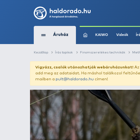
Áruház
KAIWO
Kezdőlap
Írás topikok
Finomszerelékes t
Vigyázz, csalók utánozhatják webár
add meg az adataidat. Ha máshol találk
mailben a
pult@haldorado.hu
címen!