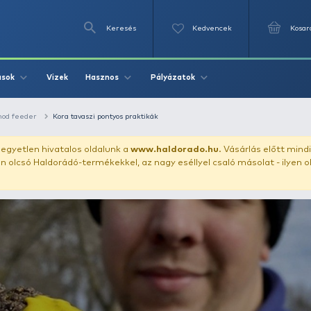
Keresés
Videók
Vizek
Írások
Hasznos
Pályázat
echnikák
Method feeder
Kora tavaszi pontyos praktikák
uházunkat!
Az egyetlen hivatalos oldalunk a
www.haldor
ozol feltűnően olcsó Haldorádó-termékekkel, az nagy eséll