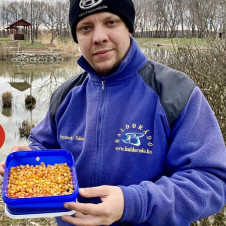
ismerős vízterület számomra a Mezőhegyesen található Békás
 kiterjedésű, sekély víz, amelynél jobb helyszínt el sem tud
gészítés ehhez a képhez: fontos, hogy ne becsüljük le ezeket a
! Mutatom is, hogy én mivel készültem erre a horgászatra.