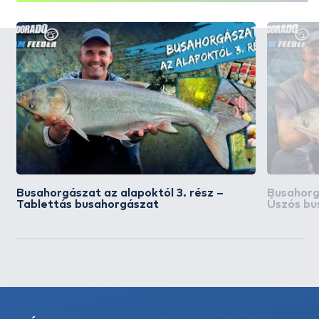
Busahorgászat az alapoktól 3. rész –
Busahorgá
Tablettás busahorgászat
Úszós bu