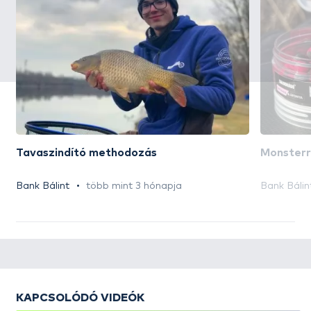
Tavaszindító methodozás
Monsterr
Bank Bálint
több mint 3 hónapja
Bank Bálin
KAPCSOLÓDÓ VIDEÓK