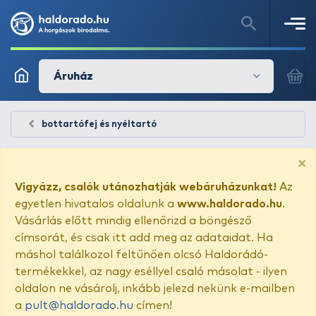
Áruház
bottartófej és nyéltartó
×
Vigyázz, csalók utánozhatják webáruházunkat!
Az
egyetlen hivatalos oldalunk a
www.haldorado.hu
.
Vásárlás előtt mindig ellenőrizd a böngésző
címsorát, és csak itt add meg az adataidat. Ha
máshol találkozol feltűnően olcsó Haldorádó-
termékekkel, az nagy eséllyel csaló másolat - ilyen
oldalon ne vásárolj, inkább jelezd nekünk e-mailben
a
pult@haldorado.hu
címen!