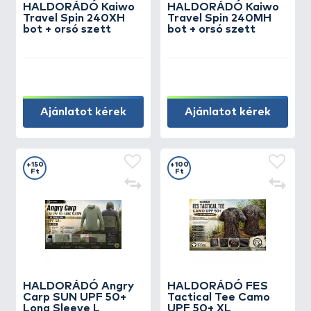
HALDORÁDÓ Kaiwo
HALDORÁDÓ Kaiwo
Travel Spin 240XH
Travel Spin 240MH
bot + orsó szett
bot + orsó szett
Ajánlatot kérek
Ajánlatot kérek
+150
+100
Ft
Ft
HALDORÁDÓ Angry
HALDORÁDÓ FES
Carp SUN UPF 50+
Tactical Tee Camo
Long Sleeve L
UPF 50+ XL