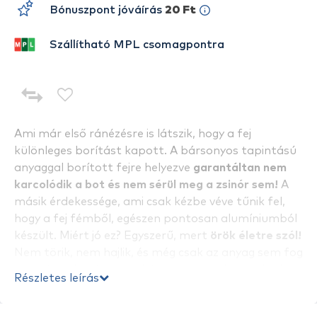
Bónuszpont jóváírás
20 Ft
Szállítható MPL csomagpontra
Ami már első ránézésre is látszik, hogy a fej
különleges borítást kapott. A bársonyos tapintású
anyaggal borított fejre helyezve
garantáltan nem
karcolódik a bot és nem sérül meg a zsinór sem!
A
másik érdekessége, ami csak kézbe véve tűnik fel,
hogy a fej fémből, egészen pontosan alumíniumból
készült. Miért jó ez? Egyszerű, mert
örök életre szól!
Nem törik, nem hajlik, és még csak az anyag sem fog
a napfény hatására néhány év alatt elöregedni. Ha
Részletes leírás
nem veszítjük el, soha többé nem kell fejet venni!