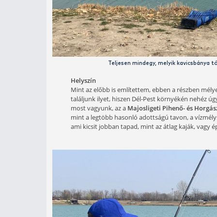
Sok ilyen jellegű vízterület van, mel