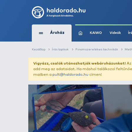
Áruház
KAIWO
Kezdőlap
Írás topikok
Finomszerelékes t
Vigyázz, csalók utánozhatják webár
add meg az adataidat. Ha máshol találk
mailben a
pult@haldorado.hu
címen!