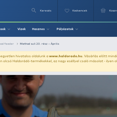
Keresés
Videók
Vizek
Írások
Hasznos
Pályázat
echnikák
Method feeder
Method suli 20. rész – Április
uházunkat!
Az egyetlen hivatalos oldalunk a
www.haldor
ozol feltűnően olcsó Haldorádó-termékekkel, az nagy eséll