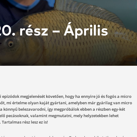
li 20. rész – Ápr
04-23