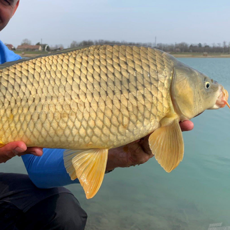
vizű kavicsbánya tóra látogattam el, hogy bemutassam, miként 