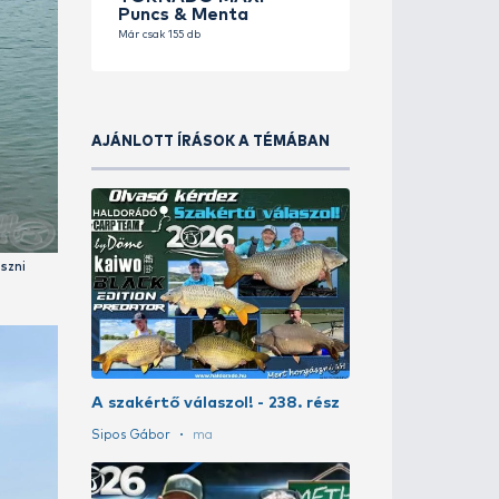
HALDOR
TORNADO
Puncs & 
Már csak 155 d