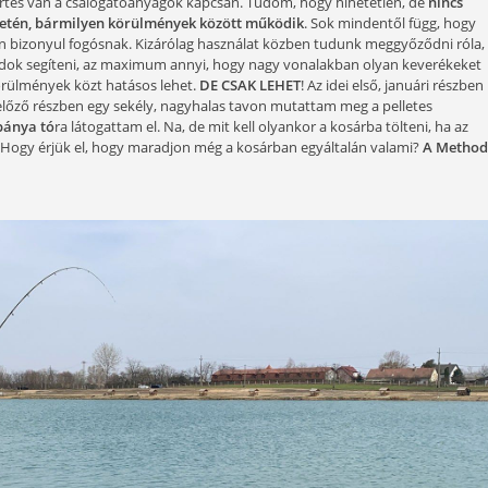
dei Method suli epizódok megjelenését követően, hogy ha e
le etetőanyag, sőt, mi értelme olyan kaját gyártani, amel
a széles kínálatba könnyű belezavarodni, így megpróbálok 
rgászatot kedvelő pecásoknak, valamint megmutatni, mely
az etetőanyag. Tartalmas rész lesz ez is!
hogy sokszor félreértés van a csalogatóanyagok kapcsán. Tudom
den vízhőfok esetén, bármilyen körülmények között működ
 és összetételben bizonyul fogósnak. Kizárólag használat kö
m. Amiben én tudok segíteni, az maximum annyi, hogy nagy 
on, bizonyos körülmények közt hatásos lehet.
DE CSAK LEHE
n pecáztam, az előző részben egy sekély, nagyhalas tavon m
lag
mély kavicsbánya tó
ra látogattam el. Na, de mit kell olya
 akár többet is? Hogy érjük el, hogy maradjon még a kosárba
ül!