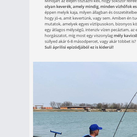
Több olyan kérdést kaptam az i
pellet, akkor miért van annyifé
pellet? Teljesen érthető, hogy 
tippet adni az etetőanyagos ho
előnyösebb a pellettel szemben 
Mindjárt az elején tisztázni kell, 
olyan keverék, amely mindig, min
éppen melyik kaja, milyen állagban
hogy jó-e, amit kevertünk, vagy se
mutatok, amelyek egyes víztípusok
egy átlagos mélységű, intenzív víze
horgászatot, míg most egy viszony
süllyed akár 6-8 másodpercet, vagy
Suli áprilisi epizódjából ez is kider