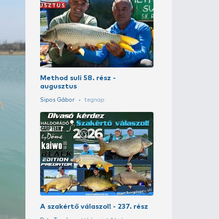
AJÁNLOTT ÍR
érdemes a mély vizeket meghorgászni
A szakértő vá
Sipos Gábor