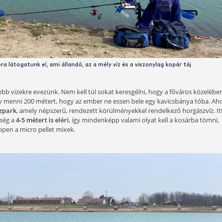
yek kavics-kitermelés során keletkeztek, majd a bányászat felha