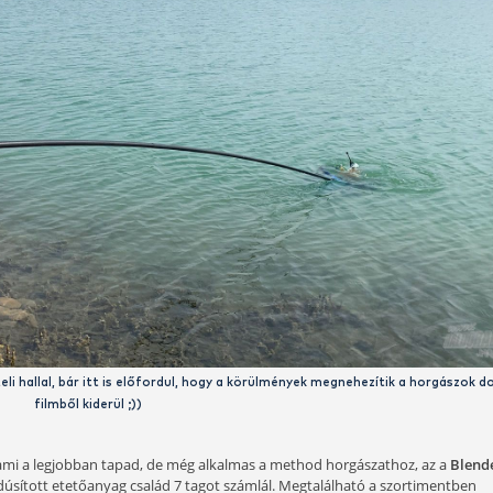
 kavicsbánya tóra látogatunk el, ami állandó, az a mély víz és a