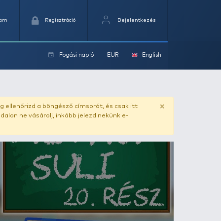
Kedvencek
Kosaram
Regisztráció
Fogási na
ok
ado.hu
. Vásárlás előtt mindig ellenőrizd a böngésző címs
yel csaló másolat - ilyen oldalon ne vásárolj, inkább jel