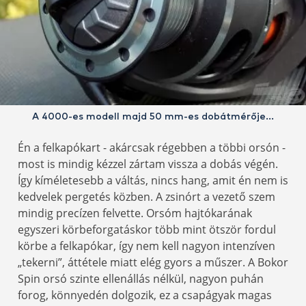
A 4000-es modell majd 50 mm-es dobátmérője…
Én a felkapókart - akárcsak régebben a többi orsón -
most is mindig kézzel zártam vissza a dobás végén.
Így kíméletesebb a váltás, nincs hang, amit én nem is
kedvelek pergetés közben. A zsinórt a vezető szem
mindig precízen felvette. Orsóm hajtókarának
egyszeri körbeforgatáskor több mint ötször fordul
körbe a felkapókar, így nem kell nagyon intenzíven
„tekerni”, áttétele miatt elég gyors a műszer. A Bokor
Spin orsó szinte ellenállás nélkül, nagyon puhán
forog, könnyedén dolgozik, ez a csapágyak magas