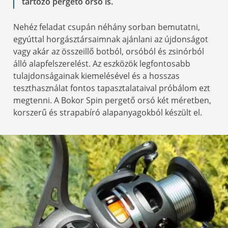
tartozó pergető orsó is.
Nehéz feladat csupán néhány sorban bemutatni,
egyúttal horgásztársaimnak ajánlani az újdonságot
vagy akár az összeillő botból, orsóból és zsinórból
álló alapfelszerelést. Az eszközök legfontosabb
tulajdonságainak kiemelésével és a hosszas
teszthasználat fontos tapasztalataival próbálom ezt
megtenni. A Bokor Spin pergető orsó két méretben,
korszerű és strapabíró alapanyagokból készült el.