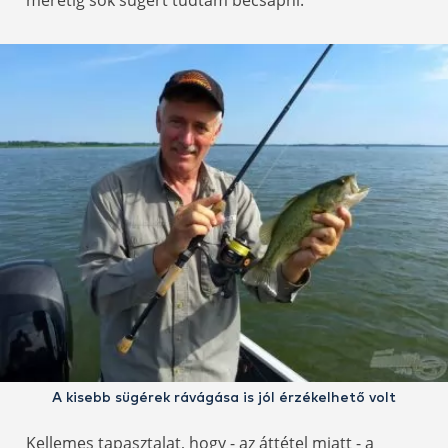
A kisebb sügérek rávágása is jól érzékelhető volt
Kellemes tapasztalat, hogy - az áttétel miatt - a