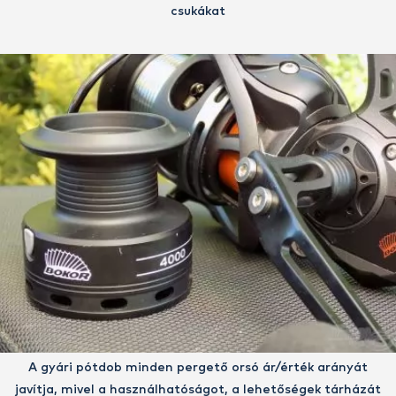
csukákat
A gyári pótdob minden pergető orsó ár/érték arányát
javítja, mivel a használhatóságot, a lehetőségek tárházát