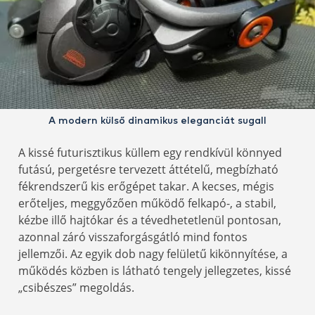
A modern külső dinamikus eleganciát sugall
A kissé futurisztikus küllem egy rendkívül könnyed
futású, pergetésre tervezett áttételű, megbízható
fékrendszerű kis erőgépet takar. A kecses, mégis
erőteljes, meggyőzően működő felkapó-, a stabil,
kézbe illő hajtókar és a tévedhetetlenül pontosan,
azonnal záró visszaforgásgátló mind fontos
jellemzői. Az egyik dob nagy felületű kikönnyítése, a
működés közben is látható tengely jellegzetes, kissé
„csibészes” megoldás.