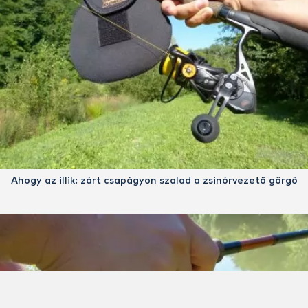
Ahogy az illik: zárt csapágyon szalad a zsinórvezető görgő