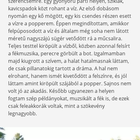
szerencsémre. Egy gyönyörű parti helyen, sziklák,
kavicspadok közt rohant a víz. Az első dobásom
nyomán egy kő mögött, egy kis csendes részen esett
a vízre a popperem. Éppen megindítottam, amikkor
felpúposodott a víz és általam még soha nem látott
méretű nagyszájú sügér vetődött rá a műcsalira.
Teljes testtel kiröpült a vízből, közben azonnal felsírt
a fékmuzsika, perecre görbült a bot. Izgalmamban
majd kiugrott a szívem, a halat hatalmasnak láttam,
de csak pillanatokig tartott a dráma. A hal nem
elrohant, hanem ismét kivetődött a felszínre, és jól
láttam amint kiröpült szájából a popper. Sajnos nem
volt jó az akadás. Később ugyanezen a helyen
fogtam szép példányokat, muzsikált a fék is, de ezek
csak feleakkorák voltak, mint a szökevény
legnagyobb.