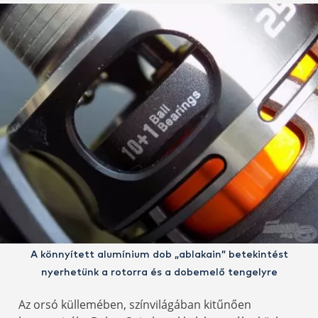
A könnyített alumínium dob „ablakain” betekintést
nyerhetünk a rotorra és a dobemelő tengelyre
Az orsó küllemében, színvilágában kitűnően