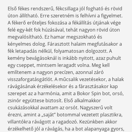
Első fékes rendszerű, fékcsillaga jól fogható és rövid
úton állítható. Erre szeretném is felhívni a figyelmet.
A fékerő erőteljes fokozása a fékállítás útjának vége
felé egy-két fok húzásával, tehát nagyon rövid úton
megvalósítható. Ez hamar megszokható és
kényelmes dolog. Fárasztott halaim megfutásakor a
fék letapadás nélkül, folyamatosan dolgozott. A
kemény bevágásoknál is inkább nyitott, azaz puhult
egy cseppet, mintsem leragadt volna. Meg kell
említenem a nagyon precízen, azonnal záró
visszaforgatásgátlót. A műcsalik vezetésekor, a halak
rávágásának érzékelésekor és a fárasztásakor kap
szerepet az a harmónia, amit a Bokor Spin bot, orsó,
zsinór együttese biztosít. Első alkalmakkor
csukázásokkal avattam az orsót. Nagyszerű volt
érezni, amint a „saját” botommal vezetett plasztikra,
villantókra rávágott a ragadozó. Kezünkben akkor
érzékelhető jól a rávágás, ha a bot alapanyaga gyors,