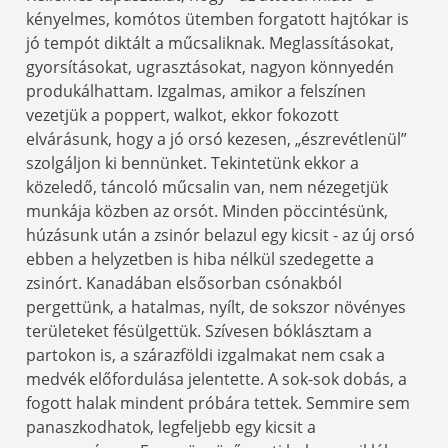
kényelmes, komótos ütemben forgatott hajtókar is
jó tempót diktált a műcsaliknak. Meglassításokat,
gyorsításokat, ugrasztásokat, nagyon könnyedén
produkálhattam. Izgalmas, amikor a felszínen
vezetjük a poppert, walkot, ekkor fokozott
elvárásunk, hogy a jó orsó kezesen, „észrevétlenül”
szolgáljon ki bennünket. Tekintetünk ekkor a
közeledő, táncoló műcsalin van, nem nézegetjük
munkája közben az orsót. Minden pöccintésünk,
húzásunk után a zsinór belazul egy kicsit - az új orsó
ebben a helyzetben is hiba nélkül szedegette a
zsinórt. Kanadában elsősorban csónakból
pergettünk, a hatalmas, nyílt, de sokszor növényes
területeket fésülgettük. Szívesen bóklásztam a
partokon is, a szárazföldi izgalmakat nem csak a
medvék előfordulása jelentette. A sok-sok dobás, a
fogott halak mindent próbára tettek. Semmire sem
panaszkodhatok, legfeljebb egy kicsit a