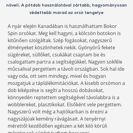
növeli. A pótdob használatával zártabb, hagyományosan
védettebb marad az orsó tengelye
A nyár elején Kanadában is használhattam Bokor
Spin orsókat. Meg kell hagyni, a kölcsön botokon is
kitűnően szolgáltak. Szép fogásokat, nagyszerű
élményeket köszönhetek nekik. Gyönyörű fekete
sügéreket, süllőket, csukákat csaptam be és
csalogattam partra a segítségükkel. Nagyon sokféle
műcsalival pergettem a távoli országban. Sok hal ide
vagy oda, ott sem mindegy, mivel és hogyan
mozgatjuk a táplálékimitációkat. A kisebb orsómon a
dob kiképzése is segíti a hosszú dobásokat,
könnyedén reptettem segítségével távolabbra is a
wobblereket, plasztikokat. Elsőként vele pergettem.
Nagyszerű volt még a hajtókarban is érezni a
nagyszájúak kemény rávágásait. A tenyérnyi
mérettől kezdődően egészen a két kiló körüli
méretig sok sügért tudtam becsapni.