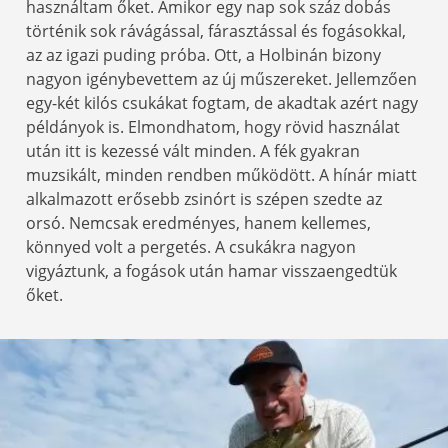
használtam őket. Amikor egy nap sok száz dobás
történik sok rávágással, fárasztással és fogásokkal,
az az igazi puding próba. Ott, a Holbinán bizony
nagyon igénybevettem az új műszereket. Jellemzően
egy-két kilós csukákat fogtam, de akadtak azért nagy
példányok is. Elmondhatom, hogy rövid használat
után itt is kezessé vált minden. A fék gyakran
muzsikált, minden rendben működött. A hínár miatt
alkalmazott erősebb zsinórt is szépen szedte az
orsó. Nemcsak eredményes, hanem kellemes,
könnyed volt a pergetés. A csukákra nagyon
vigyáztunk, a fogások után hamar visszaengedtük
őket.