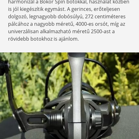
harmonizál a Bokor Spin botokkal, használat közben
is jól kiegészítik egymást. A gerinces, erőteljesen
dolgozó, legnagyobb dobósúlyú, 272 centiméteres
pálcához a nagyobb méretű, 4000-es orsót, míg az
univerzálisan alkalmazható méretű 2500-ast a
rövidebb botokhoz is ajánlom.