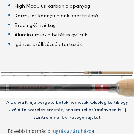
High Modulus karbon alapanyag
Karcsú és könnyű blank konstrukció
Brading-X nyéltag
Alumínium-oxid betétes gyűrűk
Igényes szállítózsák tartozék
A Daiwa Ninja pergető botok nemcsak külsőleg keltik egy
kiváló felszerelés érzetét, hanem teljesítményben is új
szintre emelik árkategóriájukat
Bővebb információ:
ugrás az áruházba