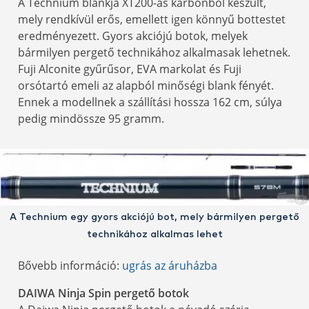
A Technium blankja XT200-as karbonból készült,
mely rendkívül erős, emellett igen könnyű bottestet
eredményezett. Gyors akciójú botok, melyek
bármilyen pergető technikához alkalmasak lehetnek.
Fuji Alconite gyűrűsor, EVA markolat és Fuji
orsótartó emeli az alapból minőségi blank fényét.
Ennek a modellnek a szállítási hossza 162 cm, súlya
pedig mindössze 95 gramm.
A Technium egy gyors akciójú bot, mely bármilyen pergető
technikához alkalmas lehet
Bővebb információ:
ugrás az áruházba
DAIWA Ninja Spin pergető botok