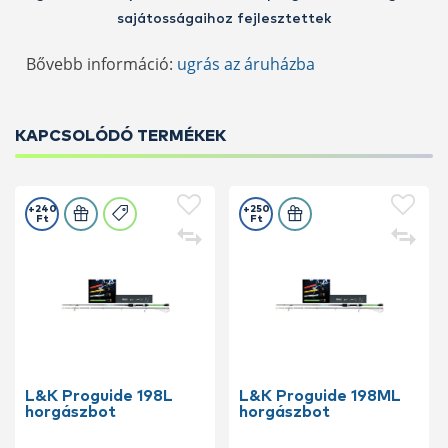
sajátosságaihoz fejlesztettek
Bővebb információ:
ugrás az áruházba
KAPCSOLÓDÓ TERMÉKEK
+240
+250
Ft
Ft
L&K Proguide 198L
L&K Proguide 198ML
horgászbot
horgászbot