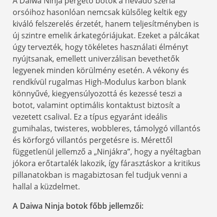
A Daiwa Ninja pergető botok a névadó széria
orsóihoz hasonlóan nemcsak külsőleg keltik egy
kiváló felszerelés érzetét, hanem teljesítményben is
új szintre emelik árkategóriájukat. Ezeket a pálcákat
úgy tervezték, hogy tökéletes használati élményt
nyújtsanak, emellett univerzálisan bevethetők
legyenek minden körülmény esetén. A vékony és
rendkívül rugalmas High-Modulus karbon blank
könnyűvé, kiegyensúlyozottá és kezessé teszi a
botot, valamint optimális kontaktust biztosít a
vezetett csalival. Ez a típus egyaránt ideális
gumihalas, twisteres, wobbleres, támolygó villantós
és körforgó villantós pergetésre is. Mérettől
függetlenül jellemző a „Ninjákra”, hogy a nyéltagban
jókora erőtartalék lakozik, így fárasztáskor a kritikus
pillanatokban is magabiztosan fel tudjuk venni a
hallal a küzdelmet.
A Daiwa Ninja botok főbb jellemzői: