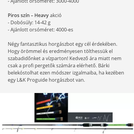
- Ajánlott orsóméret: 3000-4000
Piros szín – Heavy
akció
- Dobósúly: 14-42 g
- Ajánlott orsóméret: 4000-es
Négy fantasztikus horgászbot egy cél érdekében.
Hogy örömmel és eredményesen tölthessük el
szabadidőnket a vízparton! Kedvező ára miatt nem
csak a profi pergetők számára elérhető. Bárki
belekóstolhat ezen módszer izgalmaiba, ha kezében
egy L&K Proguide horgászbot van.