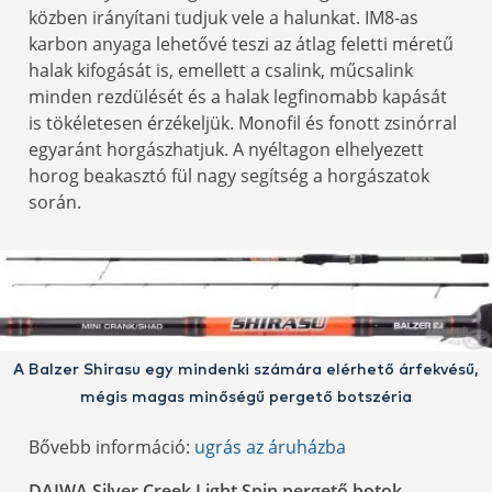
közben irányítani tudjuk vele a halunkat. IM8-as
karbon anyaga lehetővé teszi az átlag feletti méretű
halak kifogását is, emellett a csalink, műcsalink
minden rezdülését és a halak legfinomabb kapását
is tökéletesen érzékeljük. Monofil és fonott zsinórral
egyaránt horgászhatjuk. A nyéltagon elhelyezett
horog beakasztó fül nagy segítség a horgászatok
során.
A Balzer Shirasu egy mindenki számára elérhető árfekvésű,
mégis magas minőségű pergető botszéria
Bővebb információ:
ugrás az áruházba
DAIWA Silver Creek Light Spin pergető botok