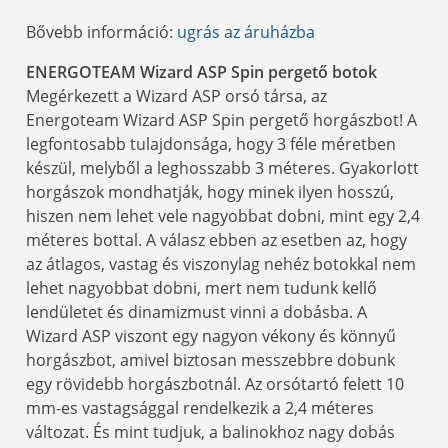
Bővebb információ:
ugrás az áruházba
ENERGOTEAM Wizard ASP Spin pergető botok
Megérkezett a Wizard ASP orsó társa, az
Energoteam Wizard ASP Spin pergető horgászbot! A
legfontosabb tulajdonsága, hogy 3 féle méretben
készül, melyből a leghosszabb 3 méteres. Gyakorlott
horgászok mondhatják, hogy minek ilyen hosszú,
hiszen nem lehet vele nagyobbat dobni, mint egy 2,4
méteres bottal. A válasz ebben az esetben az, hogy
az átlagos, vastag és viszonylag nehéz botokkal nem
lehet nagyobbat dobni, mert nem tudunk kellő
lendületet és dinamizmust vinni a dobásba. A
Wizard ASP viszont egy nagyon vékony és könnyű
horgászbot, amivel biztosan messzebbre dobunk
egy rövidebb horgászbotnál. Az orsótartó felett 10
mm-es vastagsággal rendelkezik a 2,4 méteres
változat. És mint tudjuk, a balinokhoz nagy dobás