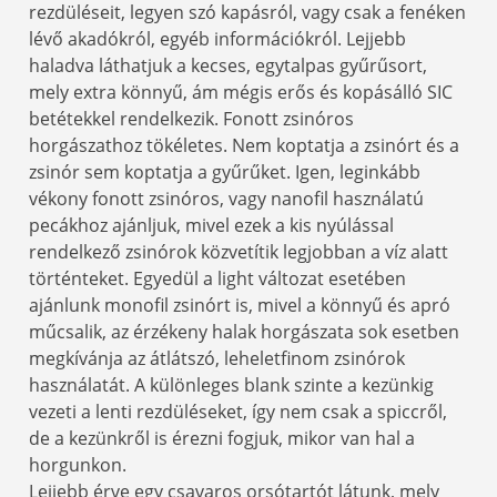
rezdüléseit, legyen szó kapásról, vagy csak a fenéken
lévő akadókról, egyéb információkról. Lejjebb
haladva láthatjuk a kecses, egytalpas gyűrűsort,
mely extra könnyű, ám mégis erős és kopásálló SIC
betétekkel rendelkezik. Fonott zsinóros
horgászathoz tökéletes. Nem koptatja a zsinórt és a
zsinór sem koptatja a gyűrűket. Igen, leginkább
vékony fonott zsinóros, vagy nanofil használatú
pecákhoz ajánljuk, mivel ezek a kis nyúlással
rendelkező zsinórok közvetítik legjobban a víz alatt
történteket. Egyedül a light változat esetében
ajánlunk monofil zsinórt is, mivel a könnyű és apró
műcsalik, az érzékeny halak horgászata sok esetben
megkívánja az átlátszó, leheletfinom zsinórok
használatát. A különleges blank szinte a kezünkig
vezeti a lenti rezdüléseket, így nem csak a spiccről,
de a kezünkről is érezni fogjuk, mikor van hal a
horgunkon.
Lejjebb érve egy csavaros orsótartót látunk, mely