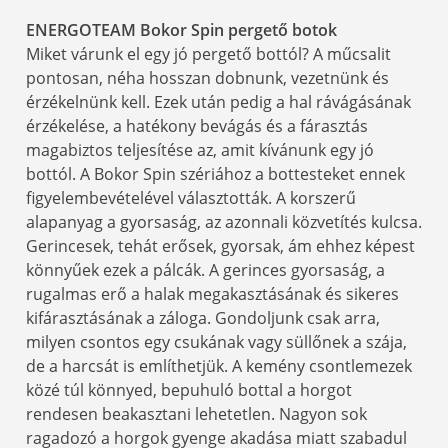
ENERGOTEAM Bokor Spin pergető botok
Miket várunk el egy jó pergető bottól? A műcsalit
pontosan, néha hosszan dobnunk, vezetnünk és
érzékelnünk kell. Ezek után pedig a hal rávágásának
érzékelése, a hatékony bevágás és a fárasztás
magabiztos teljesítése az, amit kívánunk egy jó
bottól. A Bokor Spin szériához a bottesteket ennek
figyelembevételével választották. A korszerű
alapanyag a gyorsaság, az azonnali közvetítés kulcsa.
Gerincesek, tehát erősek, gyorsak, ám ehhez képest
könnyűek ezek a pálcák. A gerinces gyorsaság, a
rugalmas erő a halak megakasztásának és sikeres
kifárasztásának a záloga. Gondoljunk csak arra,
milyen csontos egy csukának vagy süllőnek a szája,
de a harcsát is említhetjük. A kemény csontlemezek
közé túl könnyed, bepuhuló bottal a horgot
rendesen beakasztani lehetetlen. Nagyon sok
ragadozó a horgok gyenge akadása miatt szabadul