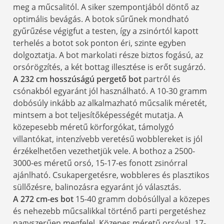
meg a műcsalitól. A siker szempontjából döntő az
optimális bevágás. A botok sűrűnek mondható
gyűrűzése végigfut a testen, így a zsinórtól kapott
terhelés a botot sok ponton éri, szinte egyben
dolgoztatja. A bot markolati része biztos fogású, az
orsórögzítés, a két bottag illesztése is erőt sugárzó.
A 232 cm hosszúságú pergető bot
partról és
csónakból egyaránt jól használható. A 10-30 gramm
dobósúly inkább az alkalmazható műcsalik méretét,
mintsem a bot teljesítőképességét mutatja. A
közepesebb méretű körforgókat, támolygó
villantókat, intenzívebb veretésű wobblereket is jól
érzékelhetően vezethetjük vele. A bothoz a 2500-
3000-es méretű orsó, 15-17-es fonott zsinórral
ajánlható. Csukapergetésre, wobbleres és plasztikos
süllőzésre, balinozásra egyaránt jó választás.
A 272 cm-es bot
15-40 gramm dobósúllyal a közepes
és nehezebb műcsalikkal történő parti pergetéshez
nagyszerűen megfelel. Közepes méretű orsóval, 17-