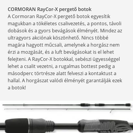
CORMORAN RayCor-X pergető botok
A Cormoran RayCor-X pergető botok egyesítik
magukban a tökéletes csalivezetés, a pontos, távoli
dobások és a gyors bevágások élményét. Mindez az
ultragyors akciónak köszönhető. Nincs többé
magára hagyott műcsali, amelynek a horgász nem
érzi a mozgását, és a luft bevágásokat is el lehet
felejteni. A RayCor-X botokkal, sebészi ügyességgel
lehet a csalit vezetni, a rugalmas bottest pedig a
másodperc törtrésze alatt felveszi a kontaktust a
hallal. A horgászat valódi élményét garantálják ezek
a botok!