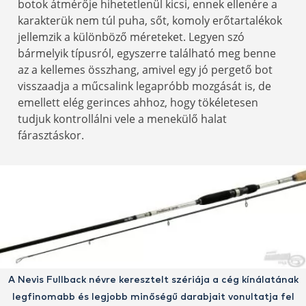
botok átmérője hihetetlenül kicsi, ennek ellenére a
karakterük nem túl puha, sőt, komoly erőtartalékok
jellemzik a különböző méreteket. Legyen szó
bármelyik típusról, egyszerre található meg benne
az a kellemes összhang, amivel egy jó pergető bot
visszaadja a műcsalink legapróbb mozgását is, de
emellett elég gerinces ahhoz, hogy tökéletesen
tudjuk kontrollálni vele a menekülő halat
fárasztáskor.
A Nevis Fullback névre keresztelt szériája a cég kínálatának
legfinomabb és legjobb minőségű darabjait vonultatja fel