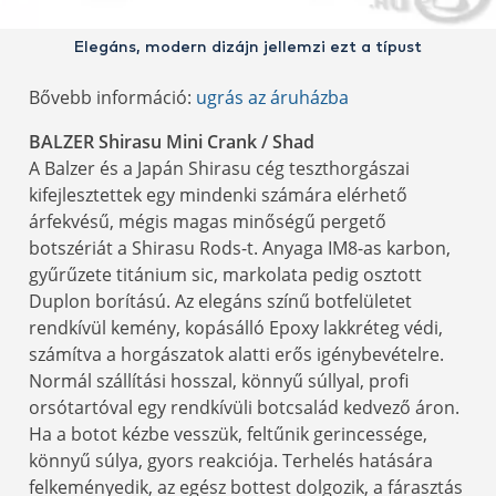
Elegáns, modern dizájn jellemzi ezt a típust
Bővebb információ:
ugrás az áruházba
BALZER Shirasu Mini Crank / Shad
A Balzer és a Japán Shirasu cég teszthorgászai
kifejlesztettek egy mindenki számára elérhető
árfekvésű, mégis magas minőségű pergető
botszériát a Shirasu Rods-t. Anyaga IM8-as karbon,
gyűrűzete titánium sic, markolata pedig osztott
Duplon borítású. Az elegáns színű botfelületet
rendkívül kemény, kopásálló Epoxy lakkréteg védi,
számítva a horgászatok alatti erős igénybevételre.
Normál szállítási hosszal, könnyű súllyal, profi
orsótartóval egy rendkívüli botcsalád kedvező áron.
Ha a botot kézbe vesszük, feltűnik gerincessége,
könnyű súlya, gyors reakciója. Terhelés hatására
felkeményedik, az egész bottest dolgozik, a fárasztás