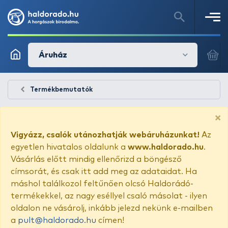
Áruház
Termékbemutatók
×
Vigyázz, csalók utánozhatják webáruházunkat!
Az
egyetlen hivatalos oldalunk a
www.haldorado.hu
.
Vásárlás előtt mindig ellenőrizd a böngésző
címsorát, és csak itt add meg az adataidat. Ha
máshol találkozol feltűnően olcsó Haldorádó-
termékekkel, az nagy eséllyel csaló másolat - ilyen
oldalon ne vásárolj, inkább jelezd nekünk e-mailben
a
pult@haldorado.hu
címen!