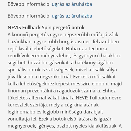
Bővebb információ:
ugrás az áruházba
Bővebb információ:
ugrás az áruházba
NEVIS Fullback Spin pergető botok
A könnyű pergetés egyre népszerűbb műfajjá válik
hazánkban, egyre több horgász ismeri fel az ebben
rejlő kiváló lehetőségeket. Noha ez a technika
rendkívüli eredményes lehet, és gyönyörű halakhoz
segítheti hozzá horgászokat, a hatékonyságához
speciális botok is szükségesek, mivel a csalik súlya
jóval kisebb a megszokottnál. Ezeket a műcsalikat
kell a lehetőségekhez képest messzire eldobni, majd
finoman prezentálni a ragadozók számára. Ehhez
tökéletes alternatívákat kínál a NEVIS Fullback névre
keresztelt szériája, mely a cég kínálatának
legfinomabb és legjobb minőségű darabjait
vonultatja fel. Ezek a botok első látásra is igazán
megnyerőek, igényes, osztott nyeles kialakításúak. A