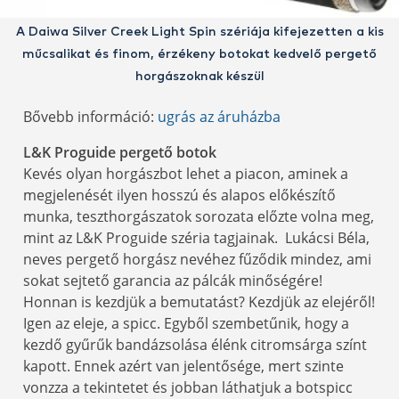
A Daiwa Silver Creek Light Spin szériája kifejezetten a kis
műcsalikat és finom, érzékeny botokat kedvelő pergető
horgászoknak készül
Bővebb információ:
ugrás az áruházba
L&K Proguide pergető botok
Kevés olyan horgászbot lehet a piacon, aminek a
megjelenését ilyen hosszú és alapos előkészítő
munka, teszthorgászatok sorozata előzte volna meg,
mint az L&K Proguide széria tagjainak. Lukácsi Béla,
neves pergető horgász nevéhez fűződik mindez, ami
sokat sejtető garancia az pálcák minőségére!
Honnan is kezdjük a bemutatást? Kezdjük az elejéről!
Igen az eleje, a spicc. Egyből szembetűnik, hogy a
kezdő gyűrűk bandázsolása élénk citromsárga színt
kapott. Ennek azért van jelentősége, mert szinte
vonzza a tekintetet és jobban láthatjuk a botspicc