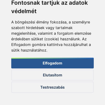
Fontosnak tartjuk az adatok
védelmét
A böngészési élmény fokozása, a személyre
szabott hirdetések vagy tartalmak
megjelenítése, valamint a forgalom elemzése
érdekében sütiket (cookie) használunk. Az
Elfogadom gombra kattintva hozzájárulhat a
sütik használatához.
A szakértő válaszol! - 237. rész
Elfogadom
Putz Tamás
4 napja
Elutasítom
Testreszabás