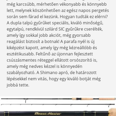
még karcsúbb, mérhetően vékonyabb és könnyebb
lett, melynek köszönhetően az egész napos pergetés
során sem fárad el kezünk. Hogyan tudták ez elérni?
A dupla talpú gyűrűket speciális, kiváló minőségű,
egytalpú, rendkívül szilárd SIC gyűrűkre cserélték,
amely így sokkal jobb akciót, még gyorsabb
reagálást biztosít a botnak! A parafa nyél is új
kiképzést kapott, amely így még kézreállóbb és
esztétikusabb. Feltűnő az újonnan fejlesztett
csúszásmentes réteggel ellátott orsószorító is,
amely még nedves kézzel is könnyedén
szabályozható. A Shimano apró, de határozott
lépésekkel nem vitás, hogy egy kiváló botját még
jobbá tette.