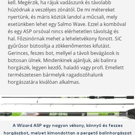
kell. Megérzik, ha rájuk vadászunk és távolabb
húzódnak a veszélyes zónától. De mi métereket
nyertünk, és máris köztük landol a műcsali, mely
esetünkben lehet egy Salmo Wave. Ezzel a kombóval
és egy ASP orsóval nincs elérhetetlen távolság és
hal. Főzsinórnak mehet a leheletvékony fonott. SiC
gyűrűsor biztosítja a zökkenőmentes kifutást.
Gerinces, feszes bot, mellyel a távoli bevágások is
biztosan ülnek. Mindenkinek ajánljuk, aki balinra
horgászik, legyen kezdő, haladó vagy profi. Emellett
természetesen bármelyik ragadozóhalunk
horgászatára kiválóan alkalmas.
A Wizard ASP egy nagyon vékony, könnyű és feszes
horgászbot, melyet kimondottan a pergető balinhorgászat