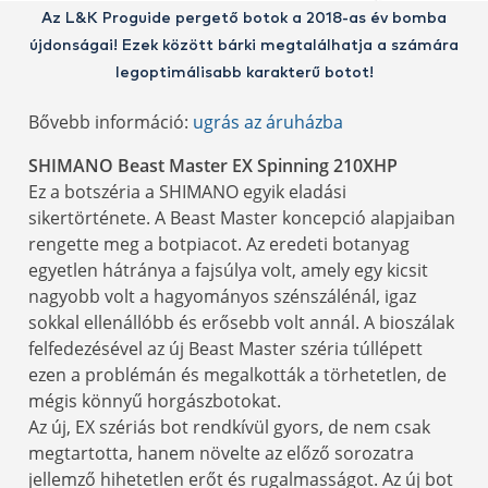
Az L&K Proguide pergető botok a 2018-as év bomba
újdonságai! Ezek között bárki megtalálhatja a számára
legoptimálisabb karakterű botot!
Bővebb információ:
ugrás az áruházba
SHIMANO Beast Master EX Spinning 210XHP
Ez a botszéria a SHIMANO egyik eladási
sikertörténete. A Beast Master koncepció alapjaiban
rengette meg a botpiacot. Az eredeti botanyag
egyetlen hátránya a fajsúlya volt, amely egy kicsit
nagyobb volt a hagyományos szénszálénál, igaz
sokkal ellenállóbb és erősebb volt annál. A bioszálak
felfedezésével az új Beast Master széria túllépett
ezen a problémán és megalkották a törhetetlen, de
mégis könnyű horgászbotokat.
Az új, EX szériás bot rendkívül gyors, de nem csak
megtartotta, hanem növelte az előző sorozatra
jellemző hihetetlen erőt és rugalmasságot. Az új bot