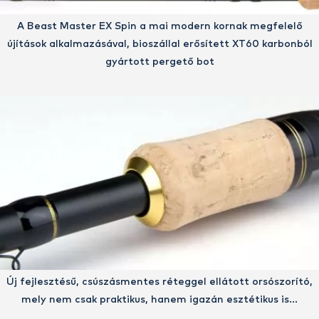
A Beast Master EX Spin a mai modern kornak megfelelő
újítások alkalmazásával, bioszállal erősített XT60 karbonból
gyártott pergető bot
Új fejlesztésű, csúszásmentes réteggel ellátott orsószorító,
mely nem csak praktikus, hanem igazán esztétikus is...