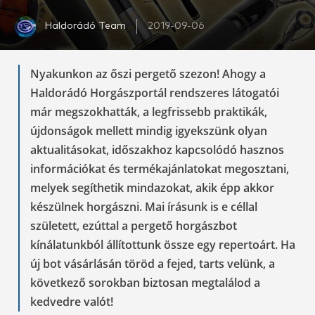
Haldorádó Team
2019-09-06
Nyakunkon az őszi pergető szezon! Ahogy a
Haldorádó Horgászportál rendszeres látogatói
már megszokhatták, a legfrissebb praktikák,
újdonságok mellett mindig igyekszünk olyan
aktualitásokat, időszakhoz kapcsolódó hasznos
információkat és termékajánlatokat megosztani,
melyek segíthetik mindazokat, akik épp akkor
készülnek horgászni. Mai írásunk is e céllal
született, ezúttal a pergető horgászbot
kínálatunkból állítottunk össze egy repertoárt. Ha
új bot vásárlásán töröd a fejed, tarts velünk, a
következő sorokban biztosan megtalálod a
kedvedre valót!