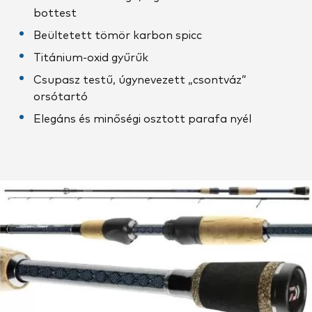
bottest
Beültetett tömör karbon spicc
Titánium-oxid gyűrűk
Csupasz testű, úgynevezett „csontváz”
orsótartó
Elegáns és minőségi osztott parafa nyél