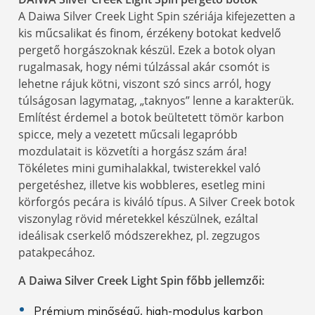
A Daiwa Silver Creek Light Spin szériája kifejezetten a
kis műcsalikat és finom, érzékeny botokat kedvelő
pergető horgászoknak készül. Ezek a botok olyan
rugalmasak, hogy némi túlzással akár csomót is
lehetne rájuk kötni, viszont szó sincs arról, hogy
túlságosan lagymatag, „taknyos” lenne a karakterük.
Említést érdemel a botok beültetett tömör karbon
spicce, mely a vezetett műcsali legapróbb
mozdulatait is közvetíti a horgász szám ára!
Tökéletes mini gumihalakkal, twisterekkel való
pergetéshez, illetve kis wobbleres, esetleg mini
körforgós pecára is kiváló típus. A Silver Creek botok
viszonylag rövid méretekkel készülnek, ezáltal
ideálisak cserkelő módszerekhez, pl. zegzugos
patakpecához.
A Daiwa Silver Creek Light Spin főbb jellemzői:
Prémium minőségű, high-modulus karbon