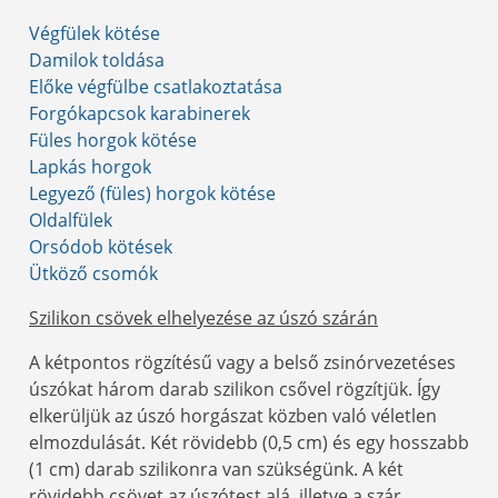
Végfülek kötése
Damilok toldása
Előke végfülbe csatlakoztatása
Forgókapcsok karabinerek
Füles horgok kötése
Lapkás horgok
Legyező (füles) horgok kötése
Oldalfülek
Orsódob kötések
Ütköző csomók
Szilikon csövek elhelyezése az úszó szárán
A kétpontos rögzítésű vagy a belső zsinórvezetéses
úszókat három darab szilikon csővel rögzítjük. Így
elkerüljük az úszó horgászat közben való véletlen
elmozdulását. Két rövidebb (0,5 cm) és egy hosszabb
(1 cm) darab szilikonra van szükségünk. A két
rövidebb csövet az úszótest alá, illetve a szár