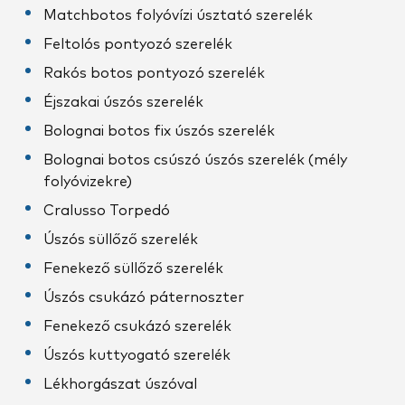
Matchbotos folyóvízi úsztató szerelék
Feltolós pontyozó szerelék
Rakós botos pontyozó szerelék
Éjszakai úszós szerelék
Bolognai botos fix úszós szerelék
Bolognai botos csúszó úszós szerelék (mély
folyóvizekre)
Cralusso Torpedó
Úszós süllőző szerelék
Fenekező süllőző szerelék
Úszós csukázó páternoszter
Fenekező csukázó szerelék
Úszós kuttyogató szerelék
Lékhorgászat úszóval