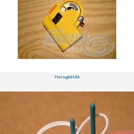
Horogkötők