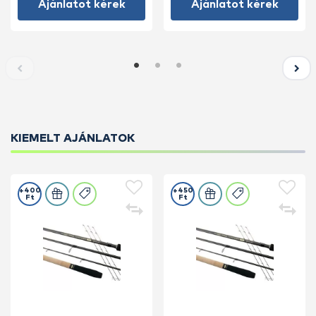
Ajánlatot kérek
Ajánlatot kérek
KIEMELT AJÁNLATOK
+400
+450
Ft
Ft