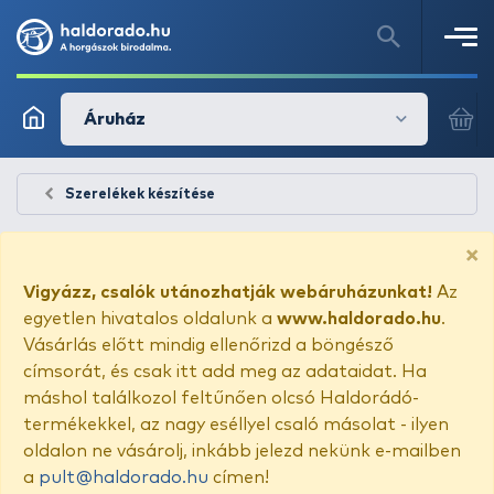
Áruház
Szerelékek készítése
×
Vigyázz, csalók utánozhatják webáruházunkat!
Az
egyetlen hivatalos oldalunk a
www.haldorado.hu
.
Vásárlás előtt mindig ellenőrizd a böngésző
címsorát, és csak itt add meg az adataidat. Ha
máshol találkozol feltűnően olcsó Haldorádó-
termékekkel, az nagy eséllyel csaló másolat - ilyen
oldalon ne vásárolj, inkább jelezd nekünk e-mailben
a
pult@haldorado.hu
címen!