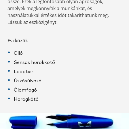
össze. Ezek a legfontosabb olyan apróságok,
amelyek megkönnyítik a munkánkat, és
használatukkal értékes időt takaríthatunk meg.
Lássuk az eszközigényt!
Eszközök
Olló
Sensas hurokkötő
Looptier
Úszósúlyozó
Ólomfogó
Horogkötő