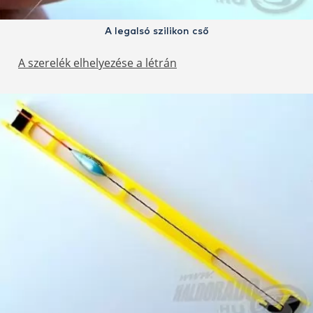
A legalsó szilikon cső
A szerelék elhelyezése a létrán