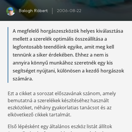
Balogh Róbert
2006-08-22
A megfelelő horgászeszközök helyes kiválasztása
mellett a szerelék optimális összeállítása a
legfontosabb teendőink egyike, amit meg kell
tennünk a siker érdekében. Ehhez a nem is
annyira könnyű munkához szeretnék egy kis
segítséget nyújtani, különösen a kezdő horgászok
számára.
Ezt a cikket a sorozat előszavának szánom, amely
bemutatná a szerelékek készítéséhez használt
eszközöket, néhány gyakorlatias tanácsot és az
elkövetkező cikkek tartalmát.
Első lépésként egy általános eszköz listát állítok