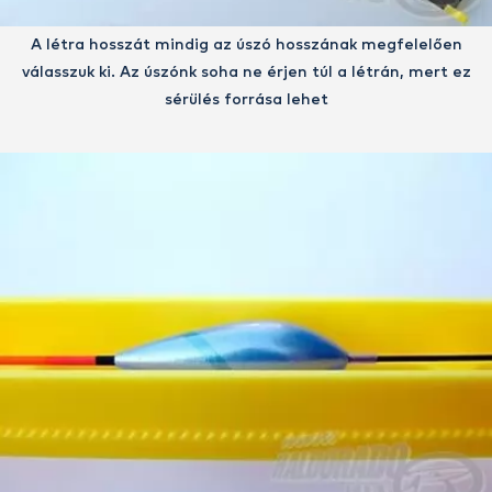
A létra hosszát mindig az úszó hosszának megfelelően
válasszuk ki. Az úszónk soha ne érjen túl a létrán, mert ez
sérülés forrása lehet