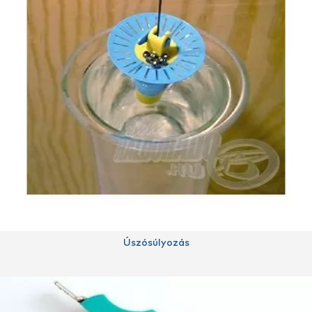
Úszósúlyozás