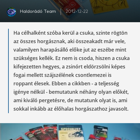
Haldorádó Team
2012-12-22
Ha célhalként szóba kerül a csuka, szinte rögtön
az összes horgásznak, aki összeakadt már vele,
valamilyen harapásálló előke jut az eszébe mint
szükséges kellék. Ez nem is csoda, hiszen a csuka
kifejezetten hegyes, a zsinórt eldörzsölni képes
fogai mellett szájszélének csontlemezei is
roppant élesek. Ebben a cikkben - a teljesség
igénye nélkül - bemutatunk néhány olyan előkét,
ami kiváló pergetésre, de mutatunk olyat is, ami
sokkal inkább az élőhalas horgászathoz javasolt.