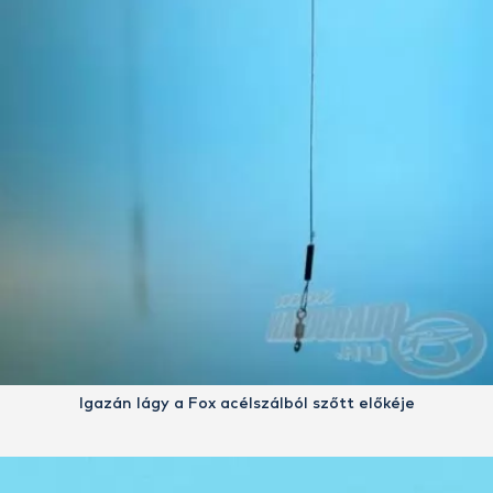
Igazán lágy a Fox acélszálból szőtt előkéje