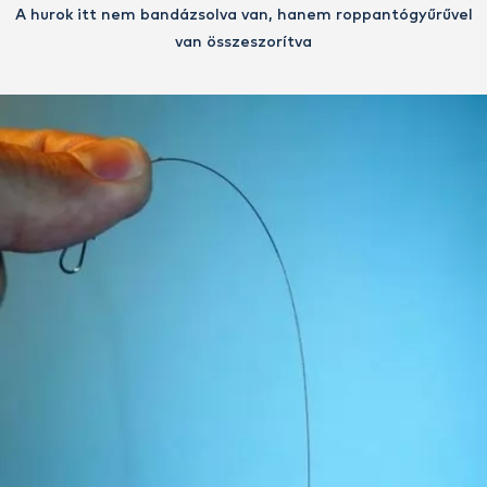
A hurok itt nem bandázsolva van, hanem roppantógyűrűvel
van összeszorítva