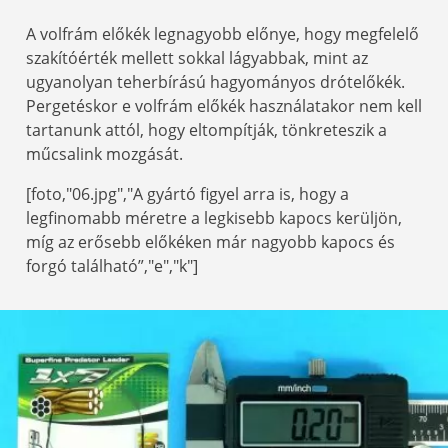
A volfrám előkék legnagyobb előnye, hogy megfelelő
szakítóérték mellett sokkal lágyabbak, mint az
ugyanolyan teherbírású hagyományos drótelőkék.
Pergetéskor e volfrám előkék használatakor nem kell
tartanunk attól, hogy eltompítják, tönkreteszik a
műcsalink mozgását.
[foto,"06.jpg","A gyártó figyel arra is, hogy a
legfinomabb méretre a legkisebb kapocs kerüljön,
míg az erősebb előkéken már nagyobb kapocs és
forgó található”,"e","k"]