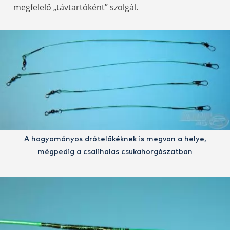
megfelelő „távtartóként” szolgál.
A hagyományos drótelőkéknek is megvan a helye,
mégpedig a csalihalas csukahorgászatban