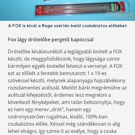
A FOX is kínál a Rage szérián belül csukabiztos előkéket
Fox lágy drótelőke pergető kapoccsal
Drótelőke kínálatunkból a leglágyabb kivitelt a FOX
készíti, de meggyőződésünk, hogy lágysága szinte
bármilyen egyéb kivitellel felveszi a versenyt. A FOX
ezt az előkét a fentebb bemutatott 1 x 19-es
szövéssel készíti, melynek alapanyaga hajszálvékony
rozsdamentes acélszál. Mielőtt bárki megrémülne az
acélszál kifejezéstől, érdemes lesz megnézni a
következő fényképeket, ami talán bebizonyítja, hogy
ez nem egy merev „drót”, hanem egy
sodronyszerűen rugalmas, kiváló, 100%-ban
csukabiztos előke. Késsel még szándékosan is alig
lehet elvágni, így szinte 0 az esélye, hogy a csuka