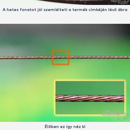
A hetes fonatot jól szemlélteti a termék címkéjén lévő ábra
Élőben ez így néz ki