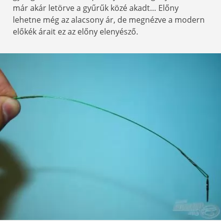
már akár letörve a gyűrűk közé akadt… Előny
lehetne még az alacsony ár, de megnézve a modern
előkék árait ez az előny elenyésző.