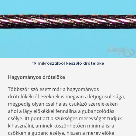
19 mikroszálból készülő drótelőke
Hagyományos drótelőke
Többször szó esett már a hagyományos
drótelőkékről. Ezeknek is megvan a létjogosultsága,
mégpedig olyan csalihalas csukázó szerelékeken
ahol a lágy előkékkel fennállna a gubancolódás
esélye. Itt pont azt a szükséges merevséget tudjuk
kihasználni, aminek köszönhetően minimálisra
csökken a gubanc esélye, hiszen a merev előke