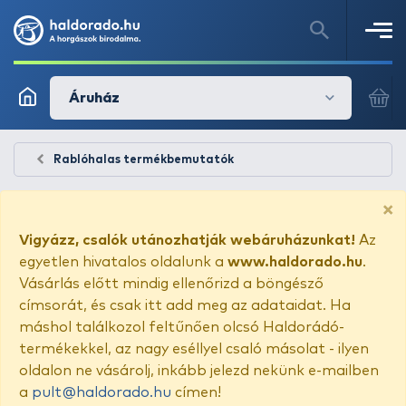
Áruház
Rablóhalas termékbemutatók
×
Vigyázz, csalók utánozhatják webáruházunkat!
Az
egyetlen hivatalos oldalunk a
www.haldorado.hu
.
Vásárlás előtt mindig ellenőrizd a böngésző
címsorát, és csak itt add meg az adataidat. Ha
máshol találkozol feltűnően olcsó Haldorádó-
termékekkel, az nagy eséllyel csaló másolat - ilyen
oldalon ne vásárolj, inkább jelezd nekünk e-mailben
a
pult@haldorado.hu
címen!