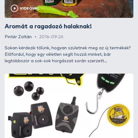
írásra kattintva kiderül!
VIDEÓVAL
Aromát a ragadozó halaknak!
Pintér Zoltán
2016-09-26
Sokan kérdezik tőlünk, hogyan születnek meg az új termékek?
Előfordul, hogy egy véletlen segít hozzá minket, bár
legtöbbször a sok-sok horgászat során szerzett
tapasztalatokat próbáljuk meg átültetni minden egyes
termékünkbe. A ma bemutatásra váró 2017-es újdonságok
szintén egy ilyen megfigyelésen alapulnak. Korábban azt
gondoltuk, hogy a békéshalas, feederbotos horgászatok
közben megfogott ragadozóhalak csupán a véletlennek
köszönhetőek, de amikor összevetettük a különböző
élményeink és tapasztalataink közti összefüggéseket,
rájöttünk arra, hogy bizonyos ízek igenis hatással vannak a
ragadozó halakra!