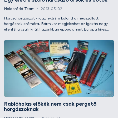
Egy életre szóló harcsázó orsók és botok
Haldorádó Team
2013-05-02
Harcsahorgászat - igazi extrém kaland a megszállott
horgászok számára. Bármikor megjelenhet az igazán nagy
ellenfél a csalinknál, hazánkban éppúgy, mint Európa híres
harcsás folyóiban, a Pótól az Ebróig! Innentől kezdve ez már
egy komoly kihívás mind a horgásznak, mind a felszerelésnek,
hogy sikerül-e legyőzni a nemes ellenfelet! Hogy a felszerelés
oldaláról ne legyen hiányosság, hadd mutassuk most be a
harcsavadászoknak a Rhino által készített Black Cat botokat,
valamint a Fin-Nor harcsázó orsókat, amelyeket már
megtalálhatnak az áruházunk kínálatában!
Rablóhalas előkék nem csak pergető
horgászoknak