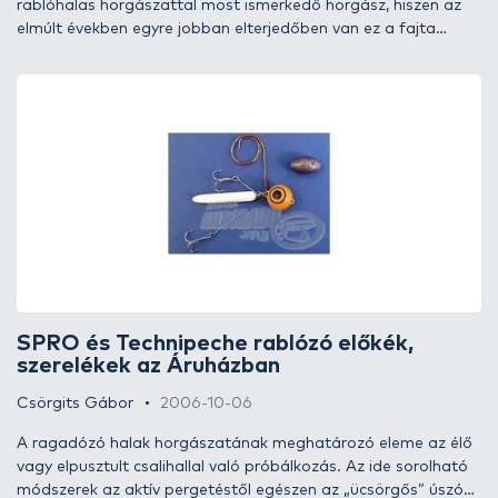
rablóhalas horgászattal most ismerkedő horgász, hiszen az
elmúlt években egyre jobban elterjedőben van ez a fajta
horgásztechnika. 4-5 évvel ezelőtt még csak mint misztikum
hangzott el ez a szókapcsolat, mára szinte a csapból is ez
folyik. Egyértelmű, hogy idő kellett hozzá, hogy ismertté
váljon, mert - valljuk be őszintén! - ha valamivel fogunk, akkor
nem akarunk váltani, ha valamiben nem bízunk, nem is
próbáljuk ki… De mi van, ha kapások ugyan vannak, mégsem
fogunk halat megszokott módszerünkkel? Na, ilyenkor
érdemes elgondolkodni az effajta „finomításon”!
SPRO és Technipeche rablózó előkék,
szerelékek az Áruházban
Csörgits Gábor
2006-10-06
A ragadózó halak horgászatának meghatározó eleme az élő
vagy elpusztult csalihallal való próbálkozás. Az ide sorolható
módszerek az aktív pergetéstől egészen az „ücsörgős” úszós