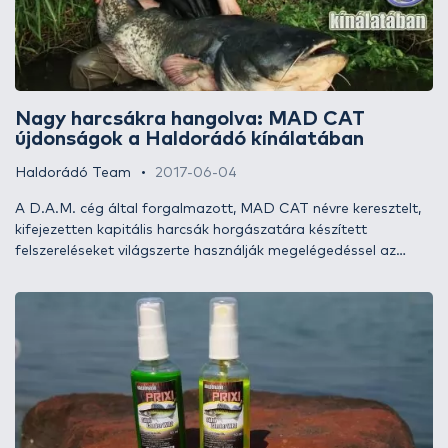
Nagy harcsákra hangolva: MAD CAT
újdonságok a Haldorádó kínálatában
Haldorádó Team
2017-06-04
A D.A.M. cég által forgalmazott, MAD CAT névre keresztelt,
kifejezetten kapitális harcsák horgászatára készített
felszereléseket világszerte használják megelégedéssel az
elszánt harcsahorgászok, és hazánkban is egyre inkább kezdik
megismerni, s megkedvelni ezeket a termékeket. Nem is csoda
ez, hiszen aki egyszer a kezébe vesz egy ízig-vérig német
precizitással készült MAD CAT terméket, majd
megtapasztalja annak erejét és hatékonyságát, az feltétlen
bizalmát veti belé a későbbiekben. Ebben az írásban olyan
újdonságokat mutatunk be, melyekről úgy gondoljuk, hogy
szintén az itthoni harcsahorgászok kedvenceivé válhatnak.
Hogy milyen kiváló eszközökkel bővítettük kínálatunkat, az