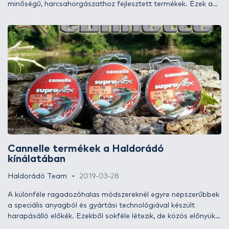
minőségű, harcsahorgászathoz fejlesztett termékek. Ezek a
horgászfelszerelések mind-mind az ismert harcsás, Carsten
Zeck nevével fémjelezve kerülnek a felhasználó közönség elé,
ami már önmagában is garancia arra, hogy amit végül a
horgász a kezébe vehet, az hosszasan tesztelt,
kompromisszumokat mellőző, megbízható eszköz. A harcsa
horgászatában talán ez a legfontosabb jelző, legyen szó egy
egyszerű forgóról vagy épp magáról a botról! A kapitális
harcsa bizony az az ellenfél, amely garantáltan megmutatja a
felszerelésünk gyenge pontját – már ha van –, s rosszabb
esetben ki is használja azt. Innentől kezdve ez már egy komoly
kihívás mind a horgásznak, mind a felszerelésnek, ezért nem
mindegy, milyen felszereléssel vágunk neki a kalandnak,
melynek végén életünk hala várhat!
Cannelle termékek a Haldorádó
kínálatában
Haldorádó Team
2019-03-28
A különféle ragadozóhalas módszereknél egyre népszerűbbek
a speciális anyagból és gyártási technológiával készült
harapásálló előkék. Ezekből sokféle létezik, de közös előnyük,
hogy lágyabbak, mint a hagyományos drótelőkék, illetve mi