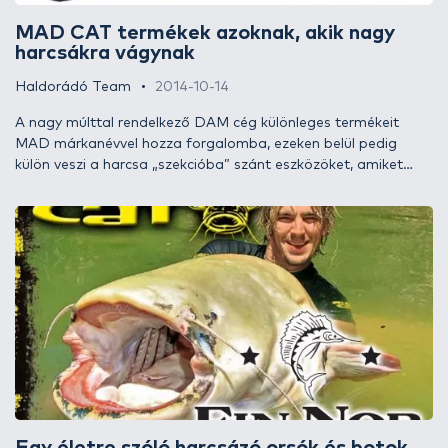
MAD CAT termékek azoknak, akik nagy
harcsákra vágynak
Haldorádó Team
2014-10-14
A nagy múlttal rendelkező DAM cég különleges termékeit
MAD márkanévvel hozza forgalomba, ezeken belül pedig
külön veszi a harcsa „szekcióba” szánt eszközöket, amiket
MAD CAT logóval illet. Amire ez a logó rákerül, az a termék
garantáltan helytáll a legnagyobb harcsákkal való küzdelem
során is. Hogy milyen termékek kerültek fel áruházi
kínálatunkba, az az írásból kiderül.