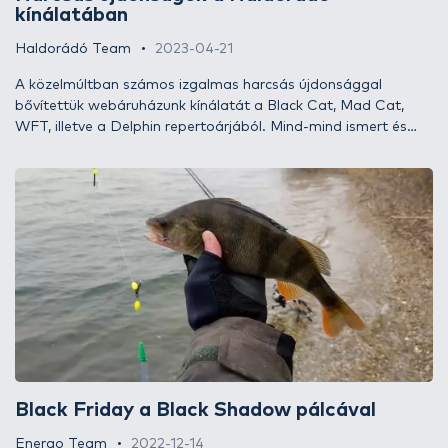
kínálatában
Haldorádó Team
2023-04-21
A közelmúltban számos izgalmas harcsás újdonsággal
bővítettük webáruházunk kínálatát a Black Cat, Mad Cat,
WFT, illetve a Delphin repertoárjából. Mind-mind ismert és
közkedvelt márka, mely jól cseng a céltudatos
harcsahorgászok körében, ami nem véletlen, hiszen igazán jó
minőségű felszereléseket, kiegészítőket kínálnak megfizethető
áron. Lássuk ezeket!
Black Friday a Black Shadow pálcával
Energo Team
2022-12-14