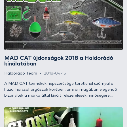
takarmányhalon. Sok horgász próbálkozik a nyár derekától
elcsípni egy-egy szép példányt, s bár láthatóan nem ez a faj a
fő profiljuk (ehhez a körhöz tartozom én is), mégis igyekeznek
a nem túl drága, de persze nem is túl silány felszerelésükkel
nekivágni annak a kalandnak, amelynek senki nem mondja
meg előre a forgatókönyvét. Happy end vagy kudarc? Bizony,
korántsem mindegy…
MAD CAT újdonságok 2018 a Haldorádó
kínálatában
Haldorádó Team
2018-04-15
A MAD CAT termékek népszerűsége töretlenül szárnyal a
hazai harcsahorgászok körében, ami önmagában elegendő
bizonyíték a márka által kínált felszerelések minőségére,
életrevalóságára! Örömmel jelentjük a harcsahorgászat
szerelmeseinek, hogy újabb izgalmas újdonságukkal
bővítettük kínálatunkat, tekintsétek meg, mivel készültünk a
2018-as szezonindításra!