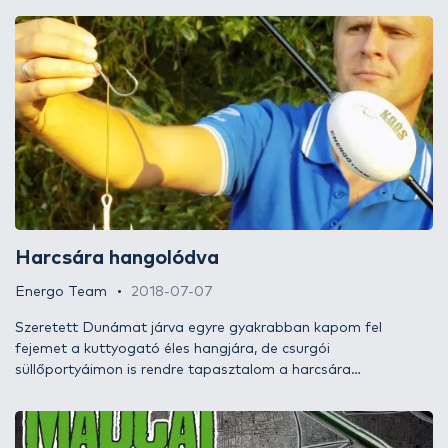
magunk készíthetjük el belőlük az előkéinket tetszőleges
hosszban. Remek lehetőségeket kínálnak ezáltal mind a
pergető, mind az úszós és fenekező rablóhalas technikákhoz.
A Cannelle kínálatában számos minőségi típus között
válogathatnak a horgászok, illetve örömmel mutatjuk be
ezeket immár webáruházunkban is!
Harcsára hangolódva
Energo Team
2018-07-07
Szeretett Dunámat járva egyre gyakrabban kapom fel
fejemet a kuttyogató éles hangjára, de csurgói
süllőportyáimon is rendre tapasztalom a harcsára
próbálkozók töretlen lelkesedését. Szerencsére nemcsak
horgászból, de harcsából is egyre több van felénk, melyek
évről évre könnyedén gyarapítják súlyukat a bőséges