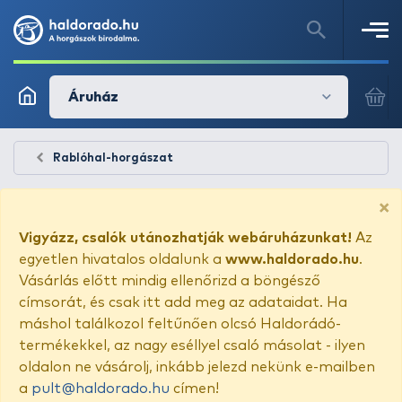
Áruház
Rablóhal-horgászat
×
Vigyázz, csalók utánozhatják webáruházunkat!
Az
egyetlen hivatalos oldalunk a
www.haldorado.hu
.
Vásárlás előtt mindig ellenőrizd a böngésző
címsorát, és csak itt add meg az adataidat. Ha
máshol találkozol feltűnően olcsó Haldorádó-
termékekkel, az nagy eséllyel csaló másolat - ilyen
oldalon ne vásárolj, inkább jelezd nekünk e-mailben
a
pult@haldorado.hu
címen!