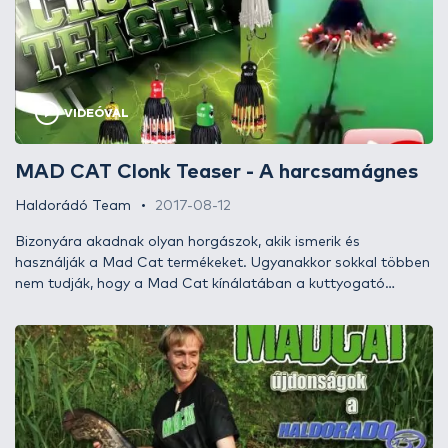
VIDEÓVAL
MAD CAT Clonk Teaser - A harcsamágnes
Haldorádó Team
2017-08-12
Bizonyára akadnak olyan horgászok, akik ismerik és
használják a Mad Cat termékeket. Ugyanakkor sokkal többen
nem tudják, hogy a Mad Cat kínálatában a kuttyogató
harcsázáshoz használatos, itthon jószerivel ismeretlen,
külföldön azonban rendkívül eredményesen alkalmazott
felszereléseket találunk. Ebben az írásban egy olyan műcsalit
mutatunk be, mely első használat után a harcsahorgászok
kedvence lehet! Ismerd meg közelebbről a Clonk Teasert!