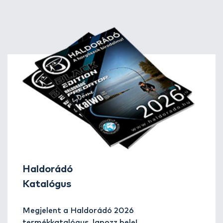
vagy fenekező horgászatig terjednek - bennük az
mindenképpen közös, hogy a csali hatásos felkínálását és a
hal (akár csuka) megfogását is biztosító előke- és
horogrendszernek kell lennie a szerelék végén. Az Áruház
bővülő kínálatából most ezeket a kiegészítőket mutatjuk be.
Haldorádó
Katalógus
Megjelent a Haldorádó 2026
termékkatalógus, lapozz bele!