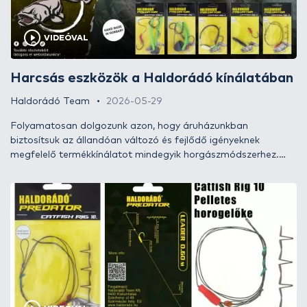
VIDEÓVAL
Harcsás eszközök a Haldorádó kínálatában
Haldorádó Team
2026-05-29
Folyamatosan dolgozunk azon, hogy áruházunkban
biztosítsuk az állandóan változó és fejlődő igényeknek
megfelelő termékkínálatot mindegyik horgászmódszerhez.
2024-től a Haldorádó paletta lehetőségei már nemcsak a
rezgőspicces, úszós vagy épp a bojlis nagyponty-horgászatot
fedik le, hanem a különféle ragadozóhalas technikákat is. E
fejlesztésünk keretein belül büszkén mutatjuk most be a
Haldorádó Predator Catfish Rig termékcsaládot!