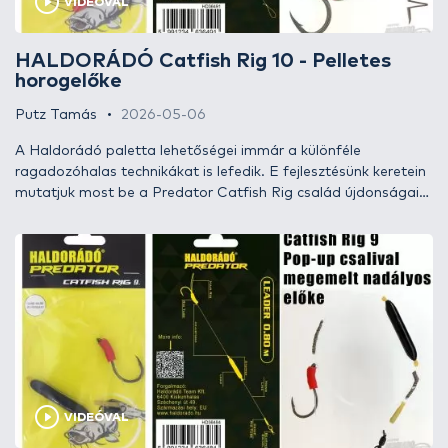
VIDEÓVAL
HALDORÁDÓ Catfish Rig 10 - Pelletes
horogelőke
Putz Tamás
2026-05-06
A Haldorádó paletta lehetőségei immár a különféle
ragadozóhalas technikákat is lefedik. E fejlesztésünk keretein
mutatjuk most be a Predator Catfish Rig család újdonságait,
melyek a legjobb minőségű, számunkra már bizonyított és
bevált komponensekből készülnek, amelyeket mi is
eredményesen használunk, illetve ami a legfontosabb, jó
szívvel ajánlunk! Íme, a Catfish Rig 10 – Pelletes horogelőke!
VIDEÓVAL