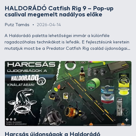
HALDORÁDÓ Catfish Rig 9 – Pop-up
csalival megemelt nadályos előke
Putz Tamás
2026-04-14
A Haldorádó paletta lehetőségei immár a különféle
ragadozóhalas technikákat is lefedik. E fejlesztésünk keretein
mutatjuk most be a Predator Catfish Rig család újdonságait,
melyek a legjobb minőségű, számunkra már bizonyított és
bevált komponensekből készülnek, amelyeket mi is
eredményesen használunk, illetve ami a legfontosabb, jó
szívvel ajánlunk! Íme, a Catfish Rig 9 – Pop-up csalival
megemelt nadályos előke!
Harcsás újdonságok a Haldorádó