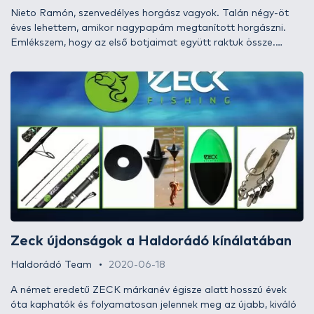
Nieto Ramón, szenvedélyes horgász vagyok. Talán négy-öt
éves lehettem, amikor nagypapám megtanított horgászni.
Emlékszem, hogy az első botjaimat együtt raktuk össze.
Nádat szedtünk bottestnek, majd borosdugót faragtunk
úszótestnek. Sosem felejtem el, ahogy izgatottan néztem a
vizet órákon keresztül, és teljesen elvarázsolt a halfogás
rituáléja.
Zeck újdonságok a Haldorádó kínálatában
Haldorádó Team
2020-06-18
A német eredetű ZECK márkanév égisze alatt hosszú évek
óta kaphatók és folyamatosan jelennek meg az újabb, kiváló