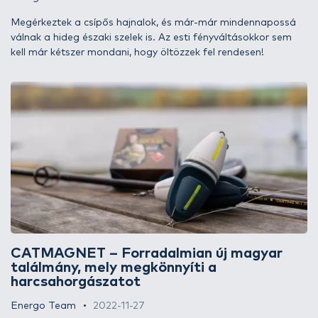
Megérkeztek a csípős hajnalok, és már-már mindennapossá
válnak a hideg északi szelek is. Az esti fényváltásokkor sem
kell már kétszer mondani, hogy öltözzek fel rendesen!
CATMAGNET – Forradalmian új magyar
találmány, mely megkönnyíti a
harcsahorgászatot
Energo Team
2022-11-27