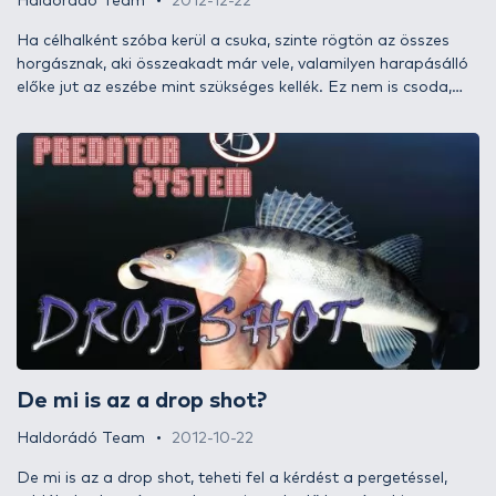
Haldorádó Team
2012-12-22
Ha célhalként szóba kerül a csuka, szinte rögtön az összes
horgásznak, aki összeakadt már vele, valamilyen harapásálló
előke jut az eszébe mint szükséges kellék. Ez nem is csoda,
hiszen a csuka kifejezetten hegyes, a zsinórt eldörzsölni képes
fogai mellett szájszélének csontlemezei is roppant élesek.
Ebben a cikkben - a teljesség igénye nélkül - bemutatunk
néhány olyan előkét, ami kiváló pergetésre, de mutatunk olyat
is, ami sokkal inkább az élőhalas horgászathoz javasolt.
De mi is az a drop shot?
Haldorádó Team
2012-10-22
De mi is az a drop shot, teheti fel a kérdést a pergetéssel,