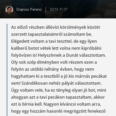
Dajnics Ferenc
2013-11-17
Az előző részben állóvízi körülmények között
szerzett tapasztalataimról számoltam be.
Elégedett voltam a tavi teszttel, de egy ilyen
kaliberű botot vétek lett volna nem kipróbálni
folyóvízen is! Helyszínnek a Dunát választottam.
Oly sok szép élményben volt részem ezen a
folyón az utóbbi néhány évben, hogy nem
hagyhattam ki a tesztből a jó kis márnás pecákat
sem! Szándékosan nehéz pályát választottam.
Úgy voltam vele, ha ez tényleg olyan jó bot, mint
ahogyan azt a tavi pecákon tapasztaltam, akkor
ezt is bírnia kell. Nagyon kíváncsi voltam arra,
hogy egy hozzám hasonló megrögzött fenekező