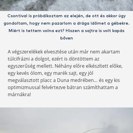
Csontival is próbálkoztam az elején, de ott és akkor úgy
gondoltam, hogy nem pazarlom a drága időmet a gébekre.
Miért is tettem volna ezt? Hiszen a sajtra is volt kapás
bőven
A végszerelékek elvesztése után már nem akartam
túlcifrázni a dolgot, ezért is döntöttem az
egyszerűség mellett. Néhány előre elkészített előke,
egy kevés ólom, egy marék sajt, egy jól
megválasztott placc a Duna medrében… és egy kis
optimizmussal felvértezve bátran számíthattam a
márnákra!