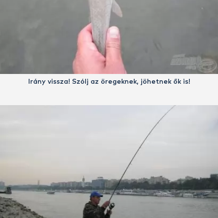
Irány vissza! Szólj az öregeknek, jöhetnek ők is!