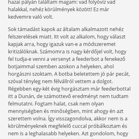
hazai pályán találtam magam: vad folyóvíz vad
halakkal, nehéz körülmények között! Ez már
kedvemre való volt.
Sok támadást kapok az általam alkalmazott nehéz
felszerelések miatt. Itt volt az alkalom, hogy választ
kapjak arra, hogy igazuk van-e a módszeremet
kritizálóknak. Számomra is nagy kérdőjel volt, hogy
fel tudja-e venni a versenyt a feederbot a fenekező
botjaimmal szemben azokon a helyeken, ahol
horgászni szoktam. A botba beletettem jó pár pecát,
szóval tényleg nem félvállról vettem a dolgot.
Régebben egy-két évig horgásztam már feederbottal
itt a Dunán, de számottevő eredményt nem tudtam
felmutatni. Fogtam halat, csak nem olyan
mennyiségben és minőségben, mint ahogy én azt
szerettem volna. Így visszagondolva, akkor nem is a
körülményeknek megfelelő cuccal próbálkoztam és
nem is a leghalasabb helyeken. Azt gondolom, hogy