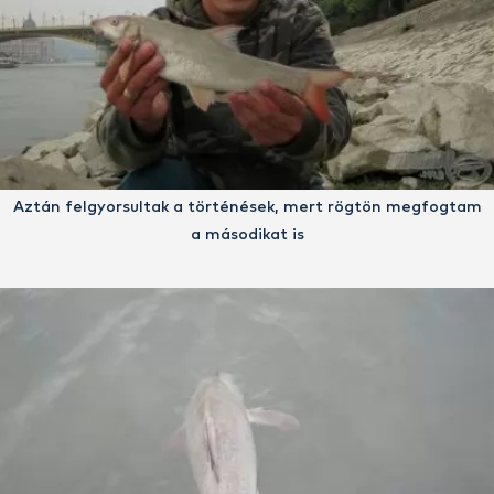
Aztán felgyorsultak a történések, mert rögtön megfogtam
a másodikat is