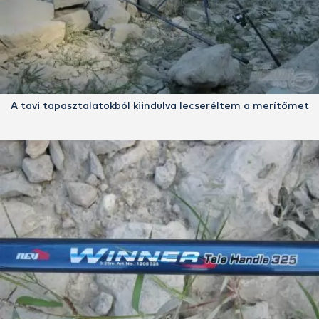
A tavi tapasztalatokból kiindulva lecseréltem a merítőmet