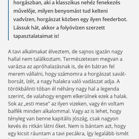
horgászban, aki a klasszikus nehéz fenekezés
művelője, milyen benyomást tud kelteni
vadvízen, horgászat közben egy ilyen feederbot.
Lássuk hát, akkor a folyóvízen szerzett
tapasztalataimat is!
A tavi alkalmakat élveztem, de sajnos igazán nagy
hallal nem találkoztam. Természetesen megvan a
varázsa az apróhalazásnak is, de én bátran fel
merem vállalni, hogy számomra a horgászat savát-
borsát, ízét, a nagy halakra való vadászat adja. A
törökbálinti tóban él néhány nagy hal a legenda
szerint, de valahogy engem elkerülnek ezek a halak.
Sok az „esti mese” az ilyen vizeken, vagy én voltam
balfék minden alkalommal. Vagy az is lehet, hogy
tényleg van benne kapitális jószág, csak nagyon
kevés és ritkán látni őket. Nem is bántam azt, hogy
egy kicsit ráuntam a tavi pecákra, így legalább ismét