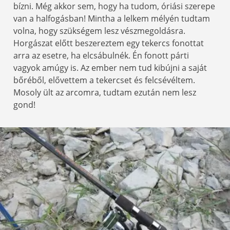
bízni. Még akkor sem, hogy ha tudom, óriási szerepe
van a halfogásban! Mintha a lelkem mélyén tudtam
volna, hogy szükségem lesz vészmegoldásra.
Horgászat előtt beszereztem egy tekercs fonottat
arra az esetre, ha elcsábulnék. Én fonott párti
vagyok amúgy is. Az ember nem tud kibújni a saját
bőréből, elővettem a tekercset és felcsévéltem.
Mosoly ült az arcomra, tudtam ezután nem lesz
gond!