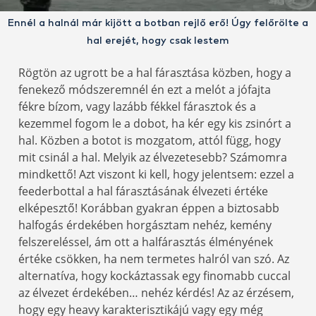
Ennél a halnál már kijött a botban rejlő erő! Úgy felőrölte a
hal erejét, hogy csak lestem
Rögtön az ugrott be a hal fárasztása közben, hogy a
fenekező módszeremnél én ezt a melót a jófajta
fékre bízom, vagy lazább fékkel fárasztok és a
kezemmel fogom le a dobot, ha kér egy kis zsinórt a
hal. Közben a botot is mozgatom, attól függ, hogy
mit csinál a hal. Melyik az élvezetesebb? Számomra
mindkettő! Azt viszont ki kell, hogy jelentsem: ezzel a
feederbottal a hal fárasztásának élvezeti értéke
elképesztő! Korábban gyakran éppen a biztosabb
halfogás érdekében horgásztam nehéz, kemény
felszereléssel, ám ott a halfárasztás élményének
értéke csökken, ha nem termetes halról van szó. Az
alternatíva, hogy kockáztassak egy finomabb cuccal
az élvezet érdekében… nehéz kérdés! Az az érzésem,
hogy egy heavy karakterisztikájú vagy egy még