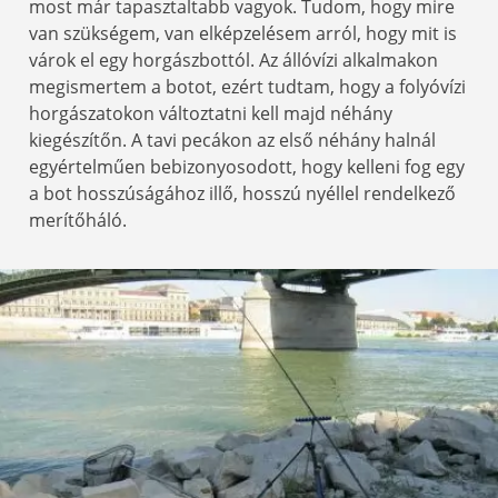
most már tapasztaltabb vagyok. Tudom, hogy mire
van szükségem, van elképzelésem arról, hogy mit is
várok el egy horgászbottól. Az állóvízi alkalmakon
megismertem a botot, ezért tudtam, hogy a folyóvízi
horgászatokon változtatni kell majd néhány
kiegészítőn. A tavi pecákon az első néhány halnál
egyértelműen bebizonyosodott, hogy kelleni fog egy
a bot hosszúságához illő, hosszú nyéllel rendelkező
merítőháló.