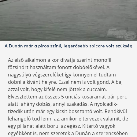
A Dunán már a piros színű, legerősebb spiccre volt szükség
Az első alkalmon a kor divatja szerint monofil
főzsinórt használtam fonott dobóelőkével. A
nagysúlyú végszereléket így könnyen el tudtam
dobni a kívánt helyre. Ezzel nem is volt gond. A baj
azzal volt, hogy kifelé nem jöttek a cuccaim.
Elvesztettem az összes 5 unciás kosaramat pár perc
alatt: ahány dobás, annyi szakadás. A nyolcadik-
tizedik után már egy kicsit bosszantó volt. Rendkívül
lehangoló tud lenni az, amikor eltervezek valamit, de
egy pillanat alatt borul az egész. Kitartó vagyok
egyébként is, nem szeretek a Dunán a szerencsében