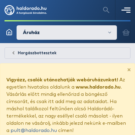
Áruház
Horgászbottesztek
×
Vigyázz, csalók utánozhatják webáruházunkat!
Az
egyetlen hivatalos oldalunk a
www.haldorado.hu
.
Vásárlás előtt mindig ellenőrizd a böngésző
címsorát, és csak itt add meg az adataidat. Ha
máshol találkozol feltűnően olcsó Haldorádó-
termékekkel, az nagy eséllyel csaló másolat - ilyen
oldalon ne vásárolj, inkább jelezd nekünk e-mailben
a
pult@haldorado.hu
címen!