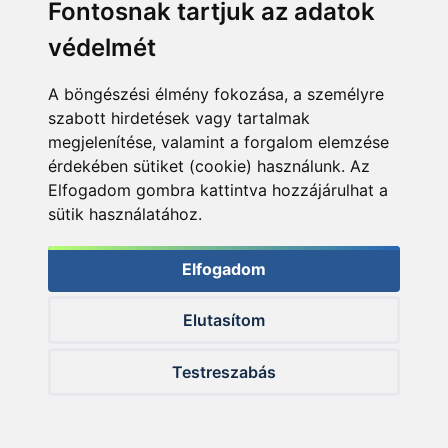
Fontosnak tartjuk az adatok
jászkeszeg. Az első órában nem történt semmi.
védelmét
Aztán a semmiből egy kapás… bevágok, fárasztok,
szákolok… és nem hiszek a szememnek!
A böngészési élmény fokozása, a személyre
szabott hirdetések vagy tartalmak
megjelenítése, valamint a forgalom elemzése
érdekében sütiket (cookie) használunk. Az
Elfogadom gombra kattintva hozzájárulhat a
sütik használatához.
Elfogadom
Elutasítom
Testreszabás