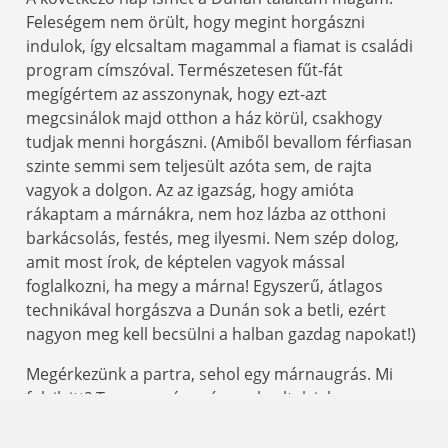
Feleségem nem örült, hogy megint horgászni
indulok, így elcsaltam magammal a fiamat is családi
program címszóval. Természetesen fűt-fát
megígértem az asszonynak, hogy ezt-azt
megcsinálok majd otthon a ház körül, csakhogy
tudjak menni horgászni. (Amiből bevallom férfiasan
szinte semmi sem teljesült azóta sem, de rajta
vagyok a dolgon. Az az igazság, hogy amióta
rákaptam a márnákra, nem hoz lázba az otthoni
barkácsolás, festés, meg ilyesmi. Nem szép dolog,
amit most írok, de képtelen vagyok mással
foglalkozni, ha megy a márna! Egyszerű, átlagos
technikával horgászva a Dunán sok a betli, ezért
nagyon meg kell becsülni a halban gazdag napokat!)
Megérkezünk a partra, sehol egy márnaugrás. Mi
folyik itt? Tegnap szép számmal voltak jelen a
márnák, ma meg még egy ugrás sincs. Mindössze
annyi történt, hogy a partközelben locsogott a