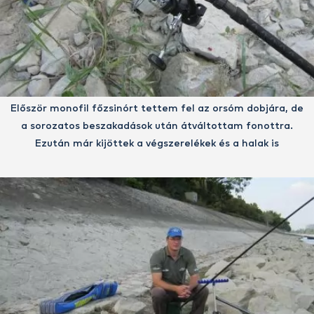
Először monofil főzsinórt tettem fel az orsóm dobjára, de
a sorozatos beszakadások után átváltottam fonottra.
Ezután már kijöttek a végszerelékek és a halak is