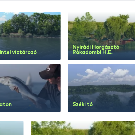
 óráig érvényes.Kettő db horgászbottal, botonként maxi
megkezdésétől számított 24 órán át érvényes.Kettő db h
apijegy: 1.500 Ft 06-20 óráig érvényes.Egy db horgászb
Ft 06-20 óráig érvényes.Egy db úszós horgászbottalGyer
gy:1.500Ft 06-20 óráig érvényes. Kettő db horgászbotta
Március 01 - től, október 31 - ig 0-24-ig, lehet horgászni.
zabályok
gható, ami a békés halak kategóriájába tartozik. Keszegf