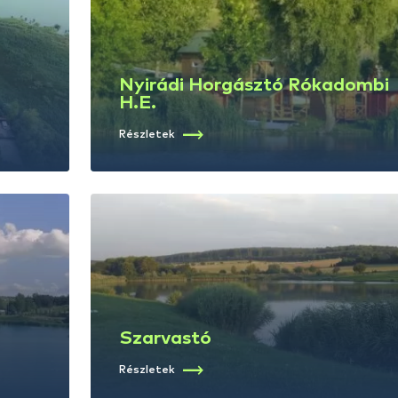
Szálláshelyek
1
Nyi
Lőrintei víztározó
Ró