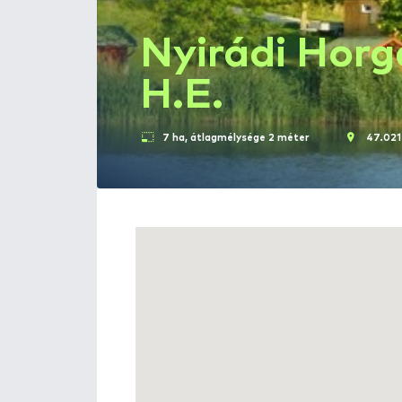
Nyirádi 
H.E.
7 ha, átlagmélysége 2 méter