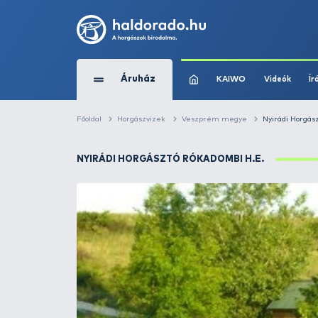
Áruház
KAIWO
Főoldal
Horgászvizek
Veszprém megye
NYIRÁDI HORGÁSZTÓ RÓKADOMBI H.