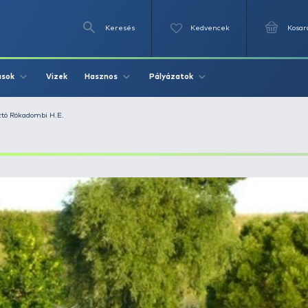
Keresés
Videók
Vizek
Írások
Hasznos
Pályázat
Nyirádi Horgásztó Rókadombi H.E.
E.