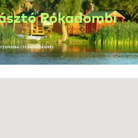
Horgásztó Róka
47.021721690584 - 17.445602416992