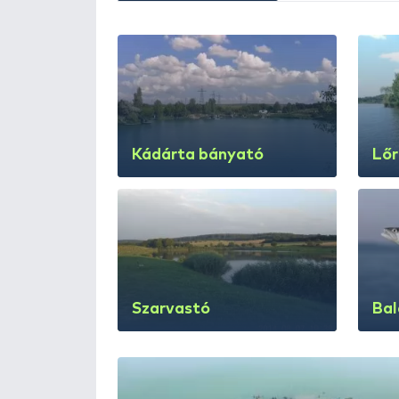
Napijegy árak
Felnőtt nappali: 3.000 Ft 06-20
napijegy: 3.500 Ft a horgászat 
maximum 2 db horoggalIfjúsági n
horoggalGyermek napijegy: 300 
mellett horgászhat.Sport napije
hal nem vihető el.Horgászidőszak: 
Helyi kiemelt horgászati s
Naponta legfeljebb 1db tokhal fo
fogható.