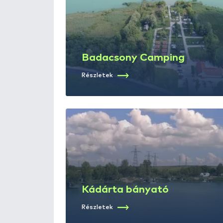
Horgászvizek
6
Kádárta bányató