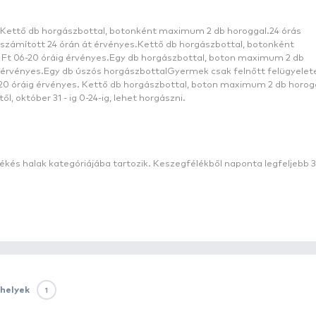
ől
szinte minden oldalról erdő veszi körül. A régészeti lelőhe
ülés, illetve annak közvetlen környéke, ősidők óta lakott
 horgász szíveket megdobogtatja, a Róka-domb völgyében 
s hangulat várja nem csak helyi, hanem a vendéghorgászok
z keresi fel a tavat, 2008-ban például, több mint 3000 
smertségének és halbőségének köszönhetően jelentősen n
falutól 2 kilométerre található. Nyirád Veszprém megye 
z Agár-tető északnyugati nyúlványainak tövében, a Kis-Ba
ég. Ajka - Tapolca - Devecser - Sümeg városok által határ
 15 kilométer távolságra.