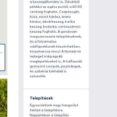
A tóban m
otthon ér
számban é
fogni pont
csukát, sül
finomabb 
horgászók
bőven, me
mellett b
a keszegá
például az
centisig 
küsz, ezüs
kárász, dé
keszeg, b
keszeg fo
megszerve
és a foly
odafigyel