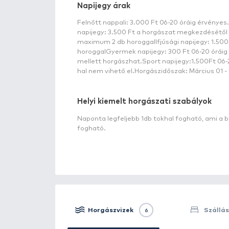
Általános információ a vízr
A nagy kiterjedésű községhatárt, 
emlékek bizonyítják, hogy a telep
folyik a Kígyós-patak, és ami a
található. A tó partján családia
mellett nagyon sok vendéghorgás
vízen. Azóta ez a szám, a tó i
Megközelítés
Nyirádtól Devecser irányában, a 
délnyugati lábánál található. A
lankás területen települt a közs
fekszik, mind a négy várostól kb.