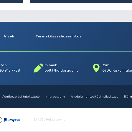
Balaton
Szé
Nyirádi Horg
ng
H.E.
Részletek