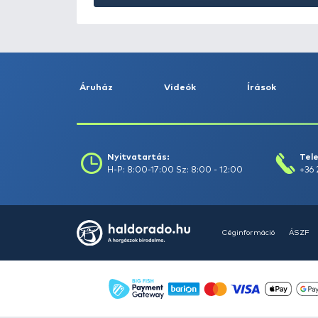
Szarvastó
Badacsony Campi
Részletek