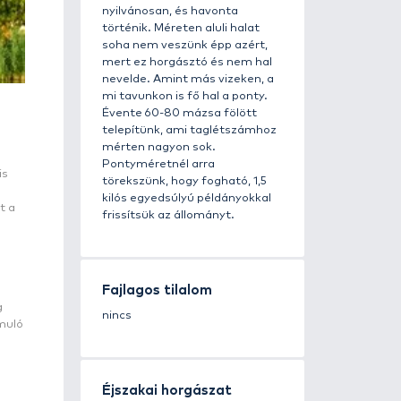
törpeharcs
Útvonal...
rejteget 
meglepeté
gyönyörű 
és szibéria
színesítik.
Telepíté
Egyesület
fektet a t
Napjainkba
nyilvános
történik. 
soha nem 
mert ez h
nevelde. 