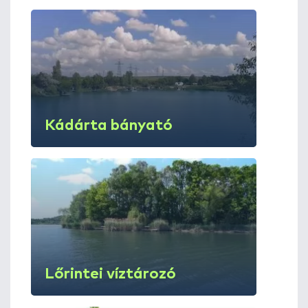
Kádárta bányató
Lőrintei víztározó