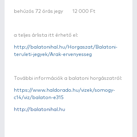
behúzós 72 órás jegy
12 000 Ft
a teljes árlista itt érhető el:
http://balatonihal.hu/Horgaszat/Balatoni-
teruleti-jegyek/Arak-ervenyesseg
További információk a balatoni horgászatról:
https://www.haldorado.hu/vizek/somogy-
c14/viz/balaton-e315
http://balatonihal.hu