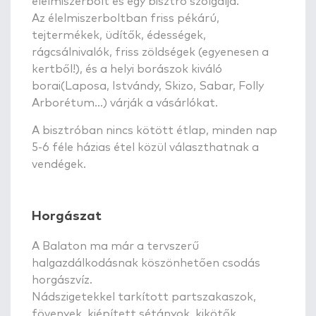
élelmiszerbolt és egy bisztro szolgálja.
Az élelmiszerboltban friss pékárú,
tejtermékek, üdítők, édességek,
rágcsálnivalók, friss zöldségek (egyenesen a
kertből!), és a helyi borászok kiváló
borai(Laposa, Istvándy, Skizo, Sabar, Folly
Arborétum...) várják a vásárlókat.
A bisztróban nincs kötött étlap, minden nap
5-6 féle házias étel közül választhatnak a
vendégek.
Horgászat
A Balaton ma már a tervszerű
halgazdálkodásnak köszönhetően csodás
horgászvíz.
Nádszigetekkel tarkított partszakaszok,
fövenyek, kiépített sétányok, kikötők