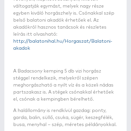
váltogatják egymást, melyek nagy része
egyben kiváló horgászhely is. Csónakkal szép
belső balatoni akadók érhetőek el. Az
akadókról hasznos tanácsok és részletes
leírás itt olvasható:
http://balatonihal.hu/Horgaszat/Balatoni-
akadok
A Badacsony kemping 5 db vizi horgász
stéggel rendelkezik, melyekről szépen
meghorgászható a nyilt víz és a közeli nádas
partszakasz is. A stégek csónakkal érhetőek
el, csónak a kempingben bérelhető.
A halállomány is rendkívül gazdag: ponty,
garda, balin, süllő, csuka, sügér, keszegfélék,
busa, menyhal – szép, méretes példányokkal.