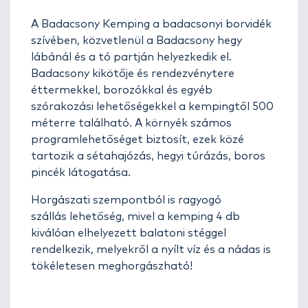
A Badacsony Kemping a badacsonyi borvidék
szívében, közvetlenül a Badacsony hegy
lábánál és a tó partján helyezkedik el.
Badacsony kikötője és rendezvénytere
éttermekkel, borozókkal és egyéb
szórakozási lehetőségekkel a kempingtől 500
méterre található. A környék számos
programlehetőséget biztosít, ezek közé
tartozik a sétahajózás, hegyi túrázás, boros
pincék látogatása.
Horgászati szempontból is ragyogó
szállás lehetőség, mivel a kemping 4 db
kiválóan elhelyezett balatoni stéggel
rendelkezik, melyekről a nyílt víz és a nádas is
tökéletesen meghorgászható!