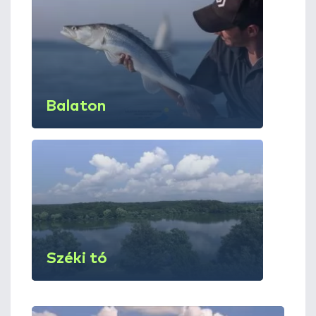
Balaton
Széki tó