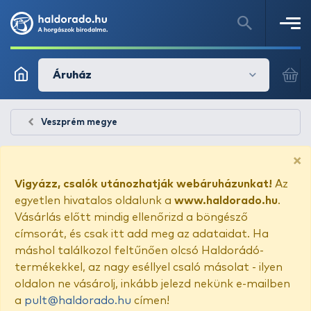
Áruház
Veszprém megye
×
Vigyázz, csalók utánozhatják webáruházunkat!
Az
egyetlen hivatalos oldalunk a
www.haldorado.hu
.
Vásárlás előtt mindig ellenőrizd a böngésző
címsorát, és csak itt add meg az adataidat. Ha
máshol találkozol feltűnően olcsó Haldorádó-
termékekkel, az nagy eséllyel csaló másolat - ilyen
oldalon ne vásárolj, inkább jelezd nekünk e-mailben
a
pult@haldorado.hu
címen!