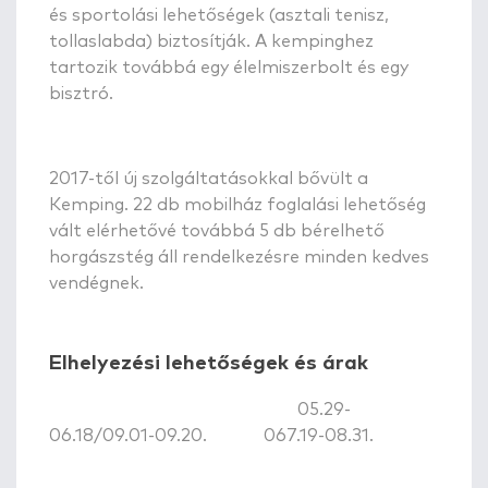
és sportolási lehetőségek (asztali tenisz,
tollaslabda) biztosítják. A kempinghez
tartozik továbbá egy élelmiszerbolt és egy
bisztró.
2017-től új szolgáltatásokkal bővült a
Kemping. 22 db mobilház foglalási lehetőség
vált elérhetővé továbbá 5 db bérelhető
horgászstég áll rendelkezésre minden kedves
vendégnek.
Elhelyezési lehetőségek és árak
05.29-
06.18/09.01-09.20. 067.19-08.31.