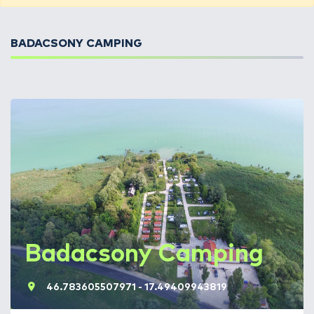
BADACSONY CAMPING
Badacsony Camping
46.783605507971 - 17.49409943819