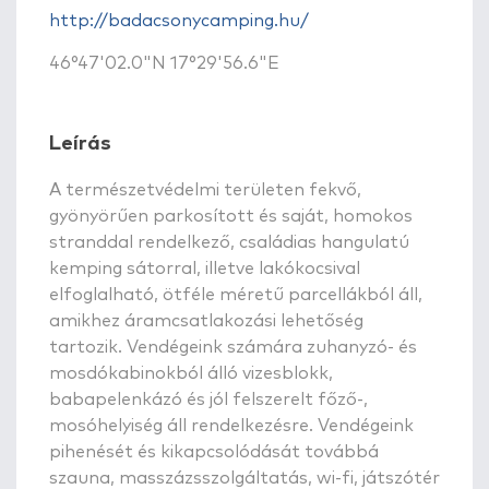
http://badacsonycamping.hu/
46°47'02.0"N 17°29'56.6"E
Leírás
A természetvédelmi területen fekvő,
gyönyörűen parkosított és saját, homokos
stranddal rendelkező, családias hangulatú
kemping sátorral, illetve lakókocsival
elfoglalható, ötféle méretű parcellákból áll,
amikhez áramcsatlakozási lehetőség
tartozik. Vendégeink számára zuhanyzó- és
mosdókabinokból álló vizesblokk,
babapelenkázó és jól felszerelt főző-,
mosóhelyiség áll rendelkezésre. Vendégeink
pihenését és kikapcsolódását továbbá
szauna, masszázsszolgáltatás, wi-fi, játszótér