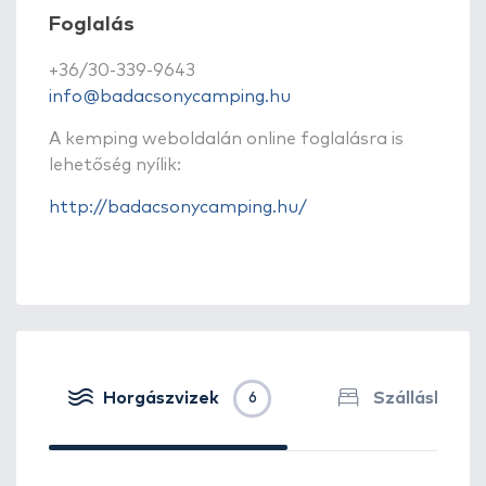
Foglalás
+36/30-339-9643
info@badacsonycamping.hu
A kemping weboldalán online foglalásra is
lehetőség nyílik:
http://badacsonycamping.hu/
Horgászvizek
Szálláshelye
6