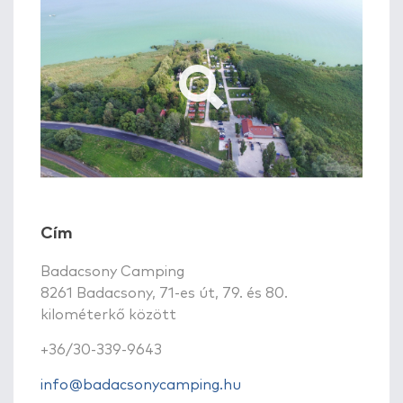
Cím
Badacsony Camping
8261 Badacsony, 71-es út, 79. és 80.
kilométerkő között
+36/30-339-9643
info@badacsonycamping.hu