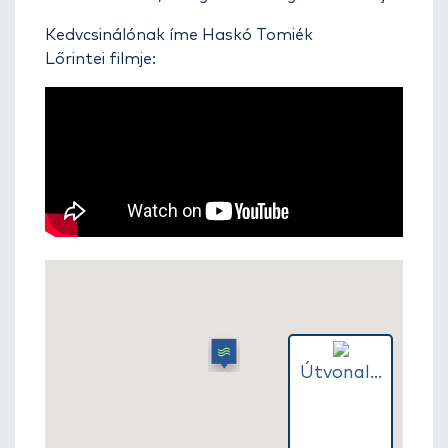
Kedvcsinálónak íme Haskó Tomiék
Lőrintei filmje:
Útvonal...