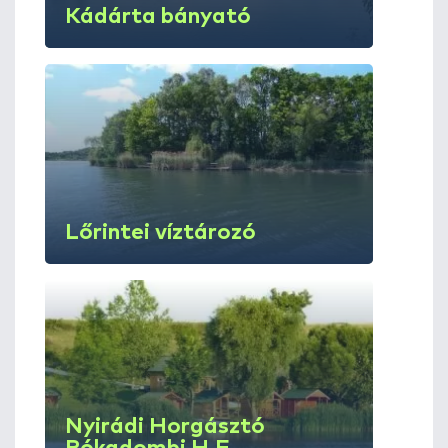
Kádárta bányató
Lőrintei víztározó
Nyirádi Horgásztó