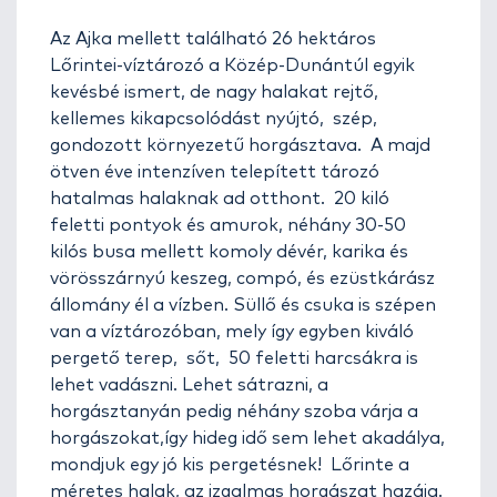
Az Ajka mellett található 26 hektáros
Lőrintei-víztározó a Közép-Dunántúl egyik
kevésbé ismert, de nagy halakat rejtő,
kellemes kikapcsolódást nyújtó, szép,
gondozott környezetű horgásztava. A majd
ötven éve intenzíven telepített tározó
hatalmas halaknak ad otthont. 20 kiló
feletti pontyok és amurok, néhány 30-50
kilós busa mellett komoly dévér, karika és
vörösszárnyú keszeg, compó, és ezüstkárász
állomány él a vízben. Süllő és csuka is szépen
van a víztározóban, mely így egyben kiváló
pergető terep, sőt, 50 feletti harcsákra is
lehet vadászni. Lehet sátrazni, a
horgásztanyán pedig néhány szoba várja a
horgászokat,így hideg idő sem lehet akadálya,
mondjuk egy jó kis pergetésnek! Lőrinte a
méretes halak, az izgalmas horgászat hazája.