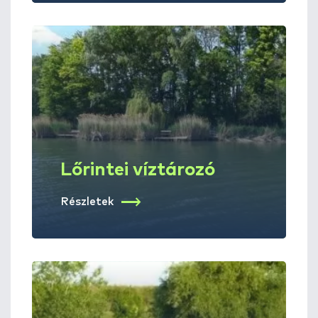
Lőrintei víztározó
Részletek