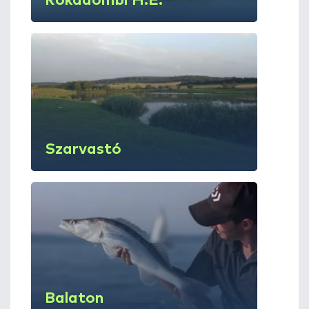
Rókadombi H.E.
Szarvastó
Balaton