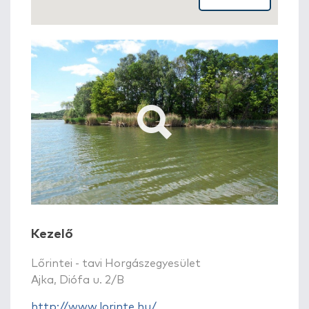
Kezelő
Lőrintei - tavi Horgászegyesület
Ajka, Diófa u. 2/B
http://www.lorinte.hu/