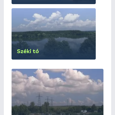
Széki tó