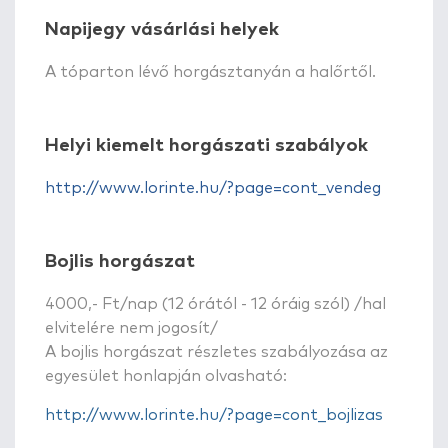
Napijegy vásárlási helyek
A tóparton lévő horgásztanyán a halőrtől.
Helyi kiemelt horgászati szabályok
http://www.lorinte.hu/?page=cont_vendeg
Bojlis horgászat
4000,- Ft/nap (12 órától - 12 óráig szól) /hal
elvitelére nem jogosít/
A bojlis horgászat részletes szabályozása az
egyesület honlapján olvasható:
http://www.lorinte.hu/?page=cont_bojlizas