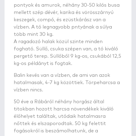
pontyok és amurok, néhány 30-50 kilós busa
mellett szép dévér, karika és vörösszárnyú
keszegek, compó, és ezüstkárász van a
vízben. A tó legnagyobb pntyának a súlya
több mint 30 kg.
A ragadozó halak közül szinte minden
fogható. Süllő, csuka szépen van, a tó kiváló
pergető terep. Süllőből 9 kg-os, csukából 12,5
kg-os példányt is fogtak.
Balin kevés van a vízben, de ami van azok
hatalmasak, 4-7 kg közöttiek. Törpeharcsa a
vízben nincs.
50 éve a Rábáról néhány horgász által
titokban hozott harcsa növendékek kiváló
élőhelyet találtak, utódaik hatalmasra
nőttek és elszaporodtak. 50 kg felettit
fogásokról is beszámolhatunk, de a