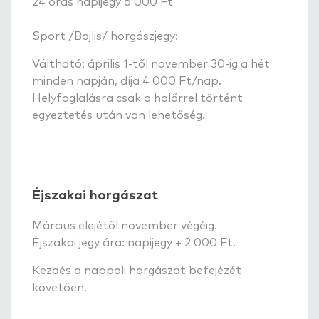
24 órás napijegy 6 000 Ft
Sport /Bojlis/ horgászjegy:
Váltható: április 1-től november 30-ig a hét
minden napján, díja 4 000 Ft/nap.
Helyfoglalásra csak a halőrrel történt
egyeztetés után van lehetőség.
Éjszakai horgászat
Március elejétől november végéig.
Éjszakai jegy ára: napijegy + 2 000 Ft.
Kezdés a nappali horgászat befejézét
követően.