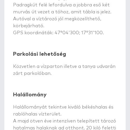
Padragkút felé lefordulva a jobbra eső két
murvás út vezet a tóhoz, amit tábla is jelez.
Autóval a víztározó jól megközelíthető,
körbejárható.
GPS koordináták: 47°04'300; 17°31'100.
Parkolási lehetőség
Közvetlen a vízparton illetve a tanya udvarán
zárt parkolóban.
Halállomány
Halállományát tekintve kiváló békéshalas és
rablóhalas vízterület.
A majd ötven éve intenzíven telepített tározó
hatalmas halaknak ad otthont. 20 kiló feletti