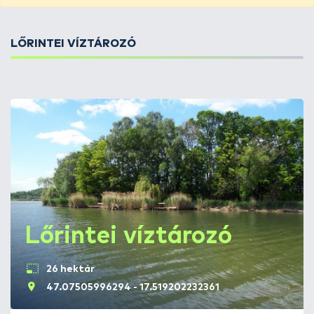
LŐRINTEI VÍZTÁROZÓ
Lőrintei víztározó
26 hektár
47.07505996294 - 17.519202232361