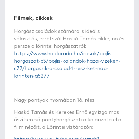
Filmek, cikkek
Horgász családok számára is ideális
választás, erről szól Haskó Tamás cikke, no és
persze a lőrintei horgászatról:
https://www.haldorado.hu/irasok/bojlis-
horgaszat-c5/bojlis-kalandok-hazai-vizeken-
c77/horgaszik-a-csalad-1-resz-ket-nap-
lorinten-a5277
Nagy pontyok nyomában 16. rész
Haskó Tamás és Kerekes Ernő egy izgalmas
őszi kereső pontyhorgászatra kalauzolja el a
film nézőit, a Lőrintei víztározón: