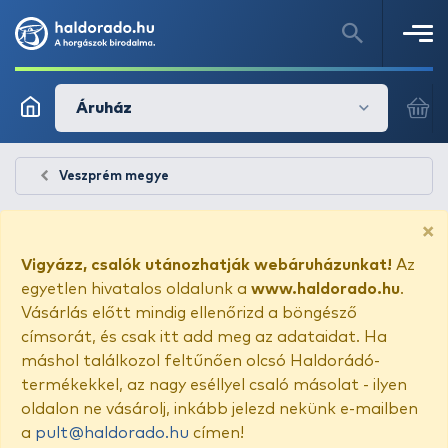
Áruház
Veszprém megye
×
Vigyázz, csalók utánozhatják webáruházunkat!
Az
egyetlen hivatalos oldalunk a
www.haldorado.hu
.
Vásárlás előtt mindig ellenőrizd a böngésző
címsorát, és csak itt add meg az adataidat. Ha
máshol találkozol feltűnően olcsó Haldorádó-
termékekkel, az nagy eséllyel csaló másolat - ilyen
oldalon ne vásárolj, inkább jelezd nekünk e-mailben
a
pult@haldorado.hu
címen!