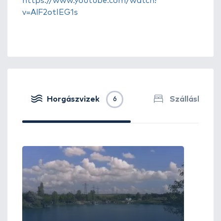
https://www.youtube.com/watch?
v=AlF2otIEG1s
Horgászvizek
Szálláshelye
6