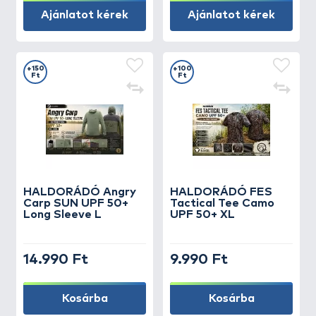
Ajánlatot kérek
Ajánlatot kérek
+150
+100
Ft
Ft
HALDORÁDÓ Angry
HALDORÁDÓ FES
Carp SUN UPF 50+
Tactical Tee Camo
Long Sleeve L
UPF 50+ XL
14.990 Ft
9.990 Ft
Kosárba
Kosárba