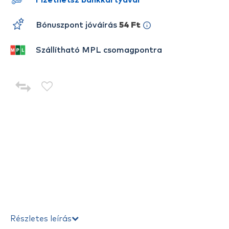
Fizethetsz bankkártyával
Bónuszpont jóváírás
54 Ft
Szállítható MPL csomagpontra
Részletes leírás