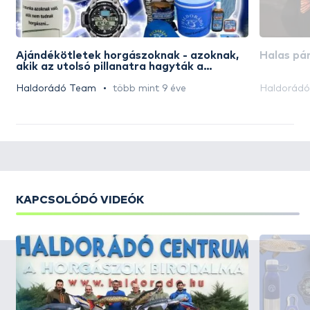
Ajándékötletek horgászoknak - azoknak,
Halas pá
akik az utolsó pillanatra hagyták a
vásárlást
Haldorádó Team
több mint 9 éve
Haldorád
KAPCSOLÓDÓ VIDEÓK