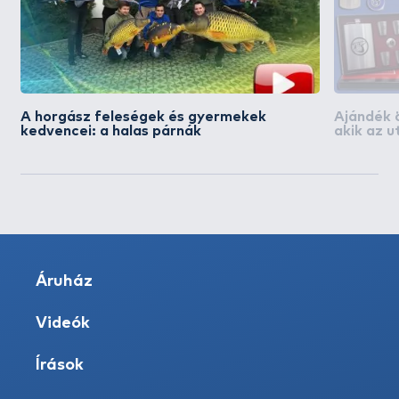
A horgász feleségek és gyermekek
Ajándék 
kedvencei: a halas párnák
akik az u
vásárlás
Áruház
Videók
Írások