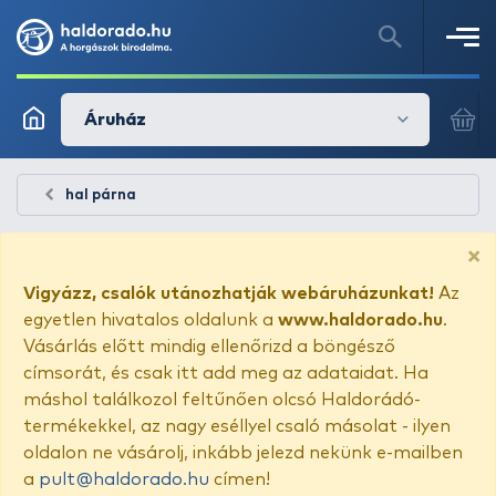
Áruház
hal párna
×
Vigyázz, csalók utánozhatják webáruházunkat!
Az
egyetlen hivatalos oldalunk a
www.haldorado.hu
.
Vásárlás előtt mindig ellenőrizd a böngésző
címsorát, és csak itt add meg az adataidat. Ha
máshol találkozol feltűnően olcsó Haldorádó-
termékekkel, az nagy eséllyel csaló másolat - ilyen
oldalon ne vásárolj, inkább jelezd nekünk e-mailben
a
pult@haldorado.hu
címen!