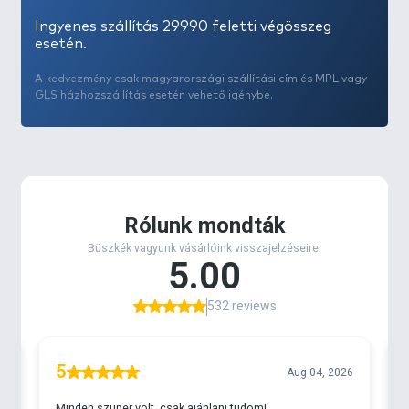
Ingyenes szállítás 29990 feletti végösszeg
esetén.
A kedvezmény csak magyarországi szállítási cím és MPL vagy
GLS házhozszállítás esetén vehető igénybe.