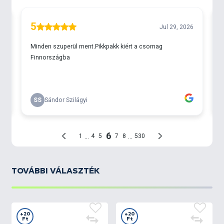
kapókedvéhez lehet igazítani, a színek tetszőleges
variálásával együtt. Egy tégelyben nem 10, hanem
16 kukoricaszem található. Ezek közül 8 db normál
méretű SpéciCorn, 8 db pedig a megnövelt
méretű
SpéciCorn Mega.
TOVÁBBI VÁLASZTÉK
+20
+20
Ft
Ft