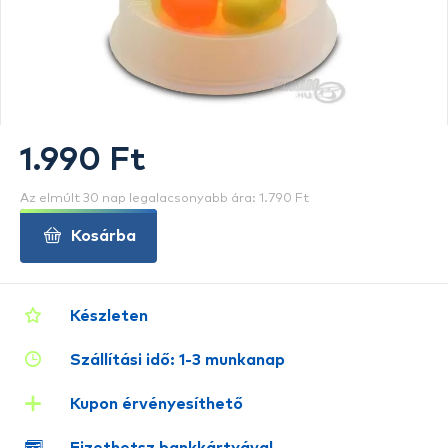
1.990 Ft
Az elmúlt 30 nap legalacsonyabb ára: 1.790 Ft
Kosárba
Készleten
Szállítási idő: 1-3 munkanap
Kupon érvényesíthető