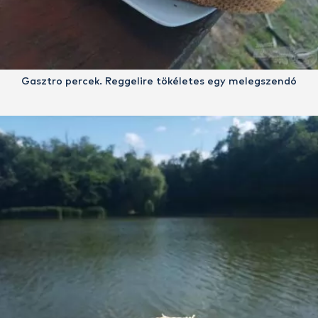
Gasztro percek. Reggelire tökéletes egy melegszendó