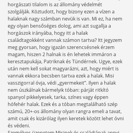
horgászati tilalom is az állomány védelmét
szolgálják. Köztudott, hogy bizony ezen a vízen a
halaknak nagy számban nevük is van. Mi ez, ha nem
egy olyan bensőséges dolog, ami azt sugallja a
horgászok irányába, hogy itt a halak
családtagokként vannak számon tartva? Itt jegyzem
meg gyorsan, hogy igazán szerencsésnek érzem
magam, hiszen 2 halnak is én lehetek immáron a
keresztapukája, Patriknak és Tündérnek. Ugye, ezek
után nem kell sokat magyarázni, azt, hogy miért is
vannak ekkora becsben tartva ezek a halak. Misi
vasszigorral óvja, védi „gyermekeit”. Ilyen a halak
nem úszkálnak bármelyik tóban: párját ritkító
spanyol pikkelyesek, tarka, színes vagy éppen
hófehér halak. Ezek és a tóban megtalálható szép
számú, 20+-os állomány olyan rangra emeli a tavat,
amit csak és kizárólag ilyen keretek között lehet óvni
és védeni.
Személyes üzenetem Misinek és családjának annyi,