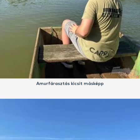
Amurfárasztás kicsit másképp