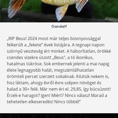
Gandalf
„RIP Beus! 2024 most már teljes bizonyossággal
felkerült a „fekete” évek listájára. A tegnapi napon
szörnyű veszteség ért minket. A háborítatlan, örökké
csendes vizekre úszott „Beus”, a tó ikonikus,
hatalmas tükröse. Sok embernek jelenti a mai napig
élete legnagyobb halát, megszámlálhatatlan
örömteli percet szerzett sokaknak. Köztük nekem is,
hisz láttam, ahogy évről évre szépen növöget és
halad a 30+ felé. Már nem éri el. 29,85, így búcsúzott!
Érzek-e haragot? Igen! Miért? Nincs válasz! Marad a
tehetetlen elkeseredés! Nincs többé!”