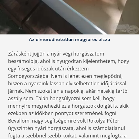
Az elmaradhatatlan magyaros pizza
Zárásként jöjjön a nyár végi horgászatom
beszámolója, ahol is nyugodtan kijelenthetem, hogy
egy ínséges időszak után érkeztem
Somogyországba. Nem is lehet ezen meglepődni,
hiszen a nyaraink lassan elviselhetetlen időjárással
járnak. Nem szokatlan a napokig, akár hetekig tartó
aszály sem. Talán hangsúlyozni sem kell, hogy
mennyire megnehezíti ez a horgászok dolgát is, akik
ezekben az időkben pontyot szeretnének fogni.
Bevallom, nagy segítségemre volt Rokolya Péter
úgyszintén nyári horgászata, ahol is számolatlanul
fogta a szebbnél szebb koikat, valamint megfogta a