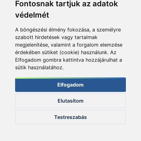
Fontosnak tartjuk az adatok
védelmét
A böngészési élmény fokozása, a személyre
szabott hirdetések vagy tartalmak
megjelenítése, valamint a forgalom elemzése
érdekében sütiket (cookie) használunk. Az
Elfogadom gombra kattintva hozzájárulhat a
sütik használatához.
Elfogadom
… amely külön-külön a Haldorádó Big Feed C21 Tüzes Barack
oldódó bojliból, a Haldorádó Big Feed C6 pelletből és a
Elutasítom
helyben vásárolt pelletből állt
Testreszabás