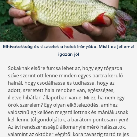
Elhivatottság és tisztelet a halak irányába. Misit ez jellemzi
igazán jól
Sokaknak elsőre furcsa lehet az, hogy egy tógazda
szíve szerint ott lenne minden egyes partra kerülő
halnál, hogy csodálhassa és tudhassa, hogy az
adott, szeretett hala rendben van, egészséges,
illetve hibátlan állapotban van-e. Mi ez, ha nem egy
örök szerelem? Egy olyan elköteleződés, amihez
valószínűleg kellően megszállottnak és mániákusnak
kell lenni. Jól gondoljátok, a barátom pontosan ilyen!
Az évi rendszerességű állományfelmérő halászatok,
valamint az október végétől kora tavaszig tartó teljes