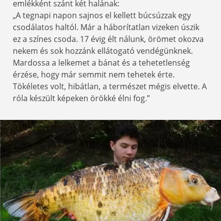
emlékként szánt két halának:
„A tegnapi napon sajnos el kellett búcsúzzak egy
csodálatos haltól. Már a háborítatlan vizeken úszik
ez a színes csoda. 17 évig élt nálunk, örömet okozva
nekem és sok hozzánk ellátogató vendégünknek.
Mardossa a lelkemet a bánat és a tehetetlenség
érzése, hogy már semmit nem tehetek érte.
Tökéletes volt, hibátlan, a természet mégis elvette. A
róla készült képeken örökké élni fog.”