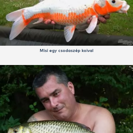
Misi egy csodaszép koival