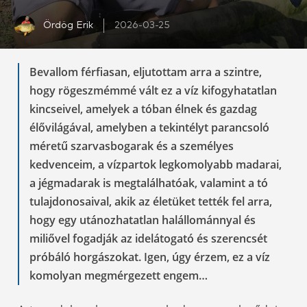
Ördög Erik
2026-03-25
Bevallom férfiasan, eljutottam arra a szintre,
hogy rögeszmémmé vált ez a víz kifogyhatatlan
kincseivel, amelyek a tóban élnek és gazdag
élővilágával, amelyben a tekintélyt parancsoló
méretű szarvasbogarak és a személyes
kedvenceim, a vízpartok legkomolyabb madarai,
a jégmadarak is megtalálhatóak, valamint a tó
tulajdonosaival, akik az életüket tették fel arra,
hogy egy utánozhatatlan halállománnyal és
miliővel fogadják az idelátogató és szerencsét
próbáló horgászokat. Igen, úgy érzem, ez a víz
komolyan megmérgezett engem…