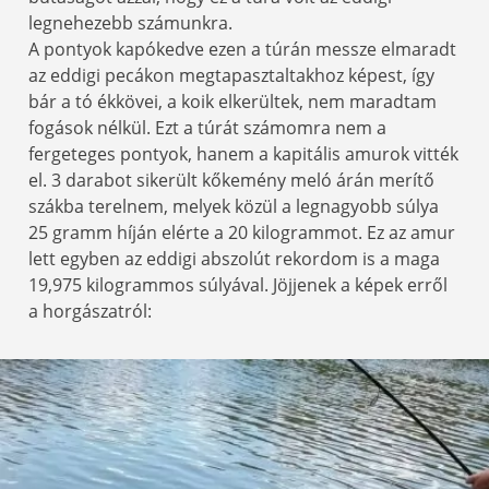
legnehezebb számunkra.
A pontyok kapókedve ezen a túrán messze elmaradt
az eddigi pecákon megtapasztaltakhoz képest, így
bár a tó ékkövei, a koik elkerültek, nem maradtam
fogások nélkül. Ezt a túrát számomra nem a
fergeteges pontyok, hanem a kapitális amurok vitték
el. 3 darabot sikerült kőkemény meló árán merítő
szákba terelnem, melyek közül a legnagyobb súlya
25 gramm híján elérte a 20 kilogrammot. Ez az amur
lett egyben az eddigi abszolút rekordom is a maga
19,975 kilogrammos súlyával. Jöjjenek a képek erről
a horgászatról: