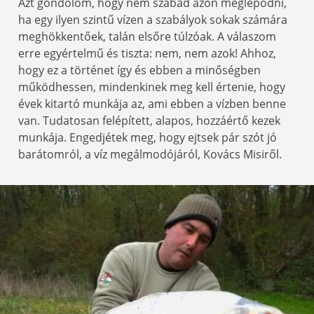
Azt gondolom, hogy nem szabad azon meglepődni,
ha egy ilyen szintű vízen a szabályok sokak számára
meghökkentőek, talán elsőre túlzóak. A válaszom
erre egyértelmű és tiszta: nem, nem azok! Ahhoz,
hogy ez a történet így és ebben a minőségben
működhessen, mindenkinek meg kell értenie, hogy
évek kitartó munkája az, ami ebben a vízben benne
van. Tudatosan felépített, alapos, hozzáértő kezek
munkája. Engedjétek meg, hogy ejtsek pár szót jó
barátomról, a víz megálmodójáról, Kovács Misiről.