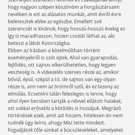
hogy nagyon szépen köszönöm a horgásztársaim
nevében is ezt az alázatos munkát, amit évről évre
beletesztek ebbe az egészbe. Emellett sok
szerencsét is kívánok, hogy hosszú-hosszú évekig ez
így is maradhasson, hiszen csodát láthat az, aki
beteszi a lábát Koiországba.
Ebben az írásban a közelmúltban történt
eseményekről is szót ejtek. Ahol van gyarapodás,
fejlődés, ott sajnos elkerülhetetlen, hogy legyen
veszteség is. A vízkezelés szerves része az, amikor
bővül, épül, szépül a tó, de sajnos van egy olyan
része is, ami nem az örömről szól, és ez bizony az
elmúlás. Ecsetelni talán felesleges is lenne, hogy
ahol ilyen becsben tartják a névvel ellátott halakat,
ott sokkal erősebb a kötődés is hozzájuk. Megrázó
történések ezek, amit azt hiszem, hitelesen én nem
tudnék úgy leírni, ahogy Misi tette mindezt.
Fogadjátok tőle azokat a búcsúleveleket, amelyeket