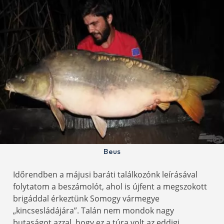
Beus
Időrendben a májusi baráti találkozónk leírásával
folytatom a beszámolót, ahol is újfent a megszokott
brigáddal érkeztünk Somogy vármegye
„kincsesládájára”. Talán nem mondok nagy
butaságot azzal, hogy ez a túra volt az eddigi