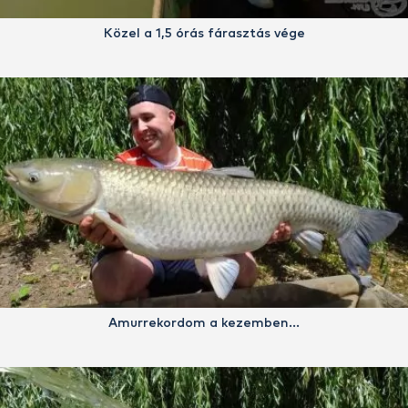
Közel a 1,5 órás fárasztás vége
Amurrekordom a kezemben…