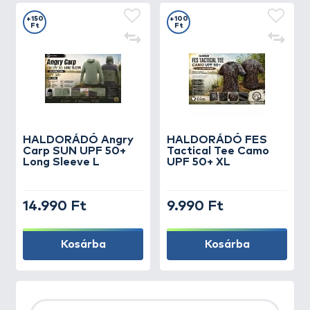
+150
+100
Ft
Ft
HALDORÁDÓ Angry
HALDORÁDÓ FES
Carp SUN UPF 50+
Tactical Tee Camo
Long Sleeve L
UPF 50+ XL
14.990 Ft
9.990 Ft
Kosárba
Kosárba