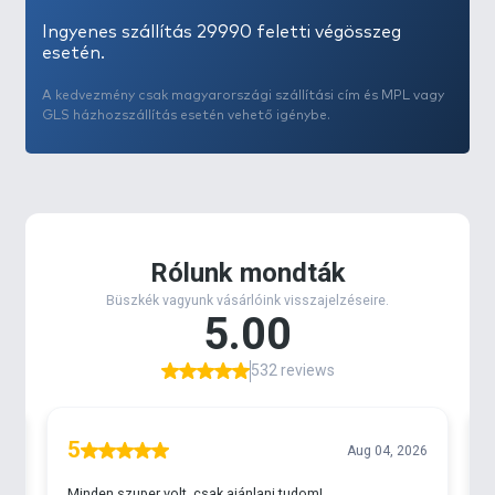
Ingyenes szállítás 29990 feletti végösszeg
esetén.
A kedvezmény csak magyarországi szállítási cím és MPL vagy
GLS házhozszállítás esetén vehető igénybe.