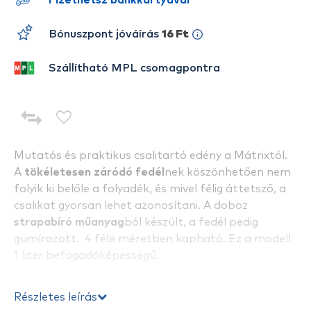
Fizethetsz bankkártyával
Bónuszpont jóváírás
16 Ft
Szállítható MPL csomagpontra
Mutatós és praktikus csalitartó edény a Mátrixtól.
A
tökéletesen záródó fedél
nek köszönhetően nem
folyik ki belőle a folyadék, és mivel félig áttetsző, a
csalikat gyorsan lehet azonosítani. A doboz
strapabíró műanyag
ból készült, a fedél pedig
gumírozott. 4 féle méretben kapható. Ez a modell
1 liter befogadóképességű.
Részletes leírás