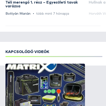
Téli merengő 1. rész – Egyesületi tavak
Hullnak a
varázsa
Bottyán Marián
több mint 7 hónapja
Horváth Vi
KAPCSOLÓDÓ VIDEÓK