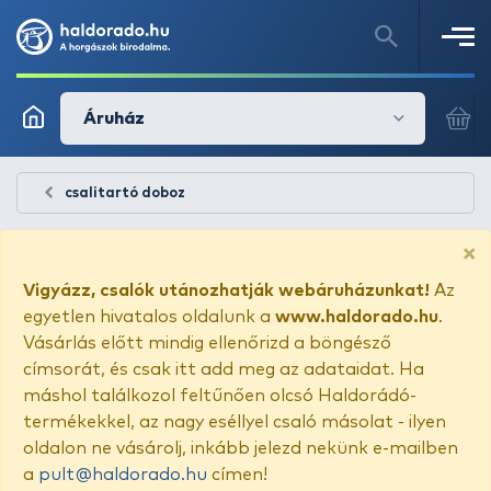
Áruház
csalitartó doboz
×
Vigyázz, csalók utánozhatják webáruházunkat!
Az
egyetlen hivatalos oldalunk a
www.haldorado.hu
.
Vásárlás előtt mindig ellenőrizd a böngésző
címsorát, és csak itt add meg az adataidat. Ha
máshol találkozol feltűnően olcsó Haldorádó-
termékekkel, az nagy eséllyel csaló másolat - ilyen
oldalon ne vásárolj, inkább jelezd nekünk e-mailben
a
pult@haldorado.hu
címen!