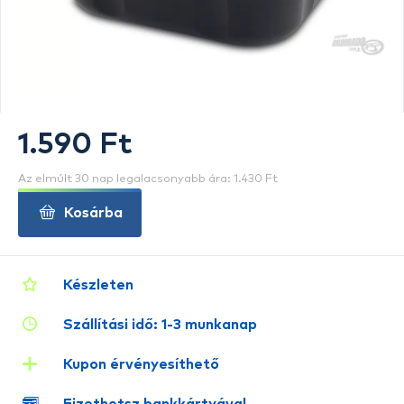
1.590 Ft
Az elmúlt 30 nap legalacsonyabb ára: 1.430 Ft
Kosárba
Készleten
Szállítási idő: 1-3 munkanap
Kupon érvényesíthető