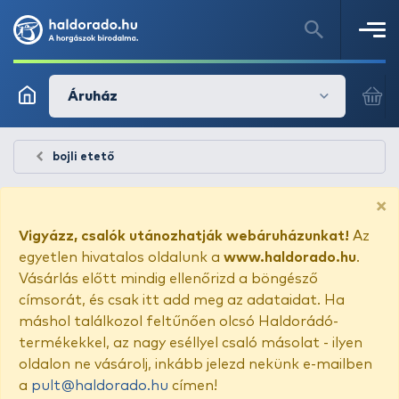
Áruház
bojli etető
×
Vigyázz, csalók utánozhatják webáruházunkat!
Az
egyetlen hivatalos oldalunk a
www.haldorado.hu
.
Vásárlás előtt mindig ellenőrizd a böngésző
címsorát, és csak itt add meg az adataidat. Ha
máshol találkozol feltűnően olcsó Haldorádó-
termékekkel, az nagy eséllyel csaló másolat - ilyen
oldalon ne vásárolj, inkább jelezd nekünk e-mailben
a
pult@haldorado.hu
címen!