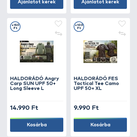
Ajánlatot kérek
Ajánlatot kérek
+150
+100
Ft
Ft
HALDORÁDÓ Angry
HALDORÁDÓ FES
Carp SUN UPF 50+
Tactical Tee Camo
Long Sleeve L
UPF 50+ XL
14.990 Ft
9.990 Ft
Kosárba
Kosárba