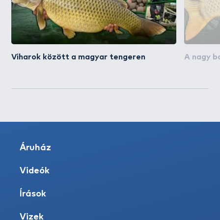
Viharok között a magyar tengeren
A nagy ba
Áruház
Videók
Írások
Vizek