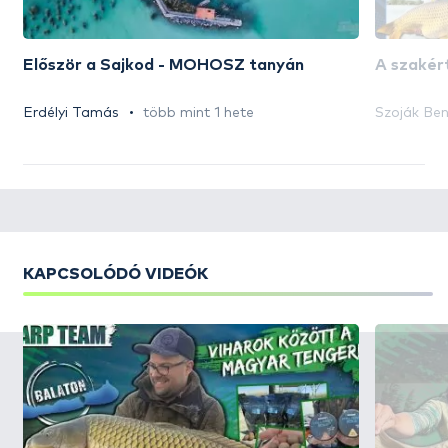
Először a Sajkod - MOHOSZ tanyán
A szakért
Erdélyi Tamás
több mint 1 hete
Szoják Be
KAPCSOLÓDÓ VIDEÓK