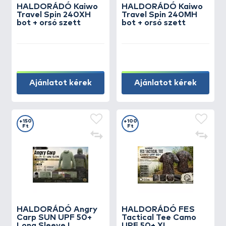
HALDORÁDÓ Kaiwo
HALDORÁDÓ Kaiwo
Travel Spin 240XH
Travel Spin 240MH
bot + orsó szett
bot + orsó szett
Ajánlatot kérek
Ajánlatot kérek
+150
+100
Ft
Ft
HALDORÁDÓ Angry
HALDORÁDÓ FES
Carp SUN UPF 50+
Tactical Tee Camo
Long Sleeve L
UPF 50+ XL