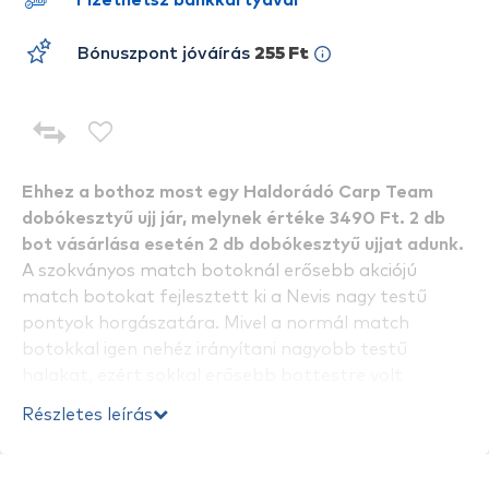
Fizethetsz bankkártyával
Bónuszpont jóváírás
255 Ft
Ehhez a bothoz most egy Haldorádó Carp Team
dobókesztyű ujj jár, melynek értéke 3490 Ft. 2 db
bot vásárlása esetén 2 db dobókesztyű ujjat adunk.
A szokványos match botoknál erősebb akciójú
match botokat fejlesztett ki a Nevis nagy testű
pontyok horgászatára. Mivel a normál match
botokkal igen nehéz irányítani nagyobb testű
halakat, ezért sokkal erősebb bottestre volt
szükség. A Power botok gyors akciója lehetővé teszi
Részletes leírás
a bevágás tökéletes kivitelezését. A gyűrűméreteket
megnövelték, ezért vastagabb monofil, illetve
fonott zsinórokkal való horgászat is könnyedén