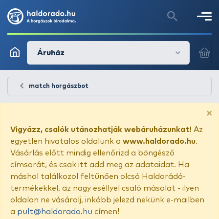
Áruház
match horgászbot
×
Vigyázz, csalók utánozhatják webáruházunkat!
Az
egyetlen hivatalos oldalunk a
www.haldorado.hu
.
Vásárlás előtt mindig ellenőrizd a böngésző
címsorát, és csak itt add meg az adataidat. Ha
máshol találkozol feltűnően olcsó Haldorádó-
termékekkel, az nagy eséllyel csaló másolat - ilyen
oldalon ne vásárolj, inkább jelezd nekünk e-mailben
a
pult@haldorado.hu
címen!