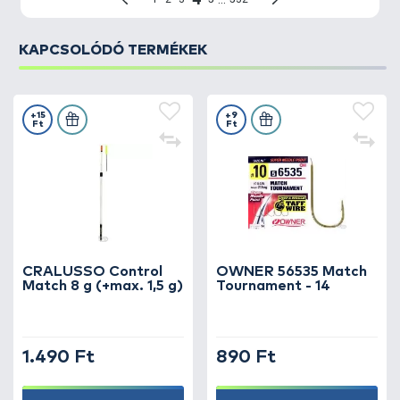
KAPCSOLÓDÓ TERMÉKEK
+15
+9
Ft
Ft
CRALUSSO Control
OWNER 56535 Match
Match 8 g (+max. 1,5 g)
Tournament - 14
1.490 Ft
890 Ft