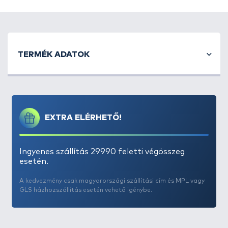
megy vele.
TERMÉK ADATOK
EXTRA ELÉRHETŐ!
Ingyenes szállítás 29990 feletti végösszeg
esetén.
A kedvezmény csak magyarországi szállítási cím és MPL vagy
GLS házhozszállítás esetén vehető igénybe.