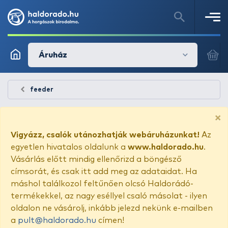
Áruház
feeder
×
Vigyázz, csalók utánozhatják webáruházunkat!
Az
egyetlen hivatalos oldalunk a
www.haldorado.hu
.
Vásárlás előtt mindig ellenőrizd a böngésző
címsorát, és csak itt add meg az adataidat. Ha
máshol találkozol feltűnően olcsó Haldorádó-
termékekkel, az nagy eséllyel csaló másolat - ilyen
oldalon ne vásárolj, inkább jelezd nekünk e-mailben
a
pult@haldorado.hu
címen!