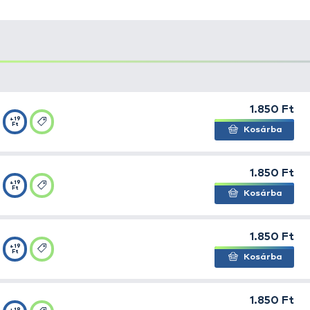
g, egy
hosszú hegyű
, és viszonylag rövid szárú modell,
ki
rmának az a tulajdonsága, hogy mélyre akad, és csak nagy
 stabilan fogja a húst, és fárasztás során nem „lötyögősö
ászatánál alkalmazott horog. Mivel
vastaghúsú, nagyon j
t is, valamint rendkívül
erős, nem hajlik ki
még nagy megt
kállmentes kivitelben
is.