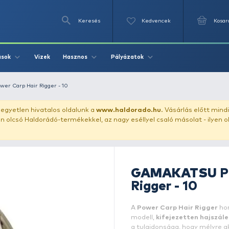
Keresés
Videók
Vizek
Írások
Hasznos
Pályázat
GAMAKATSU Power Carp Hair Rigger - 10
uházunkat!
Az egyetlen hivatalos oldalunk a
www.haldor
ozol feltűnően olcsó Haldorádó-termékekkel, az nagy eséll