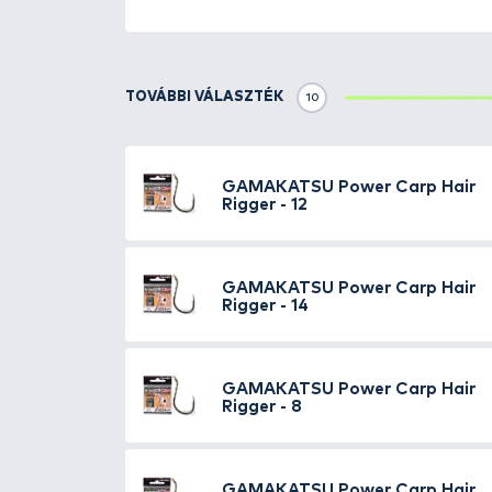
Részletek
A
Power Carp Hair Rigger
horo
csalifelkínáláshoz
. Ennek a fo
halat, ugyanis rövid szára miatt
gyorsan irányt váltó halak horg
még a nagy felhajtóerejű csalika
Carp
kapható szakállas és sza