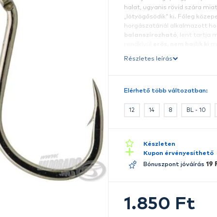
R
A
m
a
ha
„l
h
b
r
k
Ré
E