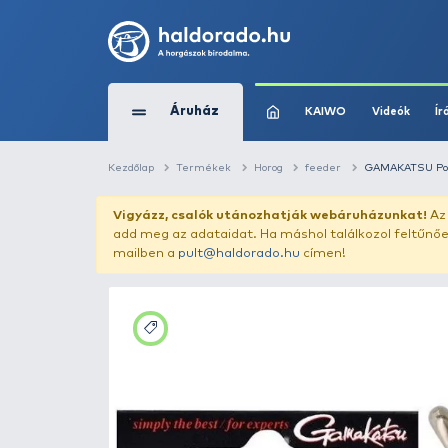
Áruház
KAIWO
Kezdőlap
Termékek
Horog
feeder
Vigyázz, csalók utánozhatják webár
add meg az adataidat. Ha máshol találk
mailben a
pult@haldorado.hu
címen!