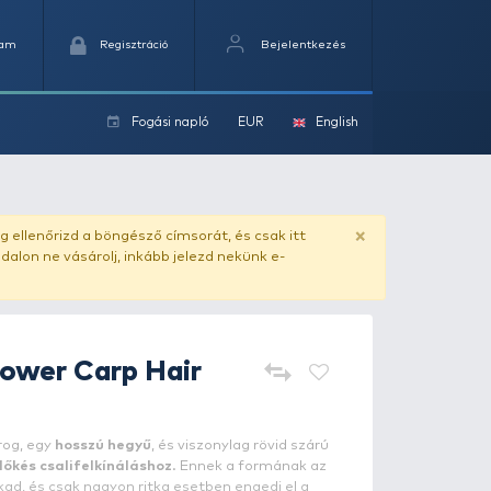
Kedvencek
Kosaram
Regisztráció
Fogási na
ok
ado.hu
. Vásárlás előtt mindig ellenőrizd a böngésző címs
yel csaló másolat - ilyen oldalon ne vásárolj, inkább jel
GAMAKATSU
Power Carp Hai