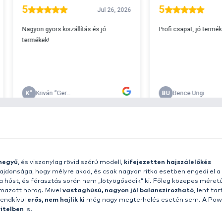
A
s 29990 feletti végösszeg esetén.
c
v