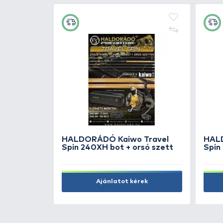
enőlap
DELPHIN MiniPan Serpeny
9.990 Ft
Kosárba