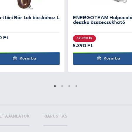
 acél
es acél
+80
+5
Ft
F