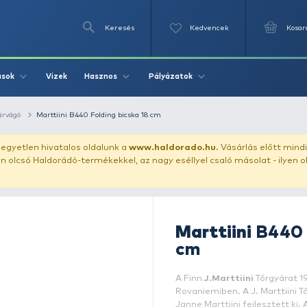
Keresés
Videók
Vizek
Írások
Hasznos
Pályázat
kés, bicska, hínárvágó
Marttiini B440 Folding bicska 18 cm
uházunkat!
Az egyetlen hivatalos oldalunk a
www.haldor
ozol feltűnően olcsó Haldorádó-termékekkel, az nagy eséll
M