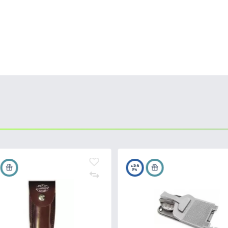
8-ban Janne Marttiini kovácsmester alapította Rovaniemib
maga Janne Marttiini fejlesztett ki. A vállalat nagy hagy
 még a legnehezebb pillanatokban sem okoznak csalódást
igénye az évszázadok során magas követelményeket táma
dászatra, horgászatra, kempingezéshez, valamint háztart
fordítanak a megfelelő anyag kiválasztására a penge és 
lt, rozsdamentes carbinoxot T508 és krómacélt 440C, 40
ét a MARTEF bevonatnak köszönhetjük.
ott bőrből, a DuPont gyártótól nylon Cordura szálakból