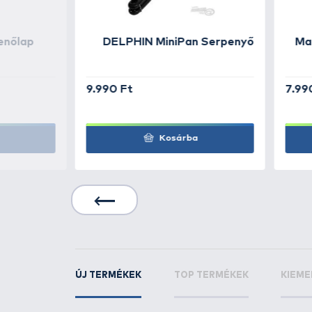
-
Teljes hossza:
180 mm
-
Penge hossza:
80 mm
-
Penge anyaga:
rozsdamentes
-
Markolat anyaga:
rozsdament
-
Súlya:
105 g
KAPCSOLÓDÓ TERMÉKEK
7
+100
Ft