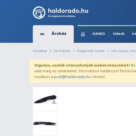
Áruház
KAIWO
Kezdőlap
Termékek
Kiegészítő, kellék
Vigyázz, csalók utánozhatják webár
add meg az adataidat. Ha máshol találk
mailben a
pult@haldorado.hu
címen!