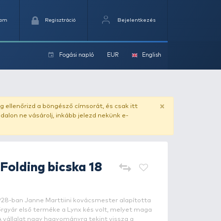
Kedvencek
Kosaram
Regisztráció
Fogási na
ok
ado.hu
. Vásárlás előtt mindig ellenőrizd a böngésző címs
yel csaló másolat - ilyen oldalon ne vásárolj, inkább jel
arttiini
B440 Folding bicska