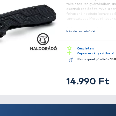
A
R
Ja
t
ok
f
t
A
Ré
va
f
g
c
é
A
s