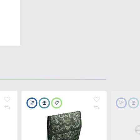
en. A J. Marttiini Tőrgyár első
ományra tekint vissza a
, mivel a sarkvidéki környezet,
sztott a Marttiini kések
ási és professzionális
a markolat gyártásánál. A penge
34, 420C használják. A penge
 és műanyagból gyártják.