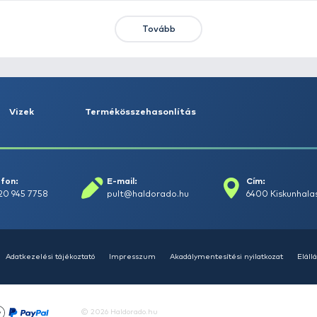
KIEMELT AJÁNLATOK
KIÁRUSÍTÁS
+15
Ft