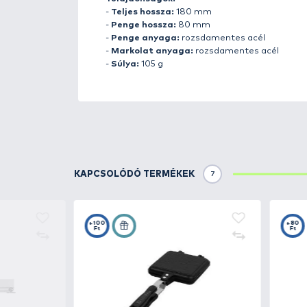
Részletek
A Finn
J.Marttiini
Tőrgyárat 192
terméke a Lynx kés volt, melyet 
tökéletes kés gyártásában, amik
a sokoldalú felhasználhatóság 
számára.
A Marttiini kések alkalmasak va
használatra is. Nagy figyelmet 
gyártásánál a Marttiini szénacé
tisztítását és korrózióvédelem
A késtokokat természetes lakkoz
Tulajdonságok: