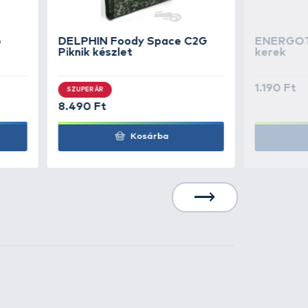
4
+85
t
Ft