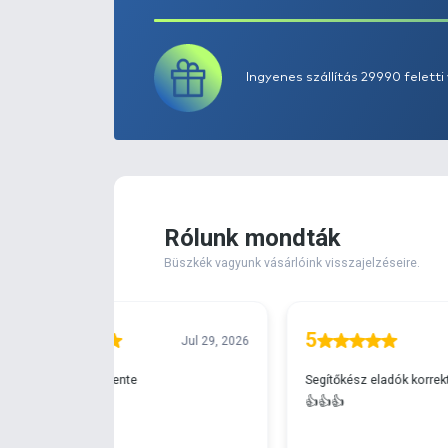
Extra elérhető!
Ingyenes szállítá