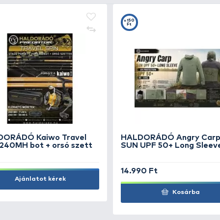
ő
Marttiini Bőr tok bicskához L
EN
de
7.990 Ft
S
5.
Kosárba