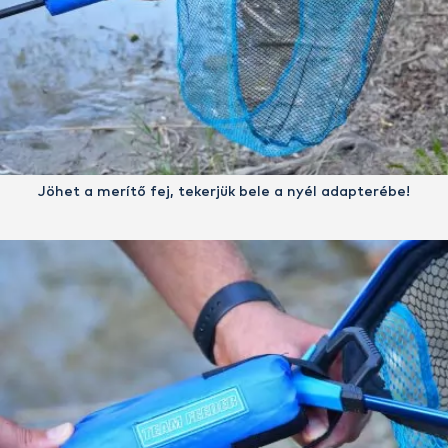
Jöhet a merítő fej, tekerjük bele a nyél adapterébe!