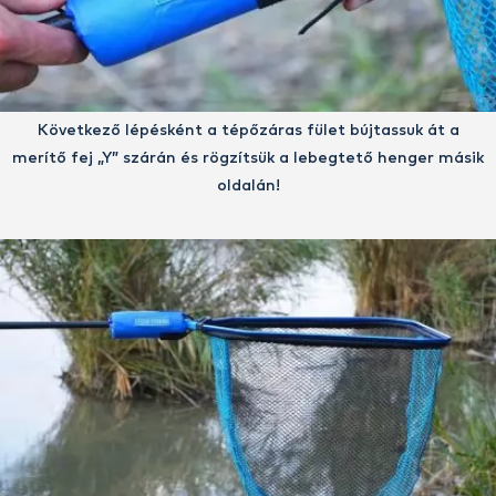
Következő lépésként a tépőzáras fület bújtassuk át a
merítő fej „Y” szárán és rögzítsük a lebegtető henger másik
oldalán!