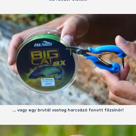
… vagy egy brutál vastag harcsázó fonott főzsinór!