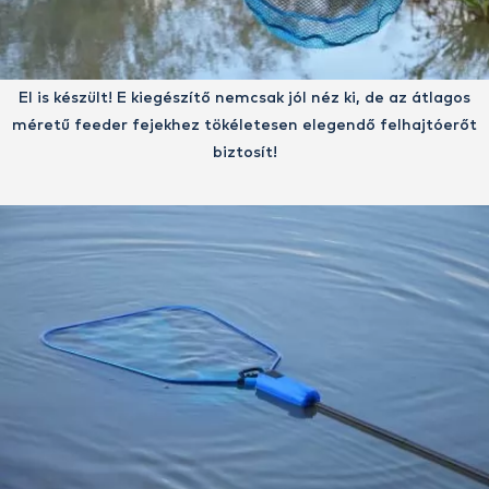
El is készült! E kiegészítő nemcsak jól néz ki, de az átlagos
méretű feeder fejekhez tökéletesen elegendő felhajtóerőt
biztosít!