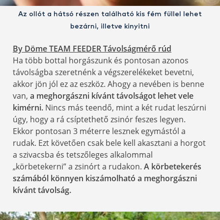
Az ollót a hátsó részen található kis fém füllel lehet
bezárni, illetve kinyitni
By Döme TEAM FEEDER Távolságmérő rúd
Ha több bottal horgászunk és pontosan azonos
távolságba szeretnénk a végszerelékeket bevetni,
akkor jön jól ez az eszköz. Ahogy a nevében is benne
van,
a meghorgászni kívánt távolságot lehet vele
kimérni.
Nincs más teendő, mint a két rudat leszúrni
úgy, hogy a rá csíptethető zsinór feszes legyen.
Ekkor pontosan 3 méterre lesznek egymástól a
rudak. Ezt követően csak bele kell akasztani a horgot
a szivacsba és tetszőleges alkalommal
„körbetekerni” a zsinórt a rudakon.
A körbetekerés
számából könnyen kiszámolható a meghorgászni
kívánt távolság.