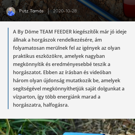
Putz Tamás
2020-10-28
A By Döme TEAM FEEDER kiegészítők már jó ideje
állnak a horgászok rendelkezésére, ám
folyamatosan merülnek fel az igények az olyan
praktikus eszközökre, amelyek nagyban
megkönnyítik és eredményesebbé teszik a
horgászatot. Ebben az írásban és videóban
három olyan újdonság mutatkozik be, amelyek
segítségével megkönnyíthetjük saját dolgunkat a
vízparton, így több energiánk marad a
horgászatra, halfogásra.