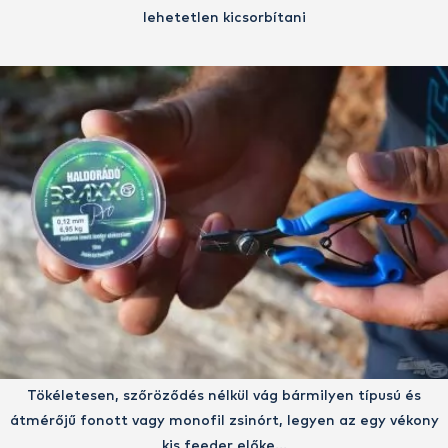
lehetetlen kicsorbítani
Tökéletesen, szőröződés nélkül vág bármilyen típusú és
átmérőjű fonott vagy monofil zsinórt, legyen az egy vékony
kis feeder előke…