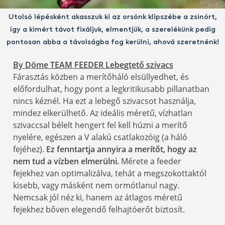
Utolsó lépésként akasszuk ki az orsónk klipszébe a zsinórt,
így a kimért távot fixáljuk, elmentjük, a szerelékünk pedig
pontosan abba a távolságba fog kerülni, ahová szeretnénk!
By Döme TEAM FEEDER Lebegtető szivacs
Fárasztás közben a merítőháló elsüllyedhet, és
előfordulhat, hogy pont a legkritikusabb pillanatban
nincs kéznél. Ha ezt a lebegő szivacsot használja,
mindez elkerülhető. Az ideális méretű, vízhatlan
szivaccsal bélelt hengert fel kell húzni a merítő
nyelére, egészen a V alakú csatlakozóig (a háló
fejéhez).
Ez fenntartja annyira a merítőt, hogy az
nem tud a vízben elmerülni.
Mérete a feeder
fejekhez van optimalizálva, tehát a megszokottaktól
kisebb, vagy másként nem ormótlanul nagy.
Nemcsak jól néz ki, hanem az átlagos méretű
fejekhez bőven elegendő felhajtóerőt biztosít.