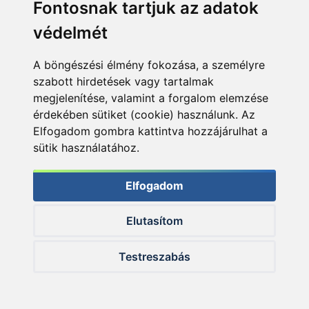
Fontosnak tartjuk az adatok
By Döme TEAM
By Döme TEAM
védelmét
FEEDER Micro fonott
FEEDER
zsinór vágó olló
Távolságmérő rúd
A böngészési élmény fokozása, a személyre
szabott hirdetések vagy tartalmak
3.490 Ft
6.590 Ft
megjelenítése, valamint a forgalom elemzése
érdekében sütiket (cookie) használunk. Az
Kosárba
Kosárba
Elfogadom gombra kattintva hozzájárulhat a
sütik használatához.
Elfogadom
Elutasítom
KAPCSOLÓDÓ ÍRÁSOK
Testreszabás