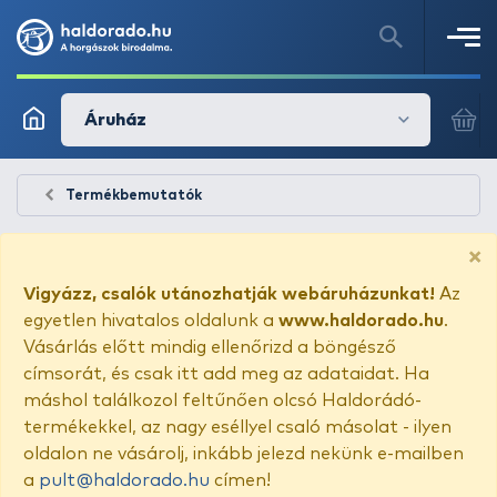
Áruház
Termékbemutatók
×
Vigyázz, csalók utánozhatják webáruházunkat!
Az
egyetlen hivatalos oldalunk a
www.haldorado.hu
.
Vásárlás előtt mindig ellenőrizd a böngésző
címsorát, és csak itt add meg az adataidat. Ha
máshol találkozol feltűnően olcsó Haldorádó-
termékekkel, az nagy eséllyel csaló másolat - ilyen
oldalon ne vásárolj, inkább jelezd nekünk e-mailben
a
pult@haldorado.hu
címen!