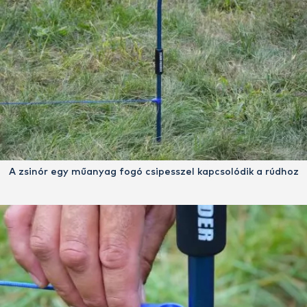
A zsinór egy műanyag fogó csipesszel kapcsolódik a rúdhoz