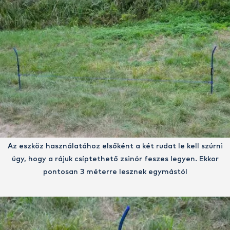
Az eszköz használatához elsőként a két rudat le kell szúrni
úgy, hogy a rájuk csíptethető zsinór feszes legyen. Ekkor
pontosan 3 méterre lesznek egymástól