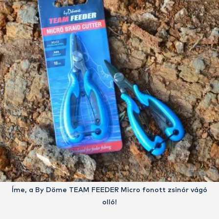
Íme, a By Döme TEAM FEEDER Micro fonott zsinór vágó
olló!