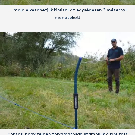
… majd elkezdhetjük kihúzni az egységesen 3 méternyi
meneteket!
Fontos, hogy fejben folyamatosan számoljuk a kihúzott