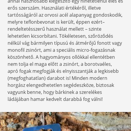
annál hasznosabb kiegészítő egy hihetetlenül éles és
erős szerszám. Használati értékéről, illetve
tartósságáról az orvosi acél alapanyag gondoskodik,
melyre teflonbevonat is került, éppen ezért–
rendeltetésszerű használat mellett – szinte
lehetetlen kicsorbítani. Tökéletesen, szőröződés
nélkül vág bármilyen típusú és átmérőjű fonott vagy
monofil zsinórt, ami a speciális micro-fogazásnak
köszönhető. A hagyományos ollókkal ellentétben
nem tolja el maga előtt a zsinórt, a borotvaéles,
apró fogak megfogják és elnyisszantják a legkisebb
(megfoghatatlan) darabot is! Minden modern
horgász elengedhetetlen segédeszköze, biztosak
vagyunk benne, hogy bárkinek a szerelékes
ládájában hamar kedvelt darabbá fog válni!