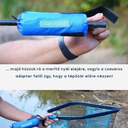
… majd húzzuk rá a merítő nyél elejére, vagyis a csavaros
adapter felől úgy, hogy a tépőzár előre nézzen!