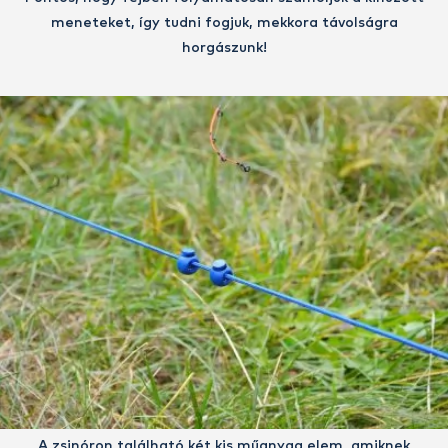
meneteket, így tudni fogjuk, mekkora távolságra
horgászunk!
A zsinóron található két kis műanyag elem, amiknek