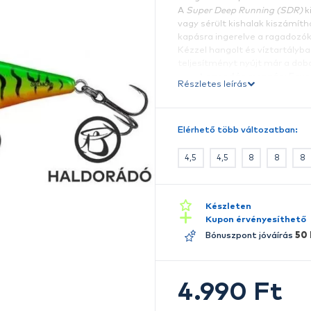
I
A
h
A
v
k
K
te
Ré
E