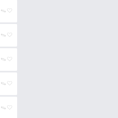
 kishalakat utánozza.
ek messziről odavonzzák a
znek.
dig kiszámíthatatlan,
tos akadáshoz.
ző színekben, melyek