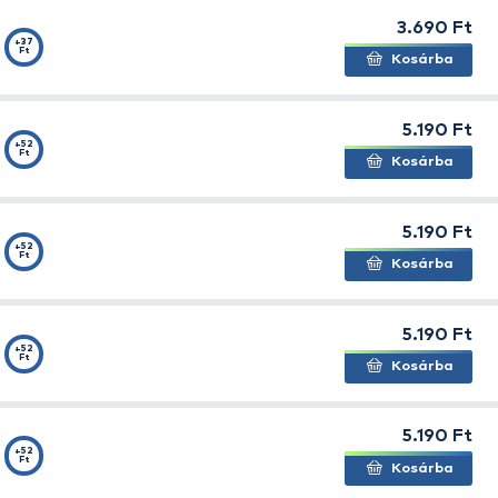
billegő és gördülő mozgás, amely a sérült vagy menekülő
almo legendás csörgőrendszere rezgéseket kelt, amely
Eléri azokat a mélységeket, ahol a nagy ragadozók rejtő
nletes bevontatásnál stabil mozgás, apró rántásokkal pe
viselkedés.
kete nikkel bevonatú VMC horgok és Rasco karikák a biz
ztelt:
Tökéletes teljesítmény már az első használattól.
 cm (5,5 g) és 7 cm (8 g) méretben, természetes, áttets
tel a még élethűbb megjelenésért.