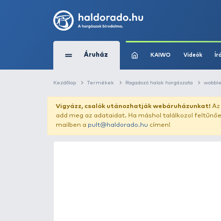
Áruház
KAIWO
Kezdőlap
Termékek
Ragadozó halak horg
Vigyázz, csalók utánozhatják webár
add meg az adataidat. Ha máshol találk
mailben a
pult@haldorado.hu
címen!