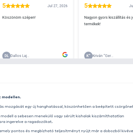
A
s 29990 feletti végösszeg esetén.
c
v