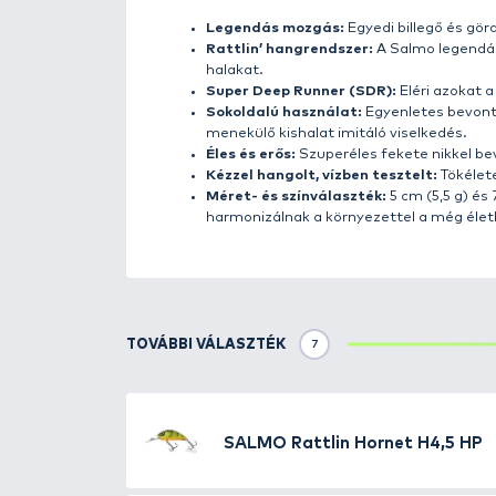
Részletek
Izgalmas fejlesztések egy ikon
A
Rattlin’ Executor SDR
ötvözi a
A
Super Deep Running (SDR)
kiv
mozgását utánozza, ezzel mély v
Kézzel hangolt és víztartályban 