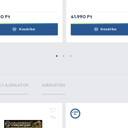
+52
der SD8 REW
Ft
+52
er SD8 SHP
Ft
ng RS9SP
+50
Ft