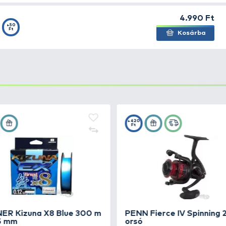
+35
et H4,5 HP
Ft
et H4,5S
+37
Ft
+52
er SD8 BRP
Ft
+52
er SD8 GRT
Ft