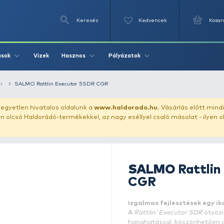
Keresés
Videók
Vizek
Írások
Hasznos
Pályázat
ászata
wobbler
SALMO Rattlin Executor 5SDR CGR
uházunkat!
Az egyetlen hivatalos oldalunk a
www.haldor
ozol feltűnően olcsó Haldorádó-termékekkel, az nagy eséll