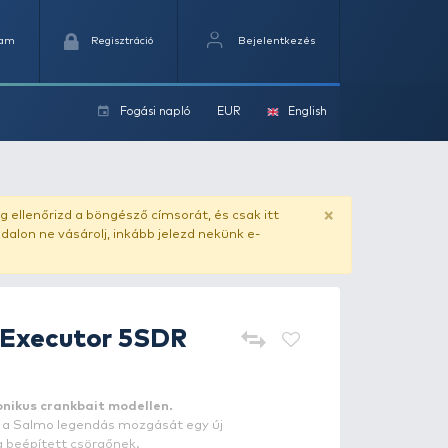
Kedvencek
Kosaram
Regisztráció
Fogási na
ok
ado.hu
. Vásárlás előtt mindig ellenőrizd a böngésző címs
yel csaló másolat - ilyen oldalon ne vásárolj, inkább jel
SALMO
Rattlin Executor 5SD