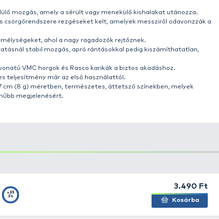
ikus crankbait modellen.
 Salmo legendás mozgását egy új hanghatással, köszönh
itelben készült modell a sebesen menekülő vagy sérült k
ízben is kapásra ingerelve a ragadozókat.
tesztelt csali, amely pontos és megbízható teljesítményt