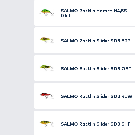
Legendás mozgás:
Egyedi 
Rattlin’ hangrendszer:
A S
halakat.
Super Deep Runner (SDR):
Sokoldalú használat:
Egye
menekülő kishalat imitáló 
Éles és erős:
Szuperéles fe
Kézzel hangolt, vízben tes
Méret- és színválaszték:
5
harmonizálnak a környezet
TOVÁBBI VÁLASZTÉK
7