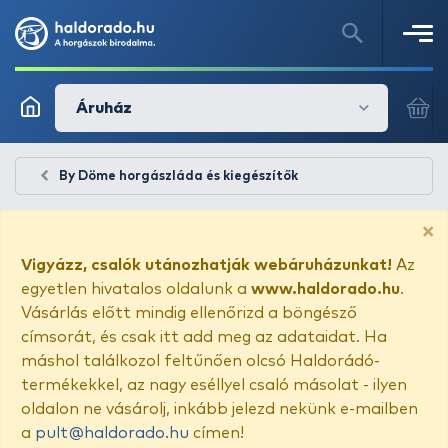
Áruház
By Döme horgászláda és kiegészítők
×
Vigyázz, csalók utánozhatják webáruházunkat!
Az
egyetlen hivatalos oldalunk a
www.haldorado.hu
.
Vásárlás előtt mindig ellenőrizd a böngésző
címsorát, és csak itt add meg az adataidat. Ha
máshol találkozol feltűnően olcsó Haldorádó-
termékekkel, az nagy eséllyel csaló másolat - ilyen
oldalon ne vásárolj, inkább jelezd nekünk e-mailben
a
pult@haldorado.hu
címen!