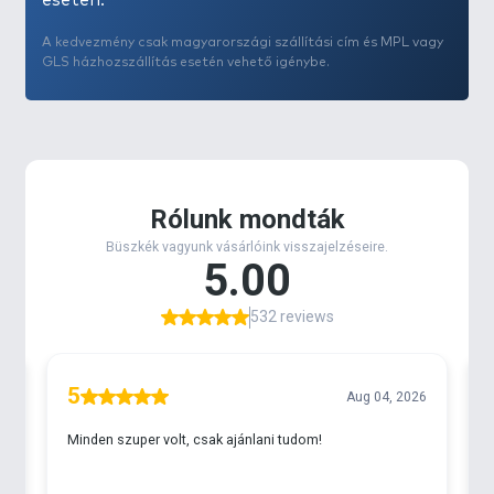
esetén.
A kedvezmény csak magyarországi szállítási cím és MPL vagy
GLS házhozszállítás esetén vehető igénybe.