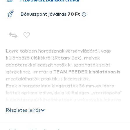
Fizethetsz bankkártyával
Bónuszpont jóváírás
70 Ft
Egyre többen horgásznak versenyládáról, vagy
különböző ülőkékről (Rotary Box), melyek
adapterekkel egészíthetők ki, szabhatók saját
igényekhez. Immár a
TEAM FEEDER kínálatában is
megtalálhatók praktikus kiegészítők.
Ezek a horgászláda kiegészítők 36 mm-es lábra
lettek optimalizálva, de a különleges „szorítópofa”
kialakításának köszönhetően a vékonyabb lábakra
is stabilan rá lehet helyezni azokat!
Mivel sokféle
Részletes leírás
remek kiegészítő található meg a kínálatban,
mindenki megtalálja azokat, amelyekkel igazán
komfortos horgászállást tud magának „építeni”.