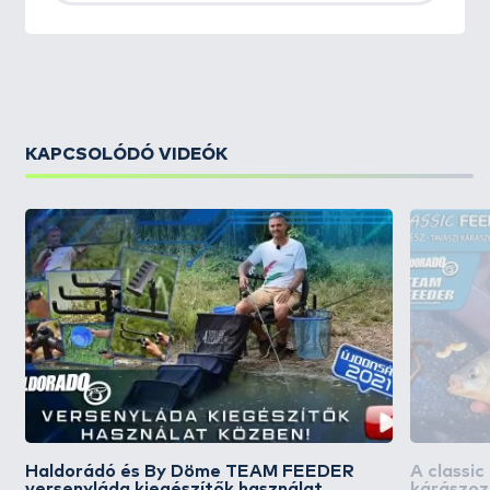
KAPCSOLÓDÓ VIDEÓK
Haldorádó és By Döme TEAM FEEDER
A classic
versenyláda kiegészítők használat
kárászoz