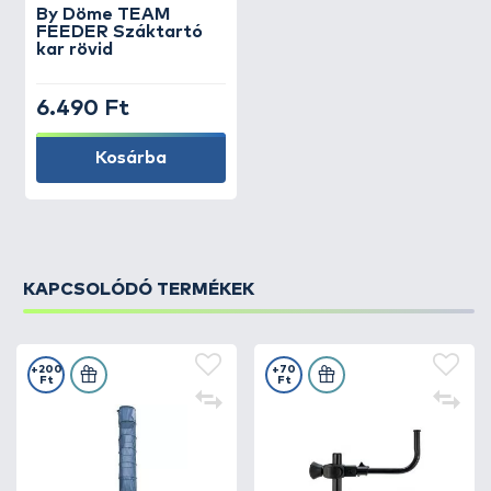
By Döme
TEAM
FEEDER Száktartó
kar rövid
6.490 Ft
Kosárba
KAPCSOLÓDÓ TERMÉKEK
+200
+70
Ft
Ft