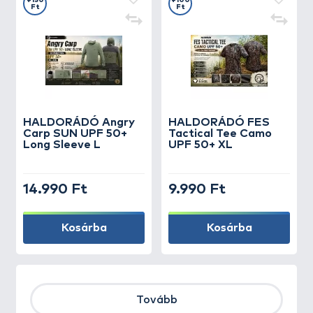
+150
+100
Ft
Ft
HALDORÁDÓ Angry
HALDORÁDÓ FES
Carp SUN UPF 50+
Tactical Tee Camo
Long Sleeve L
UPF 50+ XL
14.990 Ft
9.990 Ft
Kosárba
Kosárba
Tovább