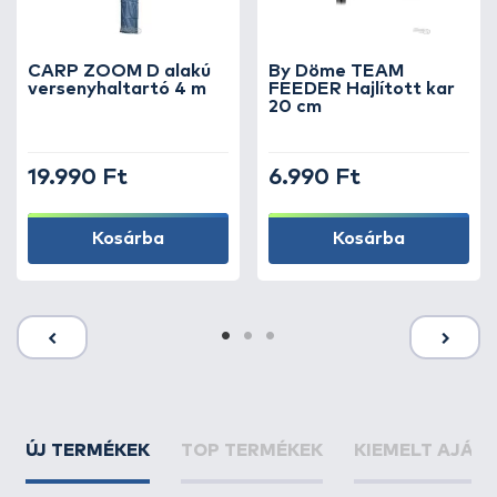
CARP ZOOM D alakú
By Döme TEAM
versenyhaltartó 4 m
FEEDER Hajlított kar
20 cm
19.990 Ft
6.990 Ft
Kosárba
Kosárba
ÚJ TERMÉKEK
TOP TERMÉKEK
KIEMELT AJÁN