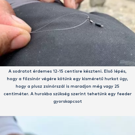
A sodratot érdemes 12-15 centisre készteni. Első lépés,
hogy a főzsinór végére kötünk egy kisméretű hurkot úgy,
hogy a plusz zsinórszál is maradjon még vagy 25
centiméter. A hurokba szükség szerint tehetünk egy feeder
gyorskapcsot