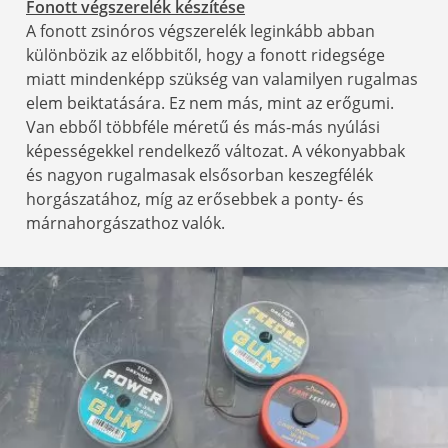
Fonott végszerelék készítése
A fonott zsinóros végszerelék leginkább abban
különbözik az előbbitől, hogy a fonott ridegsége
miatt mindenképp szükség van valamilyen rugalmas
elem beiktatására. Ez nem más, mint az erőgumi.
Van ebből többféle méretű és más-más nyúlási
képességekkel rendelkező változat. A vékonyabbak
és nagyon rugalmasak elsősorban keszegfélék
horgászatához, míg az erősebbek a ponty- és
márnahorgászathoz valók.