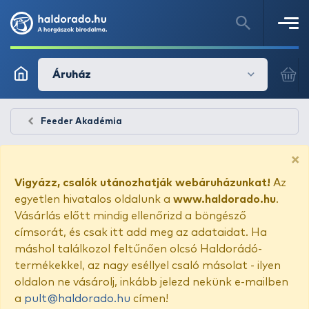
Áruház
Feeder Akadémia
×
Vigyázz, csalók utánozhatják webáruházunkat!
Az
egyetlen hivatalos oldalunk a
www.haldorado.hu
.
Vásárlás előtt mindig ellenőrizd a böngésző
címsorát, és csak itt add meg az adataidat. Ha
máshol találkozol feltűnően olcsó Haldorádó-
termékekkel, az nagy eséllyel csaló másolat - ilyen
oldalon ne vásárolj, inkább jelezd nekünk e-mailben
a
pult@haldorado.hu
címen!