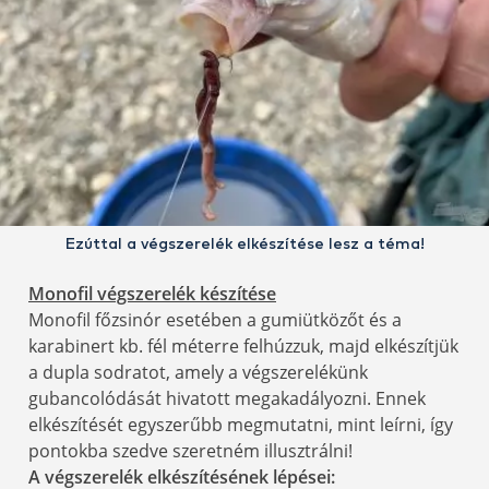
Ezúttal a végszerelék elkészítése lesz a téma!
Monofil végszerelék készítése
Monofil főzsinór esetében a gumiütközőt és a
karabinert kb. fél méterre felhúzzuk, majd elkészítjük
a dupla sodratot, amely a végszerelékünk
gubancolódását hivatott megakadályozni. Ennek
elkészítését egyszerűbb megmutatni, mint leírni, így
pontokba szedve szeretném illusztrálni!
A végszerelék elkészítésének lépései: