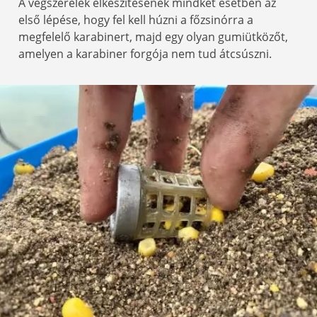
A végszerelék elkészítésének mindkét esetben az
első lépése, hogy fel kell húzni a főzsinórra a
megfelelő karabinert, majd egy olyan gumiütközőt,
amelyen a karabiner forgója nem tud átcsúszni.