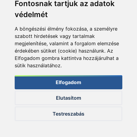
Fontosnak tartjuk az adatok
védelmét
A böngészési élmény fokozása, a személyre
szabott hirdetések vagy tartalmak
megjelenítése, valamint a forgalom elemzése
érdekében sütiket (cookie) használunk. Az
Elfogadom gombra kattintva hozzájárulhat a
sütik használatához.
Elfogadom
Írta: Sipos Gábor
Elutasítom
Fotó: Bank Bálint
Videó: Bank Bálint, Takács Péter
Testreszabás
KAPCSOLÓDÓ TERMÉKEK