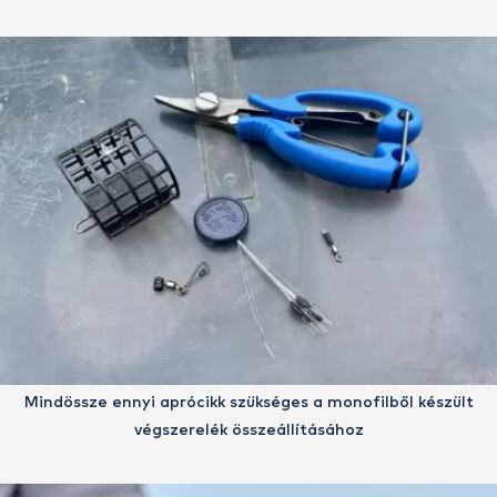
Mindössze ennyi aprócikk szükséges a monofilből készült
végszerelék összeállításához