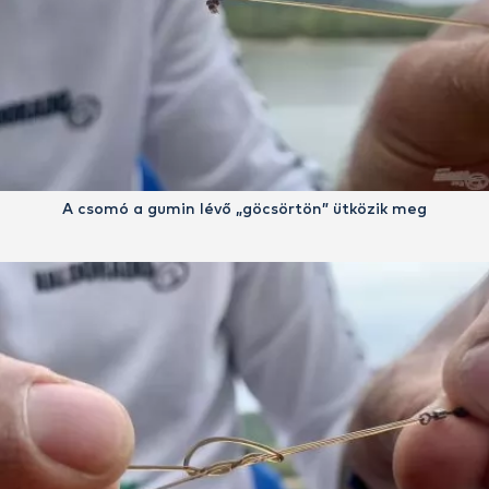
A csomó a gumin lévő „göcsörtön” ütközik meg