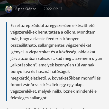
Sipos Gábor
2022-09-17
Ezzel az epizóddal az egyszerűen elkészíthető
végszerelékek bemutatása a célom. Mondtam
már, hogy a classic feeder is könnyen
összeállítható, sallangmentes végszereléket
igényel, a vízpartokat és a közösségi oldalakat
járva azonban sokszor akad meg a szemem olyan
„alkotásokon”, amelyek iszonyúan túl vannak
bonyolítva és használhatóságuk
megkérdőjelezhető. A következőkben monofil és
fonott zsinórra is készítek egy-egy alap-
végszereléket, melyek nélkülöznek mindenféle
felesleges sallangot.