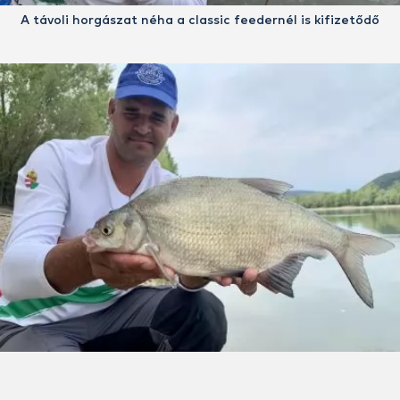
A távoli horgászat néha a classic feedernél is kifizetődő
A hosszú előkés módszer első számú célhala