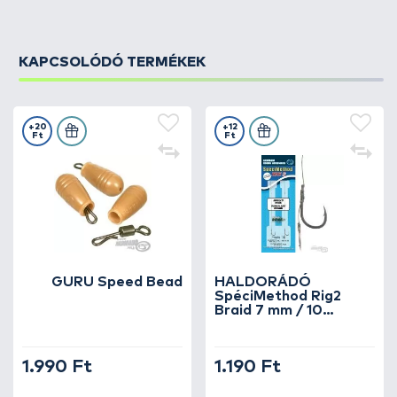
KAPCSOLÓDÓ TERMÉKEK
+20
+12
Ft
Ft
GURU Speed Bead
HALDORÁDÓ
SpéciMethod Rig2
Braid 7 mm / 10
barbed
1.990 Ft
1.190 Ft