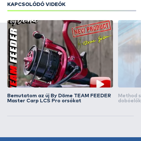
KAPCSOLÓDÓ VIDEÓK
Bemutatom az új By Döme TEAM FEEDER
Method su
Master Carp LCS Pro orsókat
dobóelő