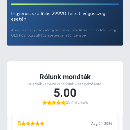
Ingyenes szállítás 29990 feletti végösszeg
esetén.
A kedvezmény csak magyarországi szállítási cím és MPL vagy
GLS házhozszállítás esetén vehető igénybe.