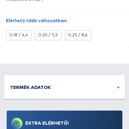
terepen is helytáll. Feltűnő színe miatt éjszakai
horgászatokhoz is ideális. Színe: fényes fluosárga.
Elérhető több változatban:
0.18 / 4,4
0.20 / 5,5
0.25 / 8,6
TERMÉK ADATOK
EXTRA ELÉRHETŐ!