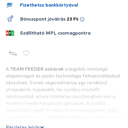
Fizethetsz bankkártyával
Bónuszpont jóváírás
23 Ft
Szállítható MPL csomagpontra
A
TEAM FEEDER zsinórok
a legjobb minőségű
alapanyagok és japán technológia felhasználásával
készülnek. Ennek végeredménye egy rendkívül
strapabíró, kopásálló, kis nyúlású monofil
zsinórcsalád, amely tökéletes összhangban van a
modern feederhorgászat igényeivel. A család
különböző tagjait további finomhangolással, még
egyedibbé tettük. A
Master Carp
egy rendkívül sima
felületű, különösen strapabíró zsinór, amely akadós
Részletes leírás