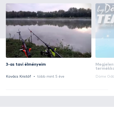
3-as tavi élményeim
Megjele
termékka
Kovács Kristóf
több mint 5 éve
Döme Gáb