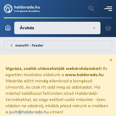
Áruház
monofil - feeder
×
Vigyázz, csalók utánozhatják webáruházunkat!
Az
egyetlen hivatalos oldalunk a
www.haldorado.hu
.
Vásárlás előtt mindig ellenőrizd a böngésző
címsorát, és csak itt add meg az adataidat. Ha
máshol találkozol feltűnően olcsó Haldorádó-
termékekkel, az nagy eséllyel csaló másolat - ilyen
oldalon ne vásárolj, inkább jelezd nekünk e-mailben
a
pult@haldorado.hu
címen!