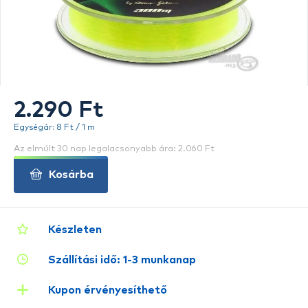
2.290 Ft
Egységár: 8 Ft / 1 m
Az elmúlt 30 nap legalacsonyabb ára: 2.060 Ft
Kosárba
Készleten
Szállítási idő: 1-3 munkanap
Kupon érvényesíthető