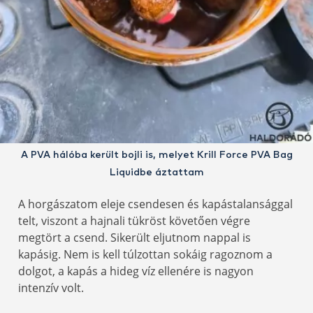
A PVA hálóba került bojli is, melyet Krill Force PVA Bag
Liquidbe áztattam
A horgászatom eleje csendesen és kapástalansággal
telt, viszont a hajnali tükröst követően végre
megtört a csend. Sikerült eljutnom nappal is
kapásig. Nem is kell túlzottan sokáig ragoznom a
dolgot, a kapás a hideg víz ellenére is nagyon
intenzív volt.