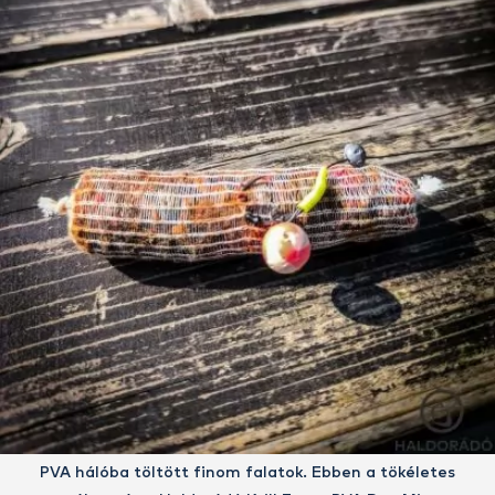
PVA hálóba töltött finom falatok. Ebben a tökéletes