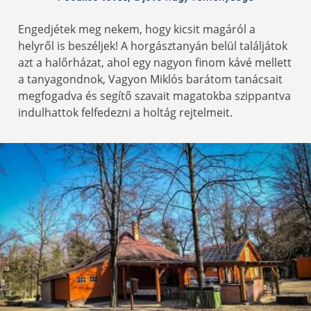
Engedjétek meg nekem, hogy kicsit magáról a
helyről is beszéljek! A horgásztanyán belül találjátok
azt a halőrházat, ahol egy nagyon finom kávé mellett
a tanyagondnok, Vagyon Miklós barátom tanácsait
megfogadva és segítő szavait magatokba szippantva
indulhattok felfedezni a holtág rejtelmeit.