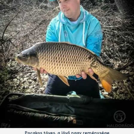
Pocakos töves, a jövő nagy reménysége