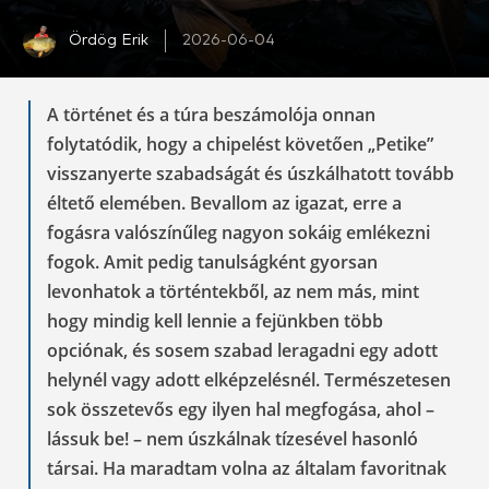
Ördög Erik
2026-06-04
A történet és a túra beszámolója onnan
folytatódik, hogy a chipelést követően „Petike”
visszanyerte szabadságát és úszkálhatott tovább
éltető elemében. Bevallom az igazat, erre a
fogásra valószínűleg nagyon sokáig emlékezni
fogok. Amit pedig tanulságként gyorsan
levonhatok a történtekből, az nem más, mint
hogy mindig kell lennie a fejünkben több
opciónak, és sosem szabad leragadni egy adott
helynél vagy adott elképzelésnél. Természetesen
sok összetevős egy ilyen hal megfogása, ahol –
lássuk be! – nem úszkálnak tízesével hasonló
társai. Ha maradtam volna az általam favoritnak