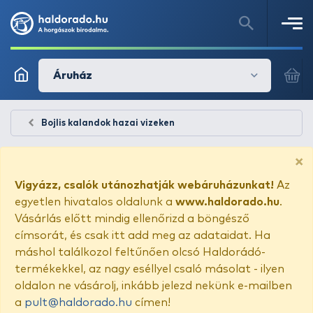
Áruház
Bojlis kalandok hazai vizeken
×
Vigyázz, csalók utánozhatják webáruházunkat!
Az
egyetlen hivatalos oldalunk a
www.haldorado.hu
.
Vásárlás előtt mindig ellenőrizd a böngésző
címsorát, és csak itt add meg az adataidat. Ha
máshol találkozol feltűnően olcsó Haldorádó-
termékekkel, az nagy eséllyel csaló másolat - ilyen
oldalon ne vásárolj, inkább jelezd nekünk e-mailben
a
pult@haldorado.hu
címen!