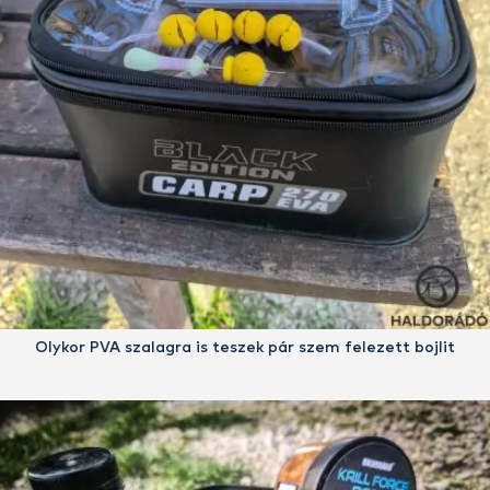
Olykor PVA szalagra is teszek pár szem felezett bojlit