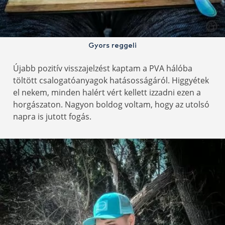
Gyors reggeli
Újabb pozitív visszajelzést kaptam a PVA hálóba
töltött csalogatóanyagok hatásosságáról. Higgyétek
el nekem, minden halért vért kellett izzadni ezen a
horgászaton. Nagyon boldog voltam, hogy az utolsó
napra is jutott fogás.