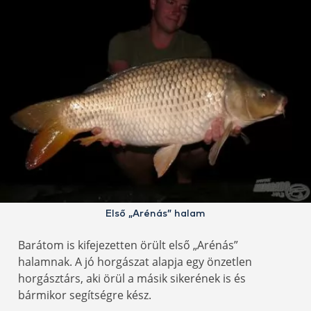
Első „Arénás” halam
Barátom is kifejezetten örült első „Arénás”
halamnak. A jó horgászat alapja egy önzetlen
horgásztárs, aki örül a másik sikerének is és
bármikor segítségre kész.