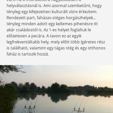
helyválasztásnál is. Ami azonnal szembetűnt, hogy
tényleg egy kifejezetten kulturált vízre érkeztem.
Rendezett part, faházas-stéges horgászhelyek…
tényleg minden adott egy kellemes pihenésre itt
akár családostól is. Az 1-es helyet foglaltuk le
előzetesen a pecára. A tavon ez az egyik
legfrekventáltabb hely, mely előtt több ígéretes rész
is található, valamint egy tágas stég és egy otthonos
faház is tartozik hozzá.