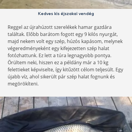
Kedves kis éjszakai vendég
Reggel az újrahúzott szerelékek hamar gazdára
találtak. Előbb barátom fogott egy 9 kilós nyurgát,
majd nekem volt egy szép, húzós kapásom, melynek
végeredményeként egy kifejezetten szép halat
fotózhattunk. Ez lett a túra legnagyobb pontya.
Örültem neki, hiszen ez a példány már a 10 kg
felettieket képviselte, így kitűzött célom teljesült. Egy
újabb víz, ahol sikerült pár szép halat fognunk és
megörökíteni.