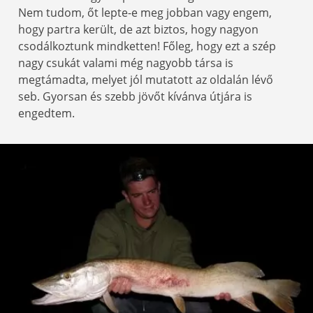
Nem tudom, őt lepte-e meg jobban vagy engem,
hogy partra került, de azt biztos, hogy nagyon
csodálkoztunk mindketten! Főleg, hogy ezt a szép
nagy csukát valami még nagyobb társa is
megtámadta, melyet jól mutatott az oldalán lévő
seb. Gyorsan és szebb jövőt kívánva útjára is
engedtem.