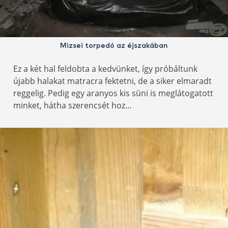
Mizsei torpedó az éjszakában
Ez a két hal feldobta a kedvünket, így próbáltunk
újabb halakat matracra fektetni, de a siker elmaradt
reggelig. Pedig egy aranyos kis süni is meglátogatott
minket, hátha szerencsét hoz…