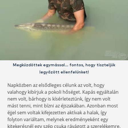
Megküzdöttek egymással… fontos, hogy tiszteljük
legyőzött ellenfelünket!
Napközben az elsődleges célunk az volt, hogy
valahogy kibírjuk a pokoli hőséget. Kapás egyáltalán
nem volt, bárhogy is kísérleteztünk, így nem volt
mást tenni, mint bízni az éjszakában. Azonban most
éjjel sem voltak kifejezetten aktívak a halak, így
folyton variáltam, melynek eredményeként egy
kitekerésnél egy szép csuka rávágott a szerelékemre.