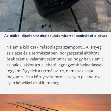
Az alábbi dipelt tintahalas „hóemberre” csábult el a töves
Nálam a kiló csak másodlagos szempont… A lényeg
az alázat és a természetben, horgászattal eltöltött
órák száma, valamint számomra az, hogy ha valamit
csinálok, akkor azt a lehető legnagyobb beleadással
tegyem. Figyelek a természetre, nem csak saját
magamra és a környezetemre… az ilyen pillanatokat
ilyen képekkel örökítem meg: