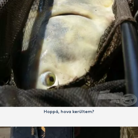
Hoppá, hova kerültem?