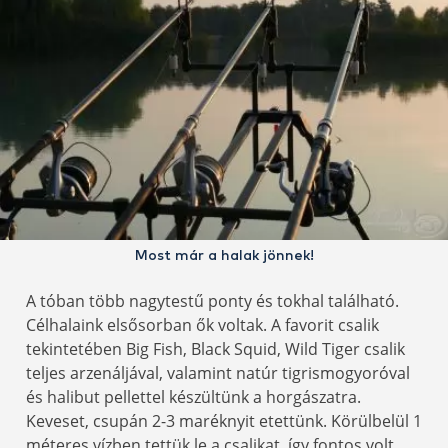
Most már a halak jönnek!
A tóban több nagytestű ponty és tokhal található.
Célhalaink elsősorban ők voltak. A favorit csalik
tekintetében Big Fish, Black Squid, Wild Tiger csalik
teljes arzenáljával, valamint natúr tigrismogyoróval
és halibut pellettel készültünk a horgászatra.
Keveset, csupán 2-3 maréknyit etettünk. Körülbelül 1
méteres vízben tettük le a csalikat, így fontos volt,