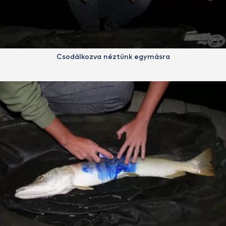
Csodálkozva néztünk egymásra