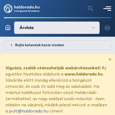
Áruház
Bojlis kalandok hazai vizeken
×
Vigyázz, csalók utánozhatják webáruházunkat!
Az
egyetlen hivatalos oldalunk a
www.haldorado.hu
.
Vásárlás előtt mindig ellenőrizd a böngésző
címsorát, és csak itt add meg az adataidat. Ha
máshol találkozol feltűnően olcsó Haldorádó-
termékekkel, az nagy eséllyel csaló másolat - ilyen
oldalon ne vásárolj, inkább jelezd nekünk e-mailben
a
pult@haldorado.hu
címen!