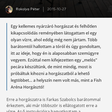
Rokolya Péter
2015-10-27
Egy kellemes nyárzáró horgászat és felhőtlen
kikapcsolódás reményében látogattam el egy
olyan vízre, ahol eddig még nem jártam. Több
barátomtól hallottam a tóról és úgy gondoltam,
itt az ideje, hogy én is alaposabban szemügyre
vegyem. Ezúttal nem kifejezetten egy „melós”
pecára készültünk, de mint mindig, most is
próbáltuk kihozni a horgászatból a lehető
legtöbbet… a helyszín nem volt más, mint a Fish
Aréna Horgásztó!
Erre a horgászatra is Farkas Szabolcs barátommal
érkeztem, aki már többször is ellátogatott erre a
vízre. Az ő instrukcióira hagyatkoztam a