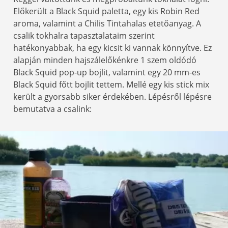
Előkerült a Black Squid paletta, egy kis Robin Red
aroma, valamint a Chilis Tintahalas etetőanyag. A
csalik tokhalra tapasztalataim szerint
hatékonyabbak, ha egy kicsit ki vannak könnyítve. Ez
alapján minden hajszálelőkénkre 1 szem oldódó
Black Squid pop-up bojlit, valamint egy 20 mm-es
Black Squid főtt bojlit tettem. Mellé egy kis stick mix
került a gyorsabb siker érdekében. Lépésről lépésre
bemutatva a csalink: