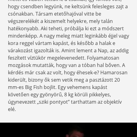
hogy csendben legyünk, ne keltsünk felesleges zajt a
csónakban. Társam etetőhajóval vitte be
végszerelékét a kiszemelt helyekre, mely talán
hatékonyabb. Aki teheti, próbálja ki ezt a módszert
mindenképp. A nagy meleg miatt leginkább éjjel vagy
kora reggel vártam kapást, és később a halak e
várakozást igazolták is. Amint lement a Nap, az addig
feszített víztükör megelevenedett. Folyamatosan
mozgások mutatták, hogy van a tóban hal bőven. A
kérdés már csak az volt, hogy éhesek-e? Hamarosan
kiderült, bizony ők sem vetik meg a pasztázott 20
mm-es Big Fish bojlit. Egy vehemens kapást
követően egy gyönyörű, 8 kg körüli pikkelyes,
úgynevezett „sziki pontyot” tarthattam az objektív
elé.