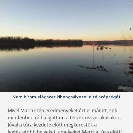
Nem bírom elégszer kihangsúlyozni a tó szépségét
Mivel Marci szép eredményeket ért el már itt, sok
mindenben rá hallgattam a tervek összerakásakor.
Jóval a túra kezdete előtt megkerestük a
legbiztatóbb helyeket, amelyeket Marci a túra előtti