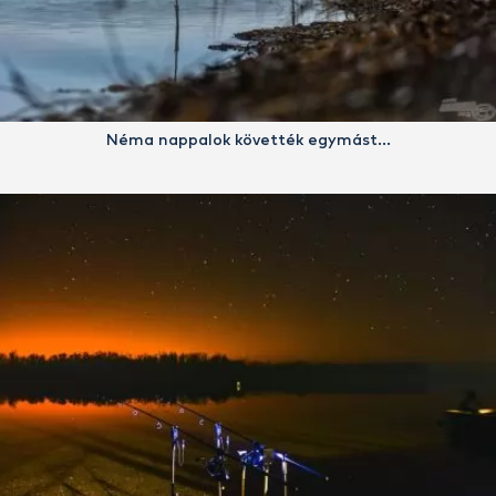
Néma nappalok követték egymást…