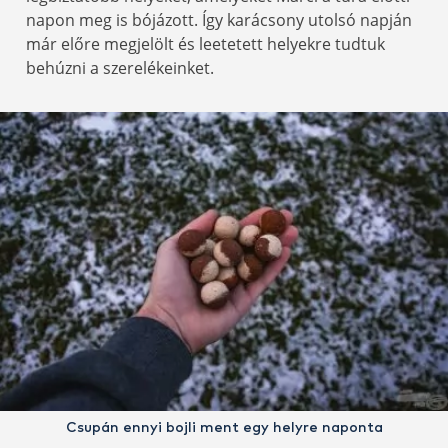
napon meg is bójázott. Így karácsony utolsó napján
már előre megjelölt és leetetett helyekre tudtuk
behúzni a szerelékeinket.
Csupán ennyi bojli ment egy helyre naponta