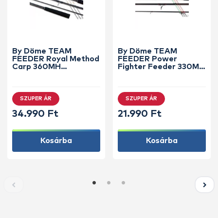
By Döme TEAM
By Döme TEAM
FEEDER Royal Method
FEEDER Power
Carp 360MH
Fighter Feeder 330M
horgászbot +
horgászbot +
Dobókesztyű ujj
Dobókesztyű ujj
SZUPER ÁR
SZUPER ÁR
34.990 Ft
21.990 Ft
Kosárba
Kosárba