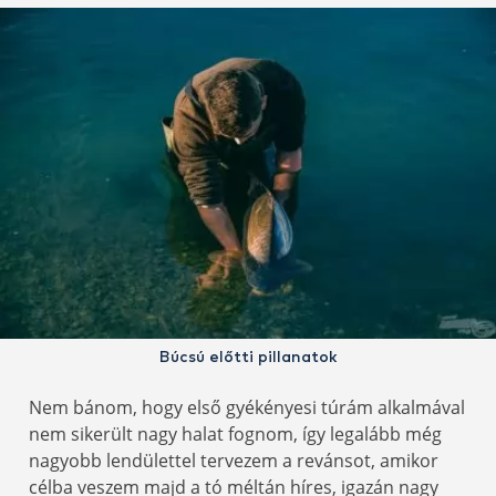
Búcsú előtti pillanatok
Nem bánom, hogy első gyékényesi túrám alkalmával
nem sikerült nagy halat fognom, így legalább még
nagyobb lendülettel tervezem a revánsot, amikor
célba veszem majd a tó méltán híres, igazán nagy