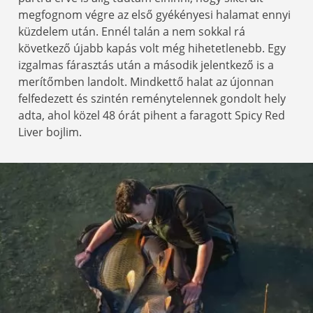
megfognom végre az első gyékényesi halamat ennyi
küzdelem után. Ennél talán a nem sokkal rá
következő újabb kapás volt még hihetetlenebb. Egy
izgalmas fárasztás után a második jelentkező is a
merítőmben landolt. Mindkettő halat az újonnan
felfedezett és szintén reménytelennek gondolt hely
adta, ahol közel 48 órát pihent a faragott Spicy Red
Liver bojlim.