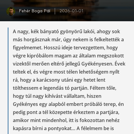
Fehér Boga Pál
2026-01-01
A nagy, kék bányató gyönyörű lakói, ahogy sok
más horgásznak már, úgy nekem is felkeltették a
figyelmemet. Hosszú ideje tervezgettem, hogy
végre kipróbálom magam az általam megszokott
vizektől merően eltérő jellegű Gyékényesen. Évek
teltek el, és végre most télen lehetőségem nyílt
rá, hogy a karácsony utáni egy hetet lent
tölthessem e legendás tó partján. Féltem tőle,
hogy túl nagy kihívást vállaltam, hiszen
Gyékényes egy alapból embert próbáló terep, én
pedig pont a tél közepette érkeztem a partjára,
amikor mint mindenhol, itt is fokozottan nehéz
kapásra bírni a pontyokat… A félelmem be is