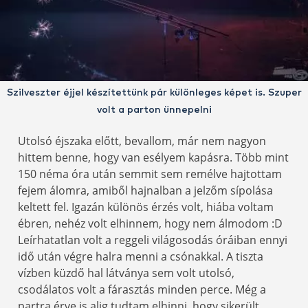
Szilveszter éjjel készítettünk pár különleges képet is. Szuper
volt a parton ünnepelni
Utolsó éjszaka előtt, bevallom, már nem nagyon
hittem benne, hogy van esélyem kapásra. Több mint
150 néma óra után semmit sem remélve hajtottam
fejem álomra, amiből hajnalban a jelzőm sípolása
keltett fel. Igazán különös érzés volt, hiába voltam
ébren, nehéz volt elhinnem, hogy nem álmodom :D
Leírhatatlan volt a reggeli világosodás óráiban ennyi
idő után végre halra menni a csónakkal. A tiszta
vízben küzdő hal látványa sem volt utolsó,
csodálatos volt a fárasztás minden perce. Még a
partra érve is alig tudtam elhinni, hogy sikerült