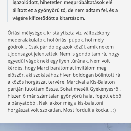
igazolódott, hihetetlen megpróbáltatások elé
állított ez a gyönyörű tó, de nem adtam fel, és a
végére kifizetődött a kitartásom.
Óriási mélységek, kristálytiszta víz, változékony
mederalakulatok, hol óriási púpok, hol mély
gödrök… Csak pár dolog azok közül, amik nekem
újdonságot jelentettek. Nem is gondoltam rá, hogy
egyedül vágok neki egy ilyen túrának. Nem volt
kérdés, hogy Marci barátomat invitálom meg
először, aki szokásához híven boldogan bólintott rá
a közös horgászat tervére. Marcival a Kis-Balaton
partján futottam össze. Sokat mesélt Gyékényesről,
hiszen ő már számtalan gyönyörű halat fogott ebből
a bányatóból. Neki akkor még a kis-balatoni
horgászat volt szokatlan. Most fordult a kocka… :)