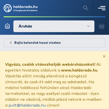
Áruház
Bojlis kalandok hazai vizeken
×
Vigyázz, csalók utánozhatják webáruházunkat!
Az
egyetlen hivatalos oldalunk a
www.haldorado.hu
.
Vásárlás előtt mindig ellenőrizd a böngésző
címsorát, és csak itt add meg az adataidat. Ha
máshol találkozol feltűnően olcsó Haldorádó-
termékekkel, az nagy eséllyel csaló másolat - ilyen
oldalon ne vásárolj, inkább jelezd nekünk e-mailben
a
pult@haldorado.hu
címen!