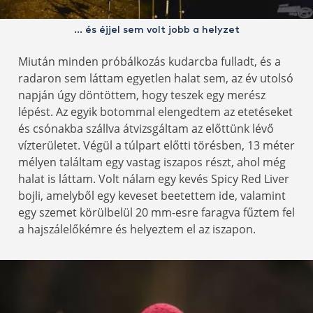
… és éjjel sem volt jobb a helyzet
Miután minden próbálkozás kudarcba fulladt, és a
radaron sem láttam egyetlen halat sem, az év utolsó
napján úgy döntöttem, hogy teszek egy merész
lépést. Az egyik botommal elengedtem az etetéseket
és csónakba szállva átvizsgáltam az előttünk lévő
vízterületet. Végül a túlpart előtti törésben, 13 méter
mélyen találtam egy vastag iszapos részt, ahol még
halat is láttam. Volt nálam egy kevés Spicy Red Liver
bojli, amelyből egy keveset beetettem ide, valamint
egy szemet körülbelül 20 mm-esre faragva fűztem fel
a hajszálelőkémre és helyeztem el az iszapon.