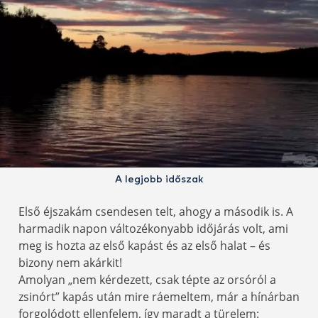
A legjobb időszak
Első éjszakám csendesen telt, ahogy a második is. A
harmadik napon változékonyabb időjárás volt, ami
meg is hozta az első kapást és az első halat – és
bizony nem akárkit!
Amolyan „nem kérdezett, csak tépte az orsóról a
zsinórt” kapás után mire ráemeltem, már a hínárban
forgolódott ellenfelem, így maradt a türelem: