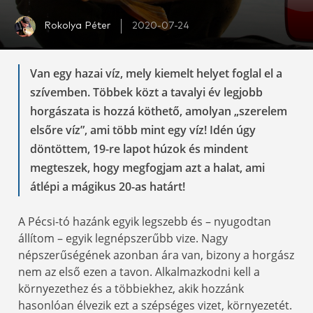
Rokolya Péter
2020-07-24
Van egy hazai víz, mely kiemelt helyet foglal el a
szívemben. Többek közt a tavalyi év legjobb
horgászata is hozzá köthető, amolyan „szerelem
elsőre víz”, ami több mint egy víz! Idén úgy
döntöttem, 19-re lapot húzok és mindent
megteszek, hogy megfogjam azt a halat, ami
átlépi a mágikus 20-as határt!
A Pécsi-tó hazánk egyik legszebb és – nyugodtan
állítom – egyik legnépszerűbb vize. Nagy
népszerűségének azonban ára van, bizony a horgász
nem az első ezen a tavon. Alkalmazkodni kell a
környezethez és a többiekhez, akik hozzánk
hasonlóan élvezik ezt a szépséges vizet, környezetét.