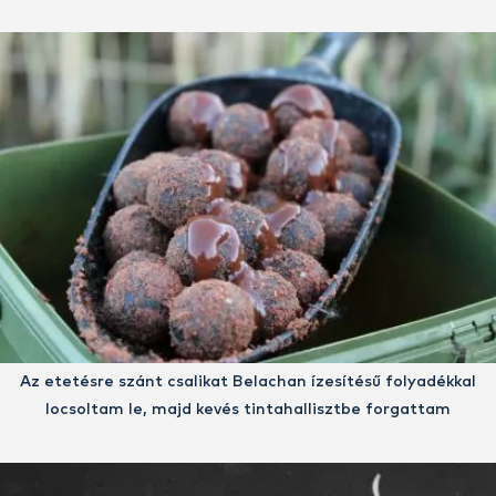
Az etetésre szánt csalikat Belachan ízesítésű folyadékkal
locsoltam le, majd kevés tintahallisztbe forgattam