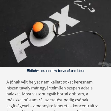
Előkém és csalim bevetésre kész
A jónak vélt helyet nem kellett sokat keresnem,
hiszen tavaly már egyértelműen szépen adta a
halakat. Most viszont egyik bottal dobtam, a
másikkal húztam rá, az etetést pedig csónak
segítségével – amennyire lehetett – koncentráltra