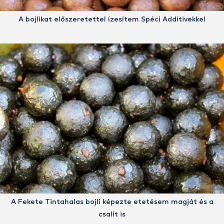
A bojlikat előszeretettel ízesítem Spéci Additivekkel
A Fekete Tintahalas bojli képezte etetésem magját és a
csalit is