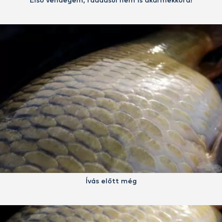
Első vendégem, ráadásul nem is akármekkora!
Ívás előtt még