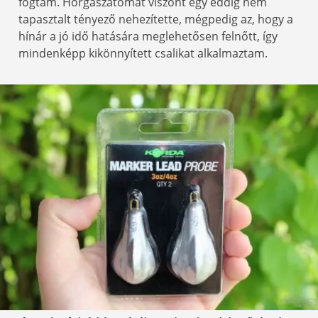
fogtam. Horgászatomat viszont egy eddig nem
tapasztalt tényező nehezítette, mégpedig az, hogy a
hínár a jó idő hatására meglehetősen felnőtt, így
mindenképp kikönnyített csalikat alkalmaztam.