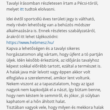
Tavalyi írásomban részletesen írtam a Pécsi-tóról,
melyet
itt
tudtok elolvasni.
Idei évtől sportcélú éves területi jegy is váltható,
mely révén lehetőség van a behúzós módszer
alkalmazására is. Ennek részletes szabályzatáról,
árakról itt lehet tájékozódni:
https://www.hebmesz.hu/
Kapva a lehetőségen és a tavalyi sikeres
horgászatomon alig vártam, hogy újfent a tó partján
üljek. Idén később érkeztünk, az időjárás tavalyhoz
képest sokkal előrébb tartott, ezáltal a természet is.
A halak java már leívott vagy éppen akkor volt
elfoglalva a szerelemmel, amikor lent voltunk.
Nekem viszont az a tapasztalatom, hogy az igazi
nagyok nem kapkodják el a nászt, így bíztam benne,
hogy nem késtem le semmiről, és jókor, jó súlyban
kaphatom el a hőn áhított halat.
Tisztában vagyok vele, hogy milyen és mekkora halak