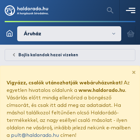
Áruház
Bojlis kalandok hazai vizeken
×
Vigyázz, csalók utánozhatják webáruházunkat!
Az
egyetlen hivatalos oldalunk a
www.haldorado.hu
.
Vásárlás előtt mindig ellenőrizd a böngésző
címsorát, és csak itt add meg az adataidat. Ha
máshol találkozol feltűnően olcsó Haldorádó-
termékekkel, az nagy eséllyel csaló másolat - ilyen
oldalon ne vásárolj, inkább jelezd nekünk e-mailben
a
pult@haldorado.hu
címen!