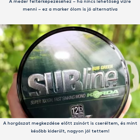
A meder feltérképezéséhez – ha nincs lehetőség vízre
menni – ez a marker ólom is jó alternatíva
A horgászat megkezdése előtt zsinórt is cseréltem, és mint
később kiderült, nagyon jól tettem!