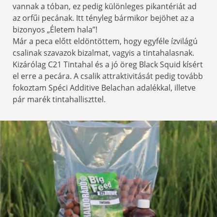
vannak a tóban, ez pedig különleges pikantériát ad
az orfűi pecának. Itt tényleg bármikor bejöhet az a
bizonyos „Életem hala”!
Már a peca előtt eldöntöttem, hogy egyféle ízvilágú
csalinak szavazok bizalmat, vagyis a tintahalasnak.
Kizárólag C21 Tintahal és a jó öreg Black Squid kísért
el erre a pecára. A csalik attraktivitását pedig tovább
fokoztam Spéci Additive Belachan adalékkal, illetve
pár marék tintahalliszttel.