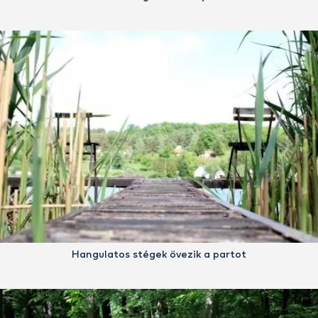
Hangulatos stégek övezik a partot