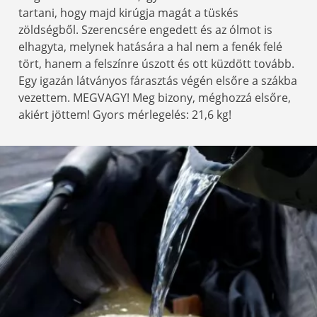
tartani, hogy majd kirúgja magát a tüskés
zöldségből. Szerencsére engedett és az ólmot is
elhagyta, melynek hatására a hal nem a fenék felé
tört, hanem a felszínre úszott és ott küzdött tovább.
Egy igazán látványos fárasztás végén elsőre a szákba
vezettem. MEGVAGY! Meg bizony, méghozzá elsőre,
akiért jöttem! Gyors mérlegelés: 21,6 kg!