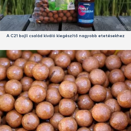
A C21 bojli család kiváló kiegészítő nagyobb etetésekhez