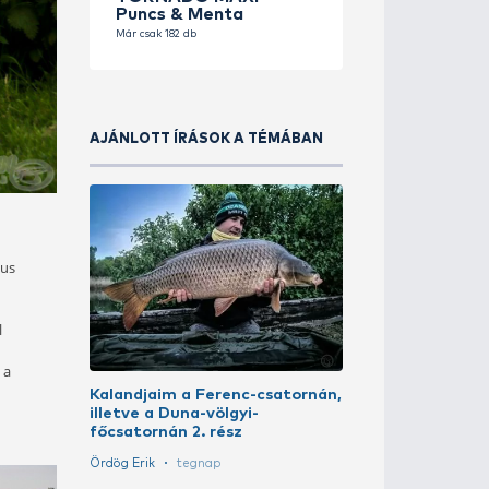
HALDOR
TORNADO
Puncs & 
Már csak 182 d