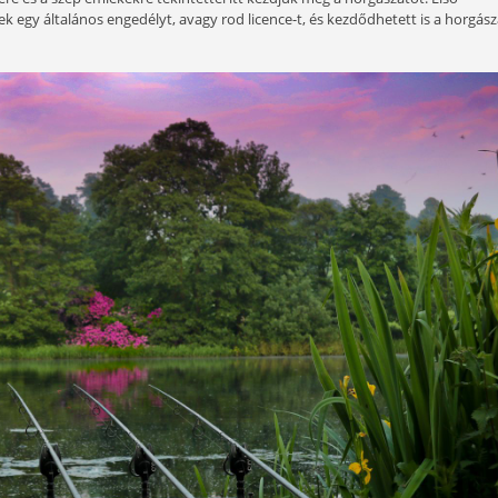
Angol pontyok nyomában” című sorozatunk utolsó része óta.
z tudom, mennyire visszavágyik a pontyhorgászat igazi Mek
erencsésen álltak a csillagok, és újra összejött a szigeto
szom, szinte heti rendszerességgel Angliában, egy helyi eg
s, ugyanis két éve tavasszal többek között megfogtuk a tó le
hely közelségére és a szép emlékekre tekintettel itt kezdjük
 váltsunk Petinek egy általános engedélyt, avagy rod licence-