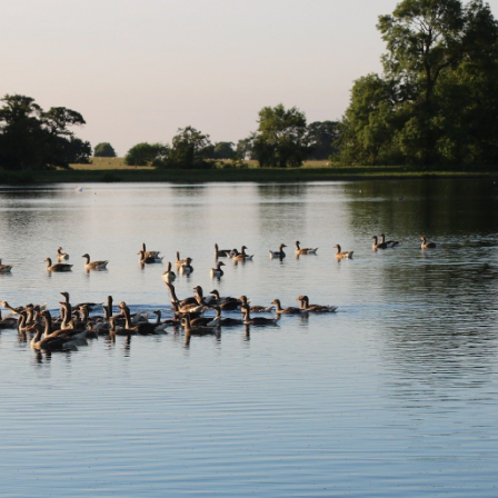
Csodás környezetben horgászhattunk
 a Kastély. A név találó, ugyanis egy impozáns királyi kastély 
ül 400 db ponty él és körülbelül 40 horgásztag van. Ez Angliá
ektáros tavon. Bár a halak száma elég csekélynek mondható
z érdekesség. A halak többsége igazi „original”, vagyis erede
ltal tenyésztett és nevelt „scaly”, vagyis spanyolmintás pontyo
ély, sötét tónusú színezet köszönhetően a kristálytiszta, á
 angol időjárás nagyon megnehezítette a dolgunkat, de az el
 kezdeni angol túránkat.