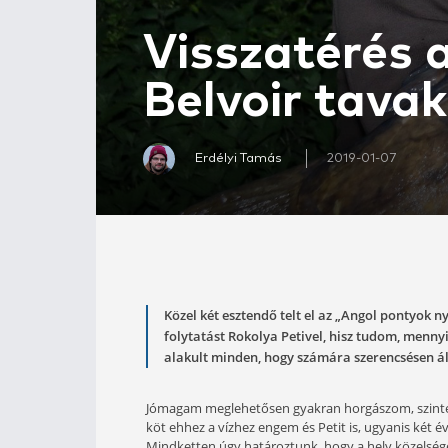
Visszaté
Belvoir t
Erdélyi Tamás
2019