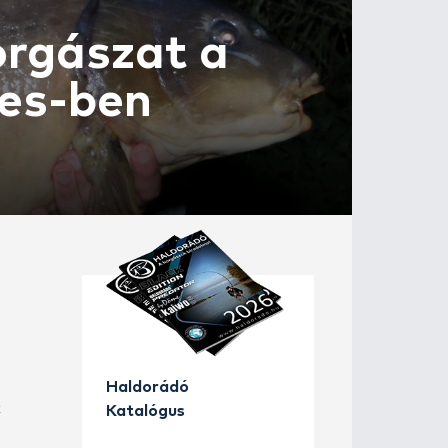
zágba, horgásza
r Fisheries-ben