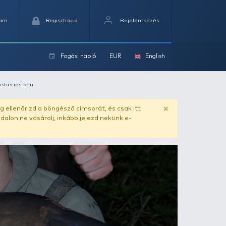
Kedvencek
Kosaram
Regisztráció
Fogási na
ok
ászat a Belvoir tavakon és Linear Fisheries-ben
ado.hu
. Vásárlás előtt mindig ellenőrizd a böngésző címs
yel csaló másolat - ilyen oldalon ne vásárolj, inkább jel