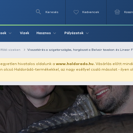
Keresés
Videók
Vizek
Írások
Hasznos
Pályázat
Bojlis kalandok külföldi vizeken
Visszatérés a szigetországba, horg
uházunkat!
Az egyetlen hivatalos oldalunk a
www.haldor
ozol feltűnően olcsó Haldorádó-termékekkel, az nagy eséll