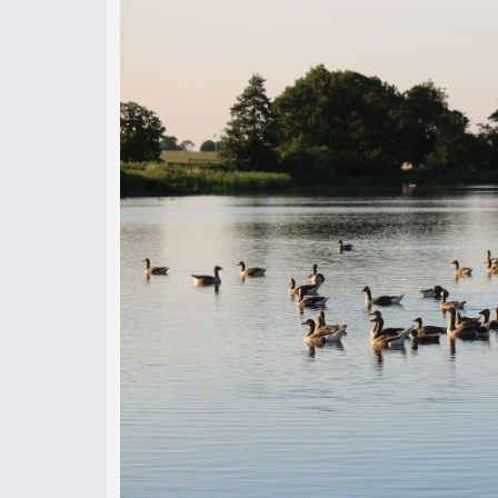
Belvoir Lakes:
Mi ezt a helyet csak úgy hívjuk, hogy
egyesületi víz ez, melyben körülbel
átlagosnak mondható méretű, 5-6 h
képest, pont ez benne a kihívás és a
találhatóak benne az AJS Fisheries á
mindegyikére jellemző a gyönyörű, m
nagy hínár, valamint a változékony
köszönhetően sikerült szép halakkal