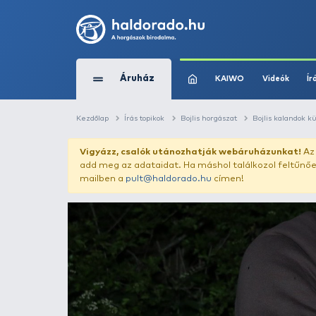
Áruház
KAIWO
Kezdőlap
Írás topikok
Bojlis horgászat
Vigyázz, csalók utánozhatják webár
add meg az adataidat. Ha máshol találk
mailben a
pult@haldorado.hu
címen!