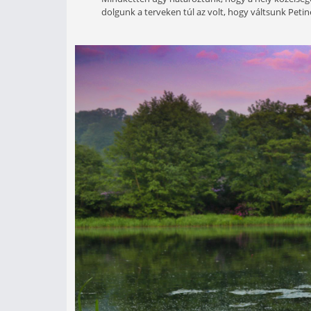
Közel két esztendő telt el az „
folytatást Rokolya Petivel, his
alakult minden, hogy számára sz
Jómagam meglehetősen gyakran horgá
köt ehhez a vízhez engem és Petit i
Mindketten úgy határoztunk, hogy a 
dolgunk a terveken túl az volt, hogy