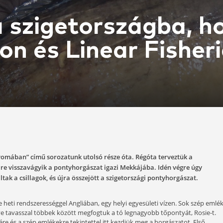
rés a szigetors
avakon és Linea
-01-07