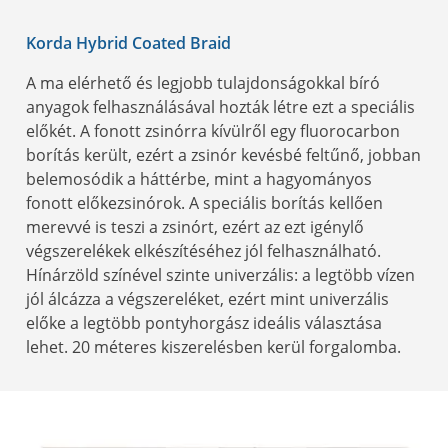
Korda Hybrid Coated Braid
A ma elérhető és legjobb tulajdonságokkal bíró
anyagok felhasználásával hozták létre ezt a speciális
előkét. A fonott zsinórra kívülről egy fluorocarbon
borítás került, ezért a zsinór kevésbé feltűnő, jobban
belemosódik a háttérbe, mint a hagyományos
fonott előkezsinórok. A speciális borítás kellően
merevvé is teszi a zsinórt, ezért az ezt igénylő
végszerelékek elkészítéséhez jól felhasználható.
Hínárzöld színével szinte univerzális: a legtöbb vízen
jól álcázza a végszereléket, ezért mint univerzális
előke a legtöbb pontyhorgász ideális választása
lehet. 20 méteres kiszerelésben kerül forgalomba.