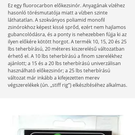
Ez egy fluorocarbon előkezsinór. Anyagának vízéhez
hasonló törésmutatója miatt a vízben szinte
láthatatlan. A szokványos poliamid monofil
zsinórokhoz képest kissé sprőd, ezért nem hajlamos
gubancolódásra, és a ponty is nehezebben fújja ki az
ilyen előkére kötött horgot. A termék 10, 15, 20 és 25
lbs teherbírású, 20 méteres kiszerelésű változatban
érhető el. A 10 lbs teherbírású a finom szerelékhez
ajánlott; a 15 és a 20 lbs teherbírású univerzálisan
használható előkezsinór; a 25 lbs teherbírású
változat már inkább a kifejezetten merev
végszerelékek (ún. „stiff rig”) elkészítéséhez alkalmas.