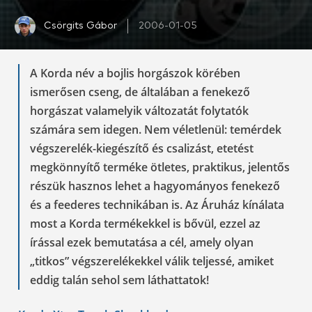
Csörgits Gábor
2006-01-05
A Korda név a bojlis horgászok körében
ismerősen cseng, de általában a fenekező
horgászat valamelyik változatát folytatók
számára sem idegen. Nem véletlenül: temérdek
végszerelék-kiegészítő és csalizást, etetést
megkönnyítő terméke ötletes, praktikus, jelentős
részük hasznos lehet a hagyományos fenekező
és a feederes technikában is. Az Áruház kínálata
most a Korda termékekkel is bővül, ezzel az
írással ezek bemutatása a cél, amely olyan
„titkos” végszerelékekkel válik teljessé, amiket
eddig talán sehol sem láthattatok!