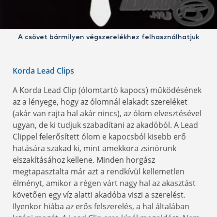
A csövet bármilyen végszerelékhez felhasználhatjuk
Korda Lead Clips
A Korda Lead Clip (ólomtartó kapocs) működésének
az a lényege, hogy az ólomnál elakadt szereléket
(akár van rajta hal akár nincs), az ólom elvesztésével
ugyan, de ki tudjuk szabadítani az akadóból. A Lead
Clippel felerősített ólom e kapocsból kisebb erő
hatására szakad ki, mint amekkora zsinórunk
elszakításához kellene. Minden horgász
megtapasztalta már azt a rendkívül kellemetlen
élményt, amikor a régen várt nagy hal az akasztást
követően egy víz alatti akadóba viszi a szerelést.
Ilyenkor hiába az erős felszerelés, a hal általában