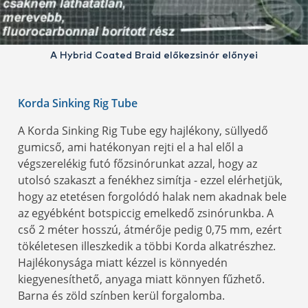
A Hybrid Coated Braid előkezsinór előnyei
Korda Sinking Rig Tube
A Korda Sinking Rig Tube egy hajlékony, süllyedő
gumicső, ami hatékonyan rejti el a hal elől a
végszerelékig futó főzsinórunkat azzal, hogy az
utolsó szakaszt a fenékhez simítja - ezzel elérhetjük,
hogy az etetésen forgolódó halak nem akadnak bele
az egyébként botspiccig emelkedő zsinórunkba. A
cső 2 méter hosszú, átmérője pedig 0,75 mm, ezért
tökéletesen illeszkedik a többi Korda alkatrészhez.
Hajlékonysága miatt kézzel is könnyedén
kiegyenesíthető, anyaga miatt könnyen fűzhető.
Barna és zöld színben kerül forgalomba.