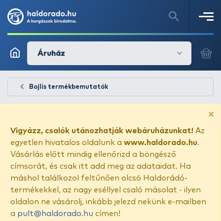
Áruház
Bojlis termékbemutatók
×
Vigyázz, csalók utánozhatják webáruházunkat!
Az
egyetlen hivatalos oldalunk a
www.haldorado.hu
.
Vásárlás előtt mindig ellenőrizd a böngésző
címsorát, és csak itt add meg az adataidat. Ha
máshol találkozol feltűnően olcsó Haldorádó-
termékekkel, az nagy eséllyel csaló másolat - ilyen
oldalon ne vásárolj, inkább jelezd nekünk e-mailben
a
pult@haldorado.hu
címen!