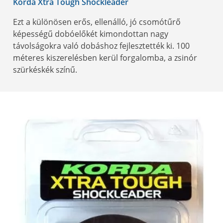
Korda Xtra Tough Shockleader
Ezt a különösen erős, ellenálló, jó csomótűrő
képességű dobóelőkét kimondottan nagy
távolságokra való dobáshoz fejlesztették ki. 100
méteres kiszerelésben kerül forgalomba, a zsinór
szürkéskék színű.