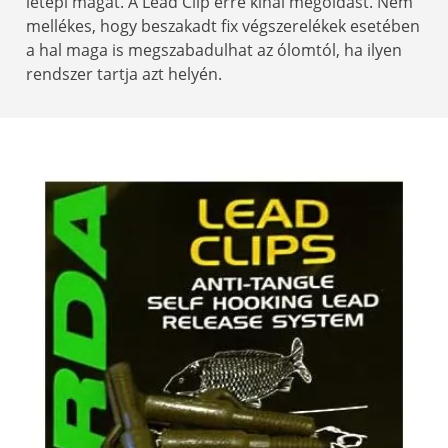
letépi magát. A Lead Clip erre kínál megoldást. Nem
mellékes, hogy beszakadt fix végszerelékek esetében
a hal maga is megszabadulhat az ólomtól, ha ilyen
rendszer tartja azt helyén.