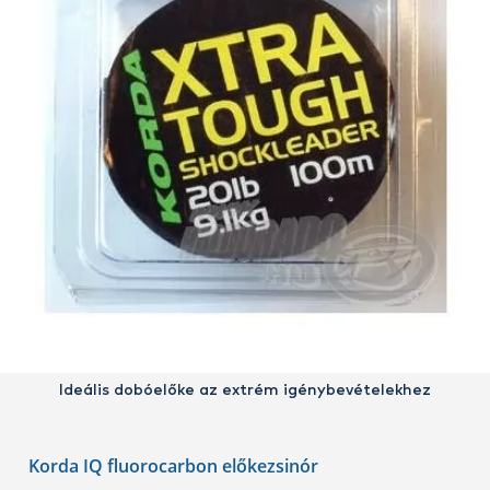
Ideális dobóelőke az extrém igénybevételekhez
Korda IQ fluorocarbon előkezsinór