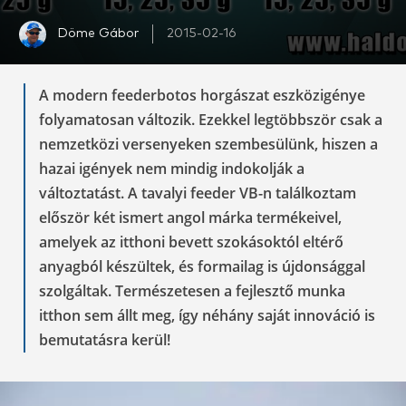
Döme Gábor
2015-02-16
A modern feederbotos horgászat eszközigénye
folyamatosan változik. Ezekkel legtöbbször csak a
nemzetközi versenyeken szembesülünk, hiszen a
hazai igények nem mindig indokolják a
változtatást. A tavalyi feeder VB-n találkoztam
először két ismert angol márka termékeivel,
amelyek az itthoni bevett szokásoktól eltérő
anyagból készültek, és formailag is újdonsággal
szolgáltak. Természetesen a fejlesztő munka
itthon sem állt meg, így néhány saját innováció is
bemutatásra kerül!