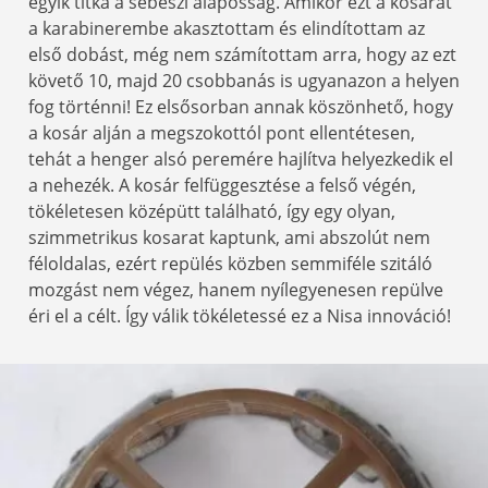
egyik titka a sebészi alaposság. Amikor ezt a kosarat
a karabinerembe akasztottam és elindítottam az
első dobást, még nem számítottam arra, hogy az ezt
követő 10, majd 20 csobbanás is ugyanazon a helyen
fog történni! Ez elsősorban annak köszönhető, hogy
a kosár alján a megszokottól pont ellentétesen,
tehát a henger alsó peremére hajlítva helyezkedik el
a nehezék. A kosár felfüggesztése a felső végén,
tökéletesen középütt található, így egy olyan,
szimmetrikus kosarat kaptunk, ami abszolút nem
féloldalas, ezért repülés közben semmiféle szitáló
mozgást nem végez, hanem nyílegyenesen repülve
éri el a célt. Így válik tökéletessé ez a Nisa innováció!