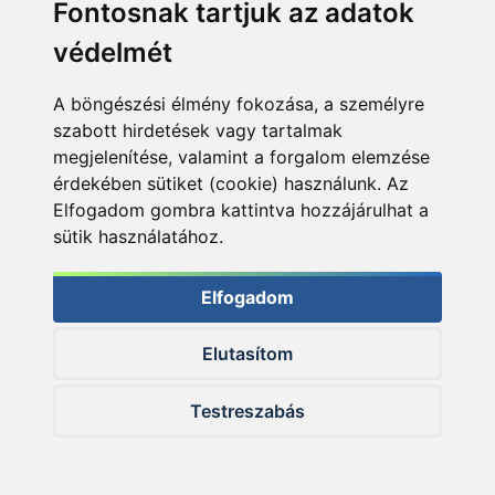
Fontosnak tartjuk az adatok
védelmét
A nehezék a kosár egyik felén helyezkedik el, így biztos,
hogy mindig a talpára esik
A böngészési élmény fokozása, a személyre
szabott hirdetések vagy tartalmak
Mivel in-line kosárról van szó, rövid előkés
megjelenítése, valamint a forgalom elemzése
horgászathoz ajánlom, elsősorban akkor, amikor a
érdekében sütiket (cookie) használunk. Az
célhal a ponty! A quick change megnevezés azt
Elfogadom gombra kattintva hozzájárulhat a
jelenti, hogy a zsinórvezető csövecske és a kosár
sütik használatához.
teste szétválasztható, így akár a végszerelék
megbontása nélkül is változtatható a kalitka mérete.
Elfogadom
Praktikus megoldás!
Elutasítom
Testreszabás