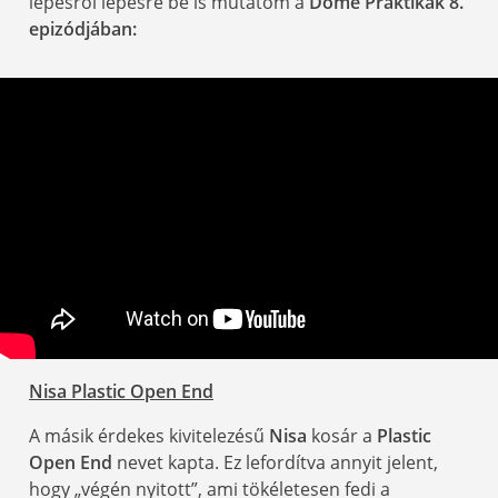
lépésről lépésre be is mutatom a
Döme Praktikák 8.
epizódjában:
Nisa Plastic Open End
A másik érdekes kivitelezésű
Nisa
kosár a
Plastic
Open End
nevet kapta. Ez lefordítva annyit jelent,
hogy „végén nyitott”, ami tökéletesen fedi a