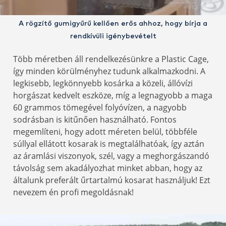
A rögzítő gumigyűrű kellően erős ahhoz, hogy bírja a
rendkívüli igénybevételt
Több méretben áll rendelkezésünkre a Plastic Cage,
így minden körülményhez tudunk alkalmazkodni. A
legkisebb, legkönnyebb kosárka a közeli, állóvízi
horgászat kedvelt eszköze, míg a legnagyobb a maga
60 grammos tömegével folyóvízen, a nagyobb
sodrásban is kitűnően használható. Fontos
megemlíteni, hogy adott méreten belül, többféle
súllyal ellátott kosarak is megtalálhatóak, így aztán
az áramlási viszonyok, szél, vagy a meghorgászandó
távolság sem akadályozhat minket abban, hogy az
általunk preferált űrtartalmú kosarat használjuk! Ezt
nevezem én profi megoldásnak!