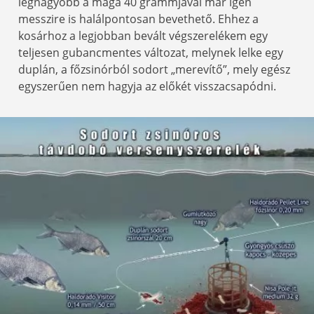
legnagyobb a maga 40 grammjával már igen
messzire is halálpontosan bevethető. Ehhez a
kosárhoz a legjobban bevált végszerelékem egy
teljesen gubancmentes változat, melynek lelke egy
duplán, a főzsinórból sodort „merevítő”, mely egész
egyszerűen nem hagyja az előkét visszacsapódni.