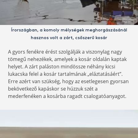
Írországban, a komoly mélységek meghorgászásánál
hasznos volt a zárt, csőszerű kosár
A gyors fenékre érést szolgálják a viszonylag nagy
tömegű nehezékek, amelyek a kosár oldalán kaptak
helyet. A zárt paláston mindössze néhány kicsi
lukacska felel a kosár tartalmának „eláztatásáért”.
Erre azért van szükség, hogy az esetlegesen gyorsan
bekövetkező kapáskor se húzzuk szét a
mederfenéken a kosárba ragadt csalogatóanyagot.