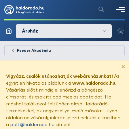
Áruház
Feeder Akadémia
×
Vigyázz, csalók utánozhatják webáruházunkat!
Az
egyetlen hivatalos oldalunk a
www.haldorado.hu
.
Vásárlás előtt mindig ellenőrizd a böngésző
címsorát, és csak itt add meg az adataidat. Ha
máshol találkozol feltűnően olcsó Haldorádó-
termékekkel, az nagy eséllyel csaló másolat - ilyen
oldalon ne vásárolj, inkább jelezd nekünk e-mailben
a
pult@haldorado.hu
címen!