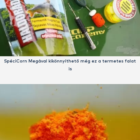
SpéciCorn Megával kikönnyíthető még ez a termetes falat
is