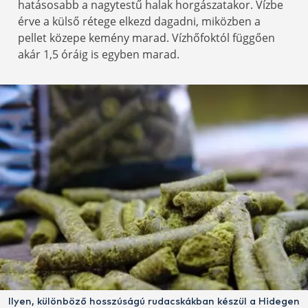
hatásosabb a nagytestű halak horgászatakor. Vízbe
érve a külső rétege elkezd dagadni, miközben a
pellet közepe kemény marad. Vízhőfoktól függően
akár 1,5 óráig is egyben marad.
Ilyen, különböző hosszúságú rudacskákban készül a Hidegen