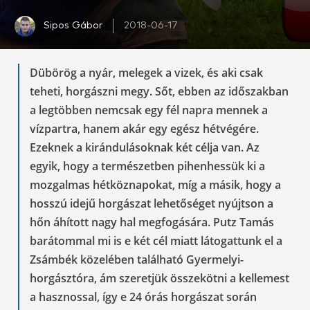
Sipos Gábor
2018-06-17
Dübörög a nyár, melegek a vizek, és aki csak
teheti, horgászni megy. Sőt, ebben az időszakban
a legtöbben nemcsak egy fél napra mennek a
vízpartra, hanem akár egy egész hétvégére.
Ezeknek a kirándulásoknak két célja van. Az
egyik, hogy a természetben pihenhessük ki a
mozgalmas hétköznapokat, míg a másik, hogy a
hosszú idejű horgászat lehetőséget nyújtson a
hőn áhított nagy hal megfogására. Putz Tamás
barátommal mi is e két cél miatt látogattunk el a
Zsámbék közelében található Gyermelyi-
horgásztóra, ám szeretjük összekötni a kellemest
a hasznossal, így e 24 órás horgászat során