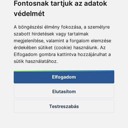
Fontosnak tartjuk az adatok
védelmét
A böngészési élmény fokozása, a személyre
szabott hirdetések vagy tartalmak
megjelenítése, valamint a forgalom elemzése
érdekében sütiket (cookie) használunk. Az
Elfogadom gombra kattintva hozzájárulhat a
sütik használatához.
A Nagyhal Csali akkor is állja a sarat, ha sokat kell várni a
kapásra
Elfogadom
Elutasítom
Testreszabás