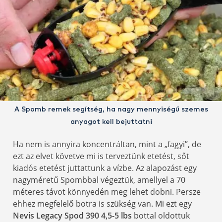
A Spomb remek segítség, ha nagy mennyiségű szemes
anyagot kell bejuttatni
Ha nem is annyira koncentráltan, mint a „fagyi”, de
ezt az elvet követve mi is terveztünk etetést, sőt
kiadós etetést juttattunk a vízbe. Az alapozást egy
nagyméretű Spombbal végeztük, amellyel a 70
méteres távot könnyedén meg lehet dobni. Persze
ehhez megfelelő botra is szükség van. Mi ezt egy
Nevis Legacy Spod 390 4,5-5 lbs
bottal oldottuk