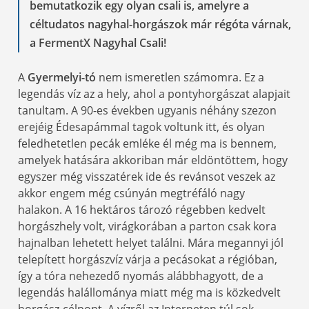
bemutatkozik egy olyan csali is, amelyre a
céltudatos nagyhal-horgászok már régóta várnak,
a FermentX Nagyhal Csali!
A
Gyermelyi-tó
nem ismeretlen számomra. Ez a
legendás víz az a hely, ahol a pontyhorgászat alapjait
tanultam. A 90-es években ugyanis néhány szezon
erejéig Édesapámmal tagok voltunk itt, és olyan
feledhetetlen pecák emléke él még ma is bennem,
amelyek hatására akkoriban már eldöntöttem, hogy
egyszer még visszatérek ide és revánsot veszek az
akkor engem még csúnyán megtréfáló nagy
halakon. A 16 hektáros tározó régebben kedvelt
horgászhely volt, virágkorában a parton csak kora
hajnalban lehetett helyet találni. Mára megannyi jól
telepített horgászvíz várja a pecásokat a régióban,
így a tóra nehezedő nyomás alábbhagyott, de a
legendás halállománya miatt még ma is közkedvelt
horgász-célpont. A vízről az Interneten túl sok