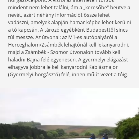
mindent nem lehet találni, ám a „keresőbe” beütve a
nevét, azért néhány információt össze lehet
vadászni, amelyek alapján hamar képbe lehet kerülni
a tó kapcsán. A tározó egyébként Budapesttől sincs
túl messze. Az útvonal: az M1-es autópályáról a
Herceghalom/Zsámbék lehajtónál kell lekanyarodni,
majd a Zsámbék - Szomor útvonalon tovább kell
haladni Bajna felé egyenesen. A gyermelyi elágazást
elhagyva jobbra le kell kanyarodni Kablásmajor
(Gyermelyi-horgásztó) felé, innen műút vezet a tóig.