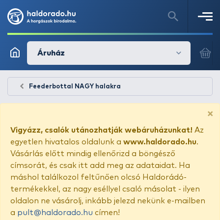
Áruház
Feederbottal NAGY halakra
×
Vigyázz, csalók utánozhatják webáruházunkat!
Az
egyetlen hivatalos oldalunk a
www.haldorado.hu
.
Vásárlás előtt mindig ellenőrizd a böngésző
címsorát, és csak itt add meg az adataidat. Ha
máshol találkozol feltűnően olcsó Haldorádó-
termékekkel, az nagy eséllyel csaló másolat - ilyen
oldalon ne vásárolj, inkább jelezd nekünk e-mailben
a
pult@haldorado.hu
címen!