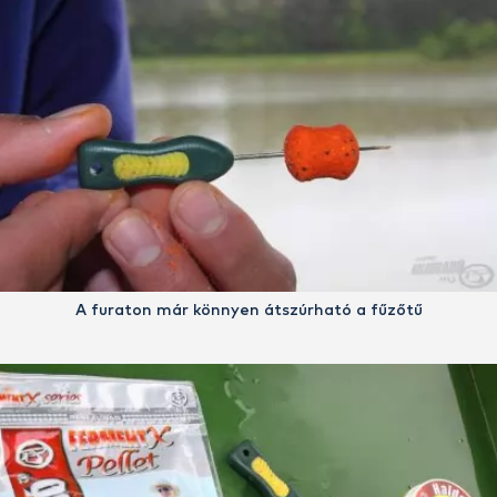
A furaton már könnyen átszúrható a fűzőtű