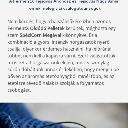
A FermentX Tejsavas Ananász és Tejsavas Nagy Amur
remek meleg vízi csalogatóanyagok
Nem kérdés, hogy a hajszálelőkére ízben azonos
FermentX Oldódó Pelletek
kerültek, méghozzá egy
szem
SpéciCorn Megával
kikönnyítve. Ez a
kombináció a gyors, intenzív horgászatok nyerő
csalija, olyankor érdemes használni, ha félóránál
többet nem kell a kapásra várni. Ezért választottuk
mi is ezt a horgászatunk elején, mert viszonylag
sűrűn dobáltunk annak érdekében, hogy menjen be
bőven az aromás etetőanyagból minél több, és az
etetésre tévedő halak is szokják a folyamatos
csobogást.