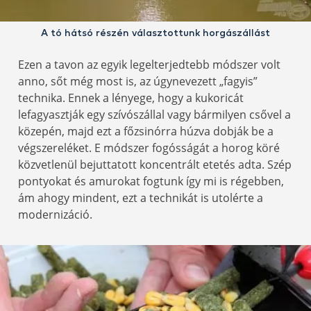
A tó hátsó részén választottunk horgászállást
Ezen a tavon az egyik legelterjedtebb módszer volt
anno, sőt még most is, az úgynevezett „fagyis”
technika. Ennek a lényege, hogy a kukoricát
lefagyasztják egy szívószállal vagy bármilyen csővel a
közepén, majd ezt a főzsinórra húzva dobják be a
végszereléket. E módszer fogósságát a horog köré
közvetlenül bejuttatott koncentrált etetés adta. Szép
pontyokat és amurokat fogtunk így mi is régebben,
ám ahogy mindent, ezt a technikát is utolérte a
modernizáció.