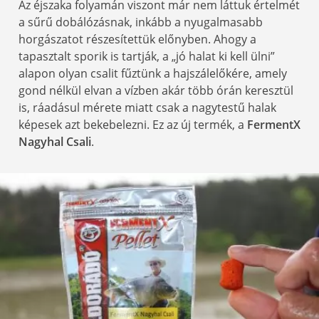
Az éjszaka folyamán viszont már nem láttuk értelmét
a sűrű dobálózásnak, inkább a nyugalmasabb
horgászatot részesítettük előnyben. Ahogy a
tapasztalt sporik is tartják, a „jó halat ki kell ülni”
alapon olyan csalit fűztünk a hajszálelőkére, amely
gond nélkül elvan a vízben akár több órán keresztül
is, ráadásul mérete miatt csak a nagytestű halak
képesek azt bekebelezni. Ez az új termék, a
FermentX
Nagyhal Csali
.