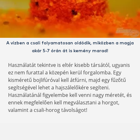
A vízben a csali folyamatosan oldódik, miközben a magja
akár 5-7 órán át is kemény marad!
Használatát tekintve is eltér kisebb társától, ugyanis
ez nem furattal a közepén kerül forgalomba. Egy
kisméretű bojlifúróval kell átfúrni, majd egy fűzőtű
segítségével lehet a hajszálelőkére segíteni.
Használatánál figyelembe kell venni nagy méretét, és
ennek megfelelően kell megválasztani a horgot,
valamint a csali-horog távolságot!