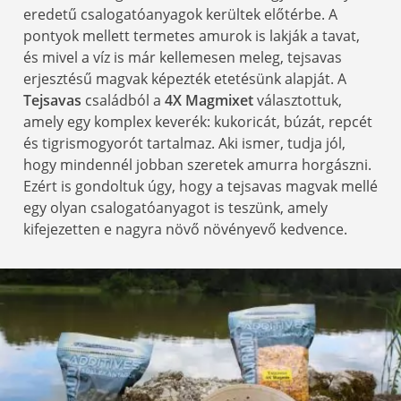
eredetű csalogatóanyagok kerültek előtérbe. A
pontyok mellett termetes amurok is lakják a tavat,
és mivel a víz is már kellemesen meleg, tejsavas
erjesztésű magvak képezték etetésünk alapját. A
Tejsavas
családból a
4X Magmixet
választottuk,
amely egy komplex keverék: kukoricát, búzát, repcét
és tigrismogyorót tartalmaz. Aki ismer, tudja jól,
hogy mindennél jobban szeretek amurra horgászni.
Ezért is gondoltuk úgy, hogy a tejsavas magvak mellé
egy olyan csalogatóanyagot is teszünk, amely
kifejezetten e nagyra növő növényevő kedvence.