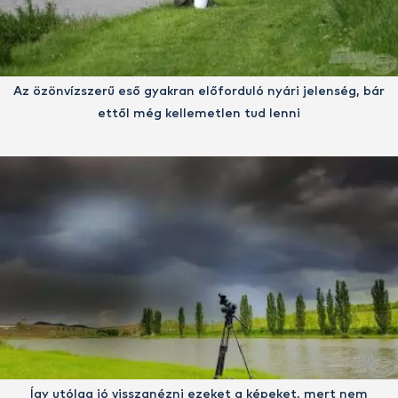
Az özönvízszerű eső gyakran előforduló nyári jelenség, bár
ettől még kellemetlen tud lenni
Így utólag jó visszanézni ezeket a képeket, mert nem