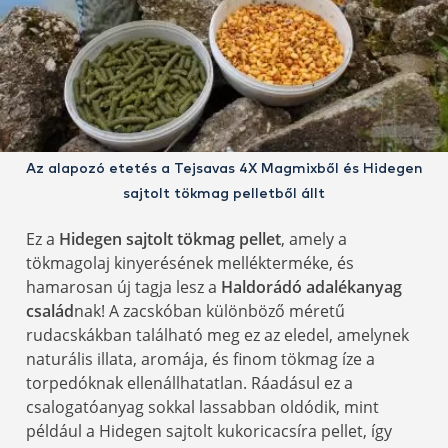
Az alapozó etetés a Tejsavas 4X Magmixből és Hidegen
sajtolt tökmag pelletből állt
Ez a
Hidegen sajtolt tökmag pellet
, amely a
tökmagolaj kinyerésének mellékterméke, és
hamarosan új tagja lesz a
Haldorádó adalékanyag
család
nak! A zacskóban különböző méretű
rudacskákban található meg ez az eledel, amelynek
naturális illata, aromája, és finom tökmag íze a
torpedóknak ellenállhatatlan. Ráadásul ez a
csalogatóanyag sokkal lassabban oldódik, mint
például a Hidegen sajtolt kukoricacsíra pellet, így