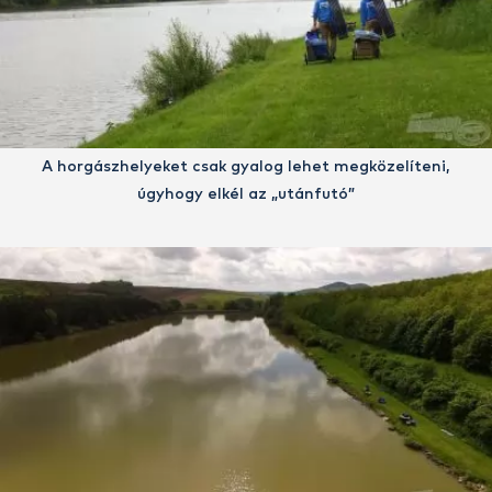
A horgászhelyeket csak gyalog lehet megközelíteni,
úgyhogy elkél az „utánfutó”