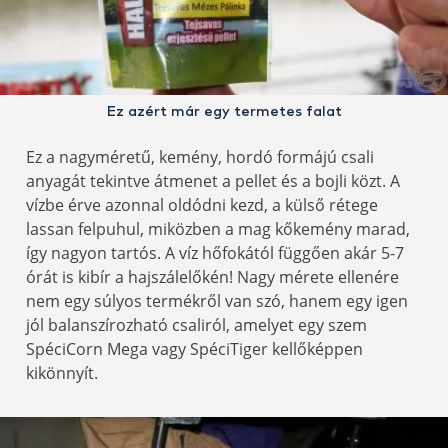
Ez azért már egy termetes falat
Ez a nagyméretű, kemény, hordó formájú csali
anyagát tekintve átmenet a pellet és a bojli közt. A
vízbe érve azonnal oldódni kezd, a külső rétege
lassan felpuhul, miközben a mag kőkemény marad,
így nagyon tartós. A víz hőfokától függően akár 5-7
órát is kibír a hajszálelőkén! Nagy mérete ellenére
nem egy súlyos termékről van szó, hanem egy igen
jól balanszírozható csaliról, amelyet egy szem
SpéciCorn Mega vagy SpéciTiger kellőképpen
kikönnyít.