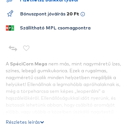
Fizethetsz bankkártyával
Bónuszpont jóváírás
20 Ft
Szállítható MPL csomagpontra
A
SpéciCorn Mega
nem más, mint nagyméretű ízes,
színes, lebegő gumikukorica. Ezek a rugalmas,
nagyméretű csalik minden helyzetben megállják a
helyüket! Ellenállnak a legmohóbb apróhalaknak is,
még a törpeharcsa sem képes „leoperálni” a
hajszálelőkéről. Ellenállóságukkal időt nyerünk, és
biztosak lehetünk abban, hogy csábító aromáját
előbb, vagy utóbb a közelben úszkáló nagytestű
halak is megérzik! A
SpéciCorn Mega
nevében is jelzi
Részletes leírás
méretét, amely a hagyományos gumikukoricánk