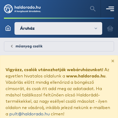
Áruház
műanyag csalik
×
Vigyázz, csalók utánozhatják webáruházunkat!
Az
egyetlen hivatalos oldalunk a
www.haldorado.hu
.
Vásárlás előtt mindig ellenőrizd a böngésző
címsorát, és csak itt add meg az adataidat. Ha
máshol találkozol feltűnően olcsó Haldorádó-
termékekkel, az nagy eséllyel csaló másolat - ilyen
oldalon ne vásárolj, inkább jelezd nekünk e-mailben
a
pult@haldorado.hu
címen!