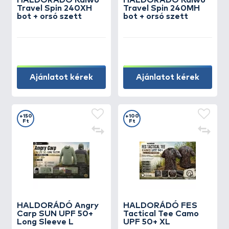
HALDORÁDÓ Kaiwo
HALDORÁDÓ Kaiwo
Travel Spin 240XH
Travel Spin 240MH
bot + orsó szett
bot + orsó szett
Ajánlatot kérek
Ajánlatot kérek
+150
+100
Ft
Ft
HALDORÁDÓ Angry
HALDORÁDÓ FES
Carp SUN UPF 50+
Tactical Tee Camo
Long Sleeve L
UPF 50+ XL