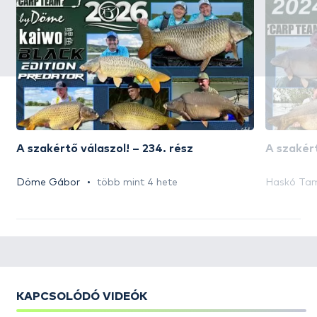
A szakértő válaszol! – 234. rész
A szakért
Döme Gábor
több mint 4 hete
Haskó Ta
KAPCSOLÓDÓ VIDEÓK