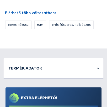
háromszorosa. Minden tégelybe minimum két
különböző színváltozat került. A sárga színű „alap
Elérhető több változatban:
csali” nem hiányozhat egyik ízesítésnél sem, amit
kiegészítettünk különleges, az adott aromával
epres kókusz
rum
erős fűszeres, kolbászos
harmonizáló fluo színű gumikukoricákkal. A
tégelyben sárga és fehér színű gumikukorica
található.
TERMÉK ADATOK
EXTRA ELÉRHETŐ!