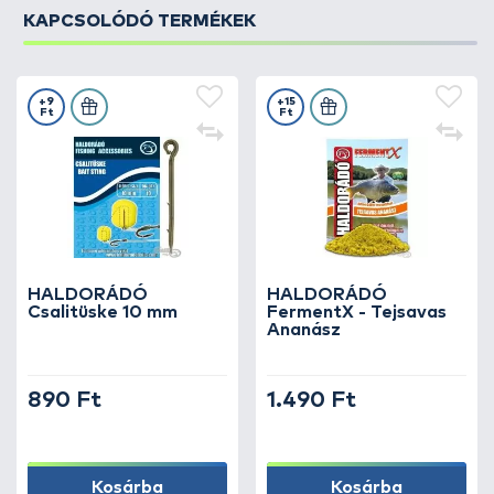
KAPCSOLÓDÓ TERMÉKEK
+9
+15
Ft
Ft
HALDORÁDÓ
HALDORÁDÓ
Csalitüske 10 mm
FermentX - Tejsavas
Ananász
890 Ft
1.490 Ft
Kosárba
Kosárba