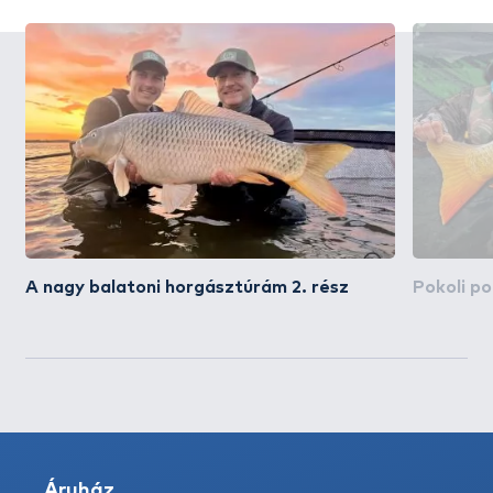
A nagy balatoni horgásztúrám 2. rész
Pokoli p
Áruház