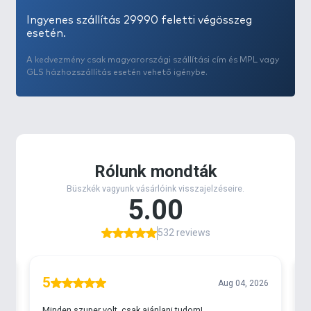
Ingyenes szállítás 29990 feletti végösszeg
esetén.
A kedvezmény csak magyarországi szállítási cím és MPL vagy
GLS házhozszállítás esetén vehető igénybe.