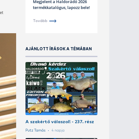
prémium minőségű
 fémjelzést, ugyanis a botok
Feeder Válogatott tagjai
jnokok igényeinek is
Haldorá
Katalógu
és vagy method módszerről,
Megjelent 
OL maximális
termékkatal
használóját és olyan élményeket
Tovább
AJÁNLOTT ÍR