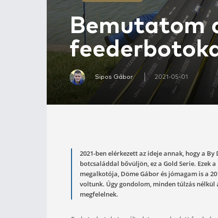
Bemutat
feederbo
Sipos Gábor
2021-