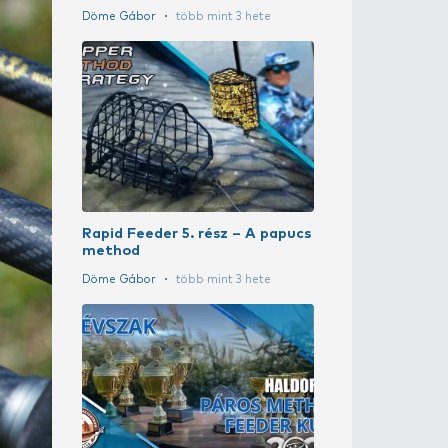
Method suli 5
Sipos Gábor
t
eket talán eddig, egyetlen horgászbot
A szakértő vá