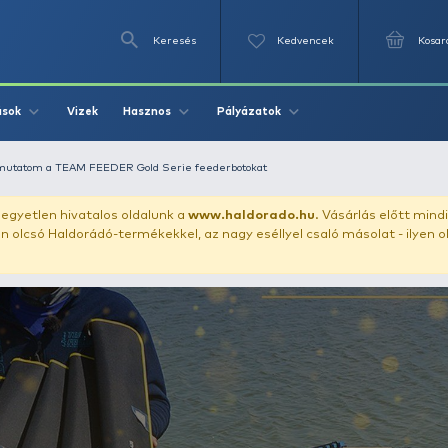
Keresés
Videók
Vizek
Írások
Hasznos
Pályázat
emutatók
Bemutatom a TEAM FEEDER Gold Serie feederbotokat
uházunkat!
Az egyetlen hivatalos oldalunk a
www.haldor
ozol feltűnően olcsó Haldorádó-termékekkel, az nagy eséll