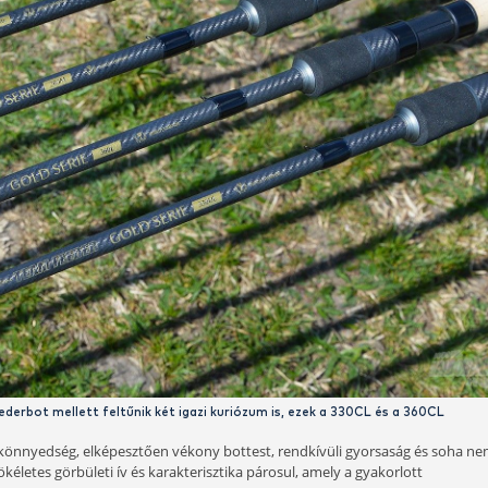
rld Champion” fémjelzést, ugyanis a botok megalkotója, Döme 
ágbajnoki címet szerző Magyar Feeder Válogatott tagjai voltun