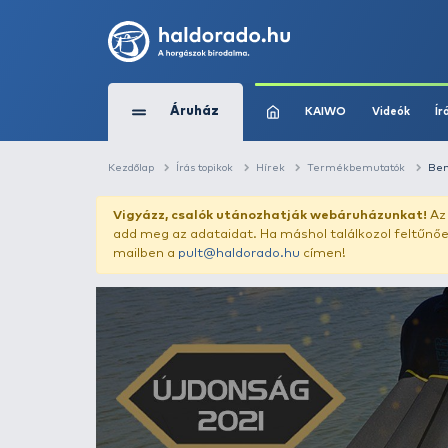
Áruház
KAIWO
Kezdőlap
Írás topikok
Hírek
Termékb
Vigyázz, csalók utánozhatják webár
add meg az adataidat. Ha máshol találk
mailben a
pult@haldorado.hu
címen!