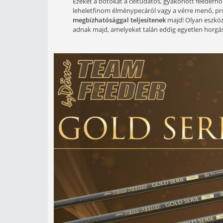
2021-ben elérkezett az ideje 
botcsaláddal bővüljön, ez a Gol
megalkotója, Döme Gábor és jóm
voltunk. Úgy gondolom, minden 
megfelelnek.
Ezeket a botokat a céltudatos, gya
leheletfinom élménypecáról vagy a 
megbízhatósággal teljesítenek
majd
adnak majd, amelyeket talán eddig 