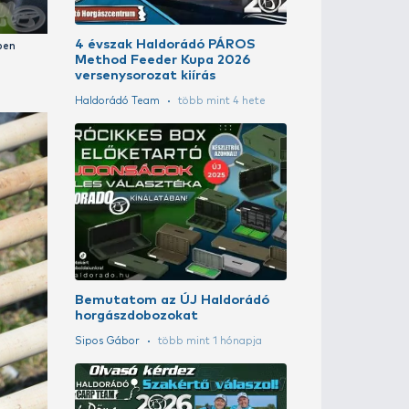
Döme Gábor
Rapid Feeder 
method
Döme Gábor