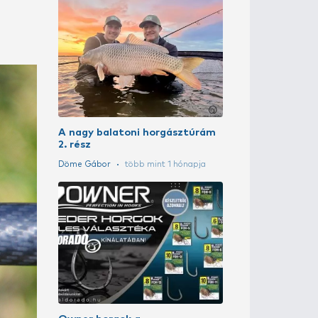
Bemutatom a
horgászdobo
Sipos Gábor
t
A szakértő vá
Sipos Gábor
t