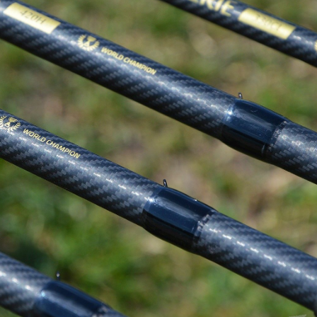
l töltik el használóját és olyan élményeket adnak majd, amely
sem adhatott!