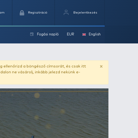
Kedvencek
Kosaram
Regisztráció
Fogási na
ok
ado.hu
. Vásárlás előtt mindig ellenőrizd a böngésző címs
yel csaló másolat - ilyen oldalon ne vásárolj, inkább jel