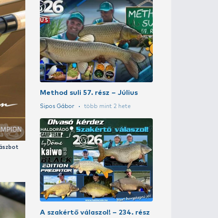
A szakértő vál
Putz Tamás
4 