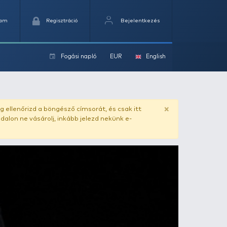
Kedvencek
Kosaram
Regisztráció
Fogási na
ok
ado.hu
. Vásárlás előtt mindig ellenőrizd a böngésző címs
yel csaló másolat - ilyen oldalon ne vásárolj, inkább jel