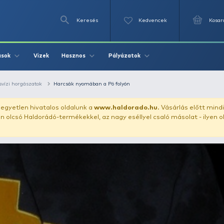
Keresés
Videók
Vizek
Írások
Hasznos
Pályázat
n tájakon
Édesvízi horgászatok
Harcsák nyomában a Pó folyón
uházunkat!
Az egyetlen hivatalos oldalunk a
www.haldor
ozol feltűnően olcsó Haldorádó-termékekkel, az nagy eséll