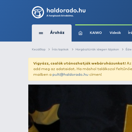
Áruház
KAIWO
Kezdőlap
Írás topikok
Horgásztúrák idege
Vigyázz, csalók utánozhatják webár
add meg az adataidat. Ha máshol találk
mailben a
pult@haldorado.hu
címen!