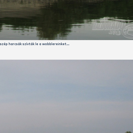
… ott tavaly egy gyors folyású ág csordogált