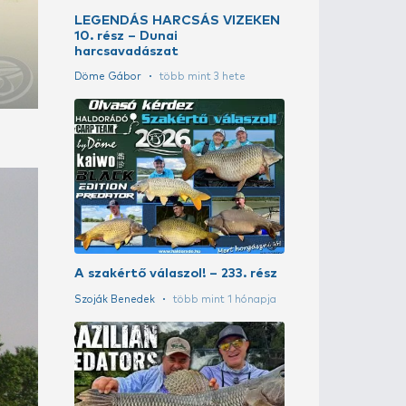
LEGENDÁS H
14. rész - Gy
harcsázni!
Döme Gábor