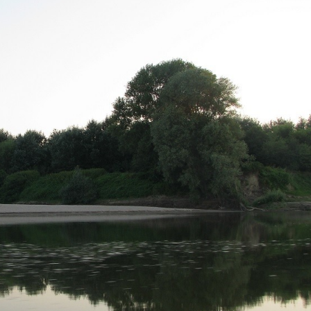
zöldár már levonulóban volt, csak a népes szúnyog „hordák” 
 hogy pár hete 8 (!) méterrel magasabban, egészen a töltésko
rtek a korábbi években tapasztaltaktól, amikor a Pó illemtu
, hogy a kilométeres kövezéseken vagy a hasonlóan hosszú
nk fel, melyekben az előző nyáron gyalog sétálgattunk. Azt a h
tünk és megettük a szendvicseinket, most 5 méter víz borít
ly magasságú kőgát felett, hogy csurig töltse vízzel a Kett