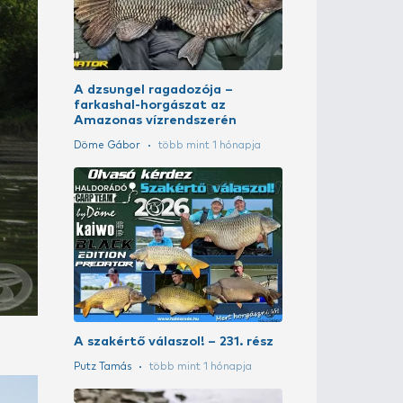
LEGENDÁS H
10. rész – Du
harcsavadás
Döme Gábor
A szakértő vá
Szoják Benedek