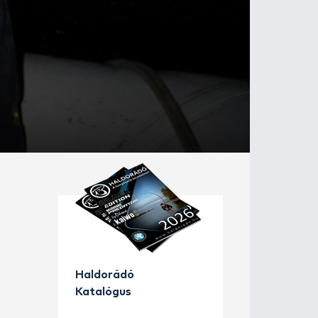
folyón