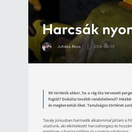
Harcsák 
Juhász Ákos
2014-