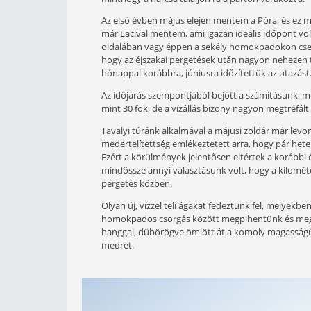
Mi történik akkor, ha a rég óta
fogtál? Dobálsz tovább rendület
és megkerestük őket. Tanulságo
Tavaly júniusban harmadik alkalomm
utaztunk, aki elkötelezett harcsah
minthogy a harcsa találjon rá a par
Az első évben május elején mentem a
már Lacival mentem, ami igazán ide
oldalában vagy éppen a sekély homo
hogy az éjszakai pergetések után na
hónappal korábbra, júniusra időzíte
Az időjárás szempontjából bejött a 
mint 30 fok, de a vízállás bizony n