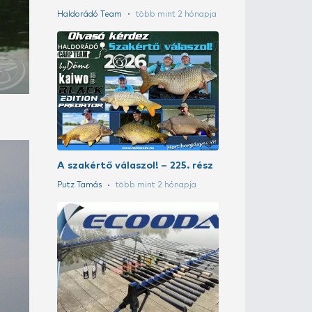
A szakértő vá
Putz Tamás
tö
Pergetés Wiz