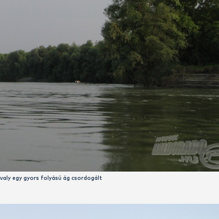
Ahol előző évben száraz lábbal keltünk át…