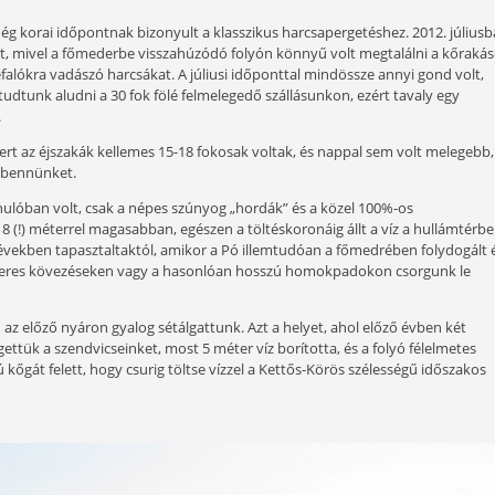
 tervezett pergető túrán nem találod ott a harcsákat, ahol
lenül? Inkább fröccsözni kezdesz, mert jók az olasz borok
s történet azoknak, akik hozzánk hasonlóan a harcsák bűv
al jártam a Pó folyón horgászni. Az utolsó két alkalommal 
orgász és hozzám hasonlóan szívesebben keresi meg a halat e
ton várakozva.
 Póra, és ez még korai időpontnak bizonyult a klasszikus ha
ális időpont volt, mivel a főmederbe visszahúzódó folyón kö
kpadokon csefalókra vadászó harcsákat. A júliusi időpontta
gyon nehezen tudtunk aludni a 30 fok fölé felmelegedő száll
ttük az utazást.
számításunk, mert az éjszakák kellemes 15-18 fokosak voltak
agyon megtréfált bennünket.