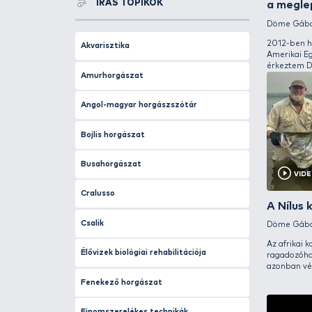
Haldorádó
Katalógus
Megjelent a Haldorádó 2026
termékkatalógus, lapozz bele!
Tovább
ÍRÁS TOPIKOK
Akvarisztika