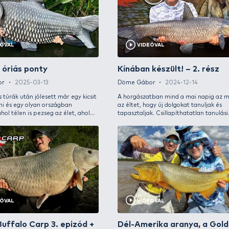
Döme Gábor
2026-07-04
VIDEÓVAL
VIDEÓVAL
A sziámi óriás ponty
Kínáb
Döme Gábor
2025-03-13
Döme 