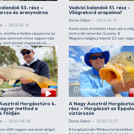
érdemes lenne a hosszú és kockázatos útnak
kaphatt
nekivágni. Van azonban Afrika belsejében egy
számít
hely, ahol még érintetlen óriások várják a
mindenre elszánt, világjáró horgászokat. Ide
fogom most a kedves olvasókat elkalauzolni!
Márna 10 kg felett!!!
A szi
Döme Gábor
2023-05-20
Döme 
Már második alkalommal utaztam
Régi v
Spanyolországba, hogy egyik kedvenc
horgás
folyóvízi halam, a MÁRNA kapitális egyedeit
ország
csaljam horogra. Spanyolországban él egy
kihasz
faja, az ibériai márna, amely akár a 10 kg-ot,
adottsá
sőt még ennél nagyobb testsúlyt is elérhet!
amely 
civilizá