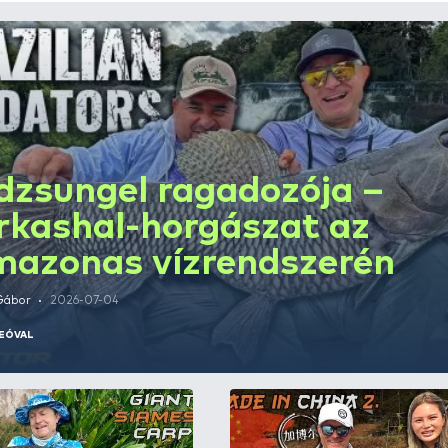
Rendezés
A dzsungel ragad
farkashal-horgás
Amazonas vízren