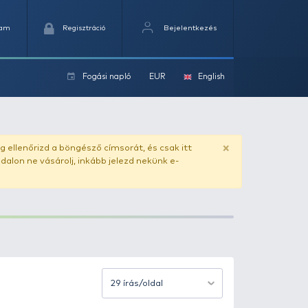
Kedvencek
Kosaram
Regisztráció
Fogási na
ok
ado.hu
. Vásárlás előtt mindig ellenőrizd a böngésző címs
yel csaló másolat - ilyen oldalon ne vásárolj, inkább jel