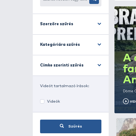
Név/leírás szűrés
Szűrés
Szerzőre szűrés
Kategóriára szűrés
Címke szerinti szűrés