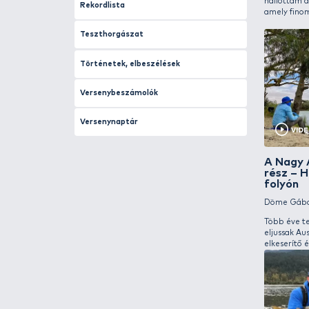
Horgásziskola kezdőknek
Horgásztúrák idegen tájakon
Tengeri horgászatok
Édesvízi horgászatok
Horgászújság ajánló
Horgászvizsga
Legyező horgászat
Magyarország halai
Nádi pontyozás