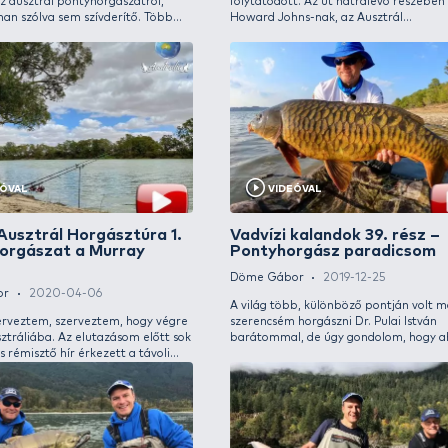
VIDEÓVAL
Vadvízi kalandok 53. rész –
Vadví
Ördögharcsa és aranymárna
Vilá
Indiából
Döme 
Döme Gábor
2022-05-13
Kevés o
India... Olyan, mintha a Holdra csöppenne az
mint a
ember. Európai szemmel nézve nagyon más
Magyar
ez az ország, mint amiket megszoktunk...,
alapte
nagyon-nagyon más! A nyüzsgő, modern
számlá
nagyvárosokat elhagyva, ahogy haladunk a
borítjá
vidéki India, majd a Himalája hegyei felé,
évezre
olyan, mintha visszautaznánk az időbe.