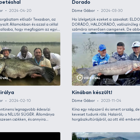
A téli fagyos túrák után jólesett már egy kicsit
A horg
felmelegedni és egy olyan országban
az élte
horgászni, ahol télen is pezseg az élet, ahol
tapaszt
felrobban a víz, ha megakasztasz egy
vágyam
nagytestű halat. Annyira vágytam már erre
az emb
az érzésre, annyira szerettem volna
módon
megküzdeni egy izmos, kapitális hallal!
megtal
számít
sem!
VIDEÓVAL
A nagy Buffalo Carp 3. epizód +
Dél-
a meglepetéshal
Dor
Döme Gábor
2024-04-20
Döme 
2012-ben horgásztam előszőr Texasban, az
Ha ízl
Amerikai Egysült Államokban és azzal a céllal
DORÁD