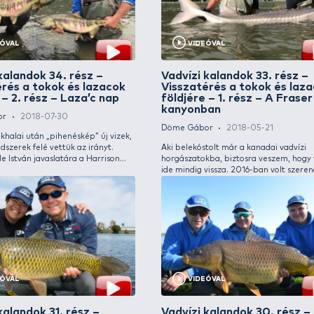
VIDEÓVAL
A Nagy Ausztrál Horgásztúra 4.
A Na
rész – Magyar method a
rész
kenguruk földjén
vízt
Döme Gábor
2020-09-28
Döme 
Az elutazásom előtt nagyon sok olyan dolgot
A horg
hallottam az ausztrál pontyhorgászatról,
folyta
amely finoman szólva sem szívderítő. Több
Howard
helyen invazív halnak van minősítve és
Finoms
állítólag irtják is. Nos, én sehol nem láttam,
tagjána
tapasztaltam ilyet, sőt amikor meghallottam,
vendég
hogy van egy intenzíven telepített pontyos
környé
versenytó is a közelben, mindenképpen
itteni
szerettem volna azt meglátogatni!
a Lake