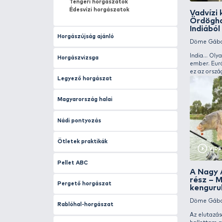
Folyóvízi horgászat
Fórumlakók életképei
Gyermek élménybeszámolók rovat
Hal- és természetfotók
Hal- és természetvédelem
Halételek
Hírek
Horgászik a család