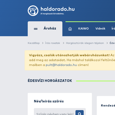
Áruház
KAIWO
Kezdőlap
Írás rovatok
Horgásztúrák idege
Vigyázz, csalók utánozhatják webár
add meg az adataidat. Ha máshol találk
mailben a
pult@haldorado.hu
címen!
ÉDESVÍZI HORGÁSZATOK