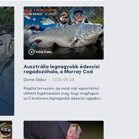
29 
VIDEÓVAL
ozója –
Ausztrália l
zat az
ragadozóhala
dszerén
Döme Gábor
2