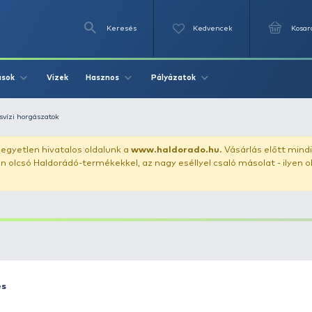
Keresés
Videók
Vizek
Írások
Hasznos
Pályázat
n tájakon
Édesvízi horgászatok
uházunkat!
Az egyetlen hivatalos oldalunk a
www.haldor
ozol feltűnően olcsó Haldorádó-termékekkel, az nagy eséll