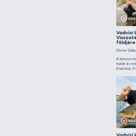
Ötletek praktikák
Pellet ABC
Pergető horgászat
Rablóhal-horgászat
Rekordlista
Teszthorgászat
Történetek, elbeszélések
Versenybeszámolók
Versenynaptár