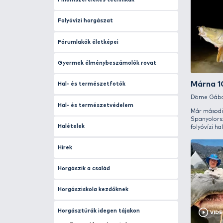
Amurhorgászat
Angol-magyar horgászszótár
Bojlis horgászat
Busahorgászat
Cralusso
Csalik
Élővizek biológiai rehabilitációja
Fenekező horgászat
Finomszerelékes technikák