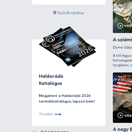
Videót tartalmazó írások:
Videók
Szűrés
Szűrők törlése