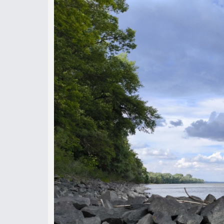
Több száz órát eltöltöttem már 
feladta a leckét. A letisztult, 
állították a pergetőket. A raga
kapókedvüket tekintve pedig he