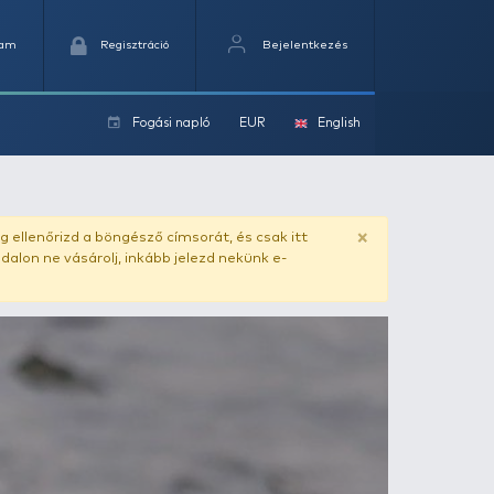
Kedvencek
Kosaram
Regisztráció
Fogási na
ok
ado.hu
. Vásárlás előtt mindig ellenőrizd a böngésző címs
yel csaló másolat - ilyen oldalon ne vásárolj, inkább jel