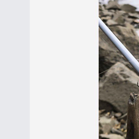
A májusi D
A helykeresés, helyválasztás a rendkí
A korábban jól működő, sekély széli
törések oldalában kerestek menedék