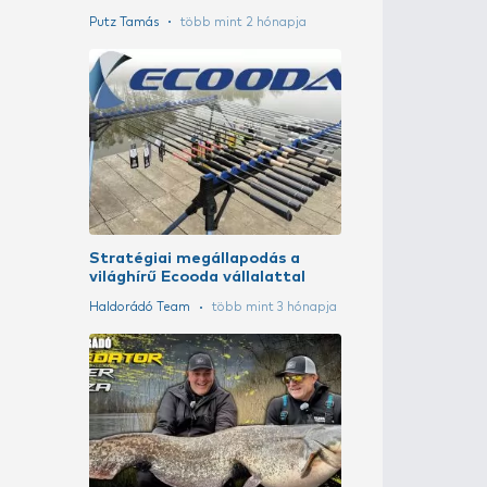
A szakértő vá
Putz Tamás
tö
Harcsás eszk