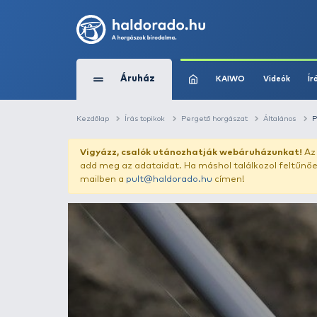
Áruház
KAIWO
Kezdőlap
Írás topikok
Pergető horgászat
Vigyázz, csalók utánozhatják webár
add meg az adataidat. Ha máshol találk
mailben a
pult@haldorado.hu
címen!