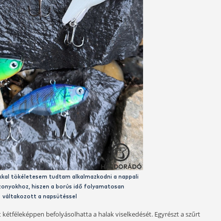
em túl nehéz, diszkrét, mégis jól verető, intenzív csalit kellett
választani
et, a kőruganyok spiccét, a visszaforgókat, valamint a mély
ággal is párosult, ami a helyzetemet cseppet nem könnyítette
stű
Vertix Blade
kevésbé kelt gyanút bennük, mint az egyéb, c