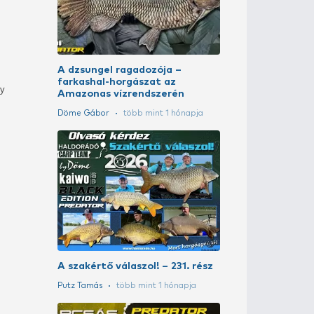
LEGENDÁS H
10. rész – Du
harcsavadás
Döme Gábor
A szakértő vá
Szoják Benedek