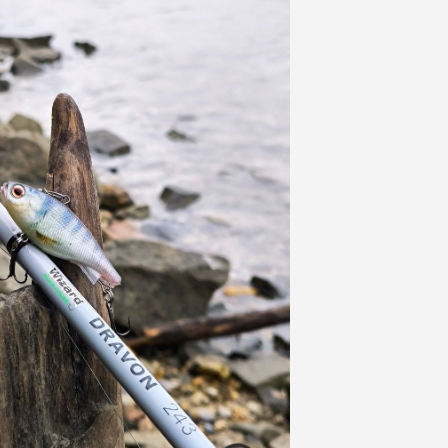
unán a legjobb haltartó helyek, kövezések, kőzárások szárazra 
vül alacsony vízállás miatt rengeteg időt vett igénybe. A foly
 részek kiürültek, a halak pedig lehúzódtak a meder mélyeb
et, némi takarást.