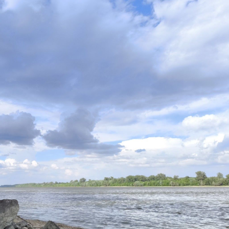
a Dunán az elmúlt években, de ez a május eleji rekord kisví
tartósan alacsony vízállás és az egymást követő időjárási fr
dozók a sorozatos légnyomás-ingadozás és a tiszta, sekély 
ktikussá váltak.