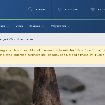
Keresés
Videók
Vizek
Írások
Hasznos
Pályázat
Általános
Pergetés Wizard Vertixekkel
uházunkat!
Az egyetlen hivatalos oldalunk a
www.haldor
ozol feltűnően olcsó Haldorádó-termékekkel, az nagy eséll