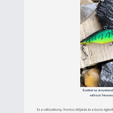
N
Kerestem a partközeli medertörések
vízállás gyakran rendkívüli tisztas
természetesebb külsejű, plasztik te
műcsalik.