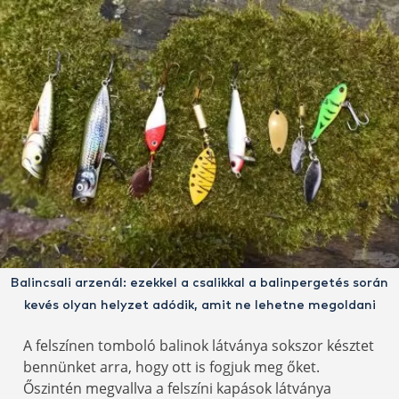
Balincsali arzenál: ezekkel a csalikkal a balinpergetés során
kevés olyan helyzet adódik, amit ne lehetne megoldani
A felszínen tomboló balinok látványa sokszor késztet
bennünket arra, hogy ott is fogjuk meg őket.
Őszintén megvallva a felszíni kapások látványa