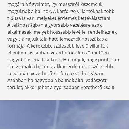
magára a figyelmet, így messziről kiszemelik
maguknak a balinok. A körforgó villantóknak több
típusa is van, melyeket érdemes kettéválasztani.
Általánosságban a gyorsabb vezetésre azok
alkalmasak, melyek hosszabb levéllel rendelkeznek,
vagyis a rajtuk található lemeznek hosszúkás a
formája. A kerekebb, szélesebb levelű villantók
ellenben lassabban vezethetőek köszönhetően
nagyobb ellenállásuknak. Ha tudjuk, hogy pontosan
hol vannak a balinok, akkor érdemes a szélesebb,
lassabban vezethető körforgókkal horgászni.
Azonban ha nagyobb a balinok által vadászott
terület, akkor jöhet a gyorsabban vezethető csali!