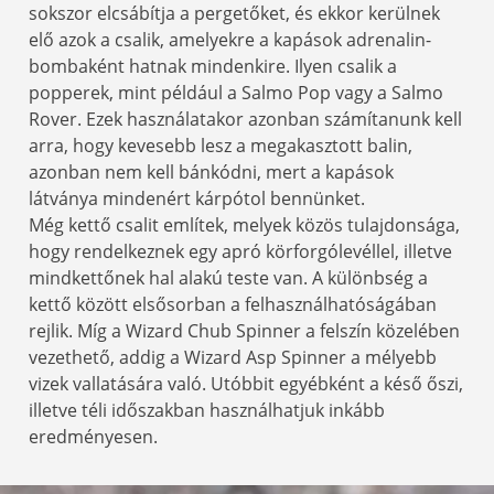
sokszor elcsábítja a pergetőket, és ekkor kerülnek
elő azok a csalik, amelyekre a kapások adrenalin-
bombaként hatnak mindenkire. Ilyen csalik a
popperek, mint például a Salmo Pop vagy a Salmo
Rover. Ezek használatakor azonban számítanunk kell
arra, hogy kevesebb lesz a megakasztott balin,
azonban nem kell bánkódni, mert a kapások
látványa mindenért kárpótol bennünket.
Még kettő csalit említek, melyek közös tulajdonsága,
hogy rendelkeznek egy apró körforgólevéllel, illetve
mindkettőnek hal alakú teste van. A különbség a
kettő között elsősorban a felhasználhatóságában
rejlik. Míg a Wizard Chub Spinner a felszín közelében
vezethető, addig a Wizard Asp Spinner a mélyebb
vizek vallatására való. Utóbbit egyébként a késő őszi,
illetve téli időszakban használhatjuk inkább
eredményesen.