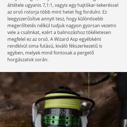
áttétele ugyanis 7,1:1, vagyis egy hajtókar-tekeréssel
az orsó rotorja több mint hetet fog fordulni. Ez
leegyszerűsítve annyit tesz, hogy különösebb
megerőltetés nélkül tudjuk nagyon gyorsan vezetni
vele a csalinkat, ezért a balinozáshoz tökéletesen
megfelel ez az orsó. A Wizard Asp egyébként
rendkívül sima futású, kiváló fékszerkezetű is
egyben, melyek mind fontosak a pergető
horgászatok során.