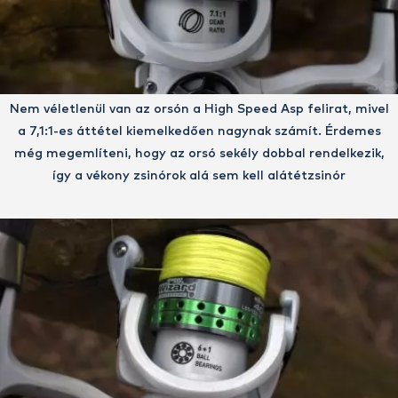
Nem véletlenül van az orsón a High Speed Asp felirat, mivel
a 7,1:1-es áttétel kiemelkedően nagynak számít. Érdemes
még megemlíteni, hogy az orsó sekély dobbal rendelkezik,
így a vékony zsinórok alá sem kell alátétzsinór