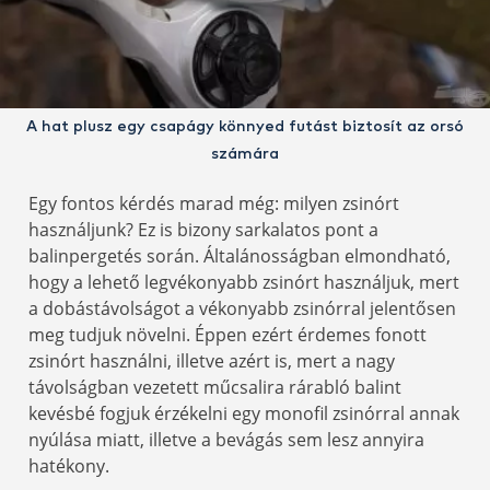
A hat plusz egy csapágy könnyed futást biztosít az orsó
számára
Egy fontos kérdés marad még: milyen zsinórt
használjunk? Ez is bizony sarkalatos pont a
balinpergetés során. Általánosságban elmondható,
hogy a lehető legvékonyabb zsinórt használjuk, mert
a dobástávolságot a vékonyabb zsinórral jelentősen
meg tudjuk növelni. Éppen ezért érdemes fonott
zsinórt használni, illetve azért is, mert a nagy
távolságban vezetett műcsalira rárabló balint
kevésbé fogjuk érzékelni egy monofil zsinórral annak
nyúlása miatt, illetve a bevágás sem lesz annyira
hatékony.