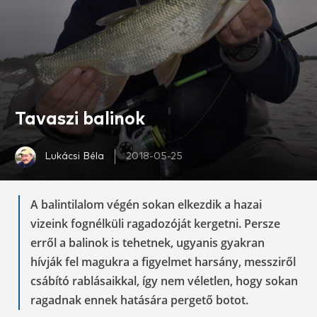
Tavaszi balinok
Lukácsi Béla
2018-05-25
A balintilalom végén sokan elkezdik a hazai
vizeink fognélküli ragadozóját kergetni. Persze
erről a balinok is tehetnek, ugyanis gyakran
hívják fel magukra a figyelmet harsány, messziről
csábító rablásaikkal, így nem véletlen, hogy sokan
ragadnak ennek hatására pergető botot.