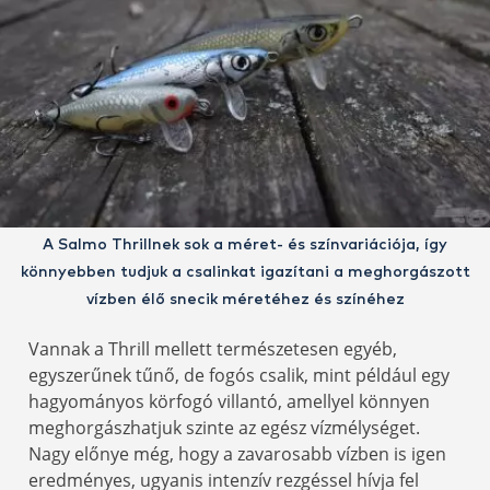
A Salmo Thrillnek sok a méret- és színvariációja, így
könnyebben tudjuk a csalinkat igazítani a meghorgászott
vízben élő snecik méretéhez és színéhez
Vannak a Thrill mellett természetesen egyéb,
egyszerűnek tűnő, de fogós csalik, mint például egy
hagyományos körfogó villantó, amellyel könnyen
meghorgászhatjuk szinte az egész vízmélységet.
Nagy előnye még, hogy a zavarosabb vízben is igen
eredményes, ugyanis intenzív rezgéssel hívja fel