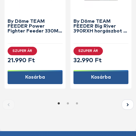
By Döme TEAM
By Döme TEAM
FEEDER Power
FEEDER Big River
Fighter Feeder 330M
390RXH horgászbot +
horgászbot +
Dobókesztyű ujj
Dobókesztyű ujj
SZUPER ÁR
SZUPER ÁR
21.990 Ft
32.990 Ft
Kosárba
Kosárba