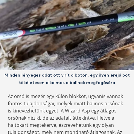
Minden lényeges adat ott virít a boton, egy ilyen erejű bot
tökéletesen alkalmas a balinok megfogására
Az orsó is megér egy külön blokkot, ugyanis vannak
fontos tulajdonságai, melyek miatt balinos orsónak
is kinevezhetünk egyet. A Wizard Asp egy átlagos
orsónak néz ki, de az adatait áttekintve, illetve a
hajtókart megtekerve, észrevehetünk egy olyan
tulajdonságot, mely nem mondható átlagosnak. Az