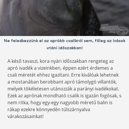
Ne feledkezzünk el az apróbb csalikról sem, főleg az ívások
utáni időszakban!
A késő tavaszi, kora nyári időszakban rengeteg az
apró ivadék a vizeinkben, éppen ezért érdemes a
csali méretét ehhez igazítani. Erre kiválóak lehetnek
a mostanában berobbant apró támolygó villantók,
melyek tökéletesen utánozzák a parányi ivadékokat.
Ezek az aprónak mondható csalik is igazán fogósak, s
nem ritka, hogy egy-egy nagyobb méretű balin is
rákap ezekre könnyedén túlszárnyalva
várakozásainkat!