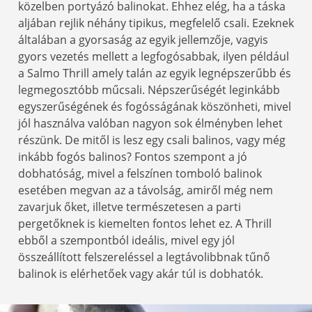
közelben portyázó balinokat. Ehhez elég, ha a táska
aljában rejlik néhány tipikus, megfelelő csali. Ezeknek
általában a gyorsaság az egyik jellemzője, vagyis
gyors vezetés mellett a legfogósabbak, ilyen például
a Salmo Thrill amely talán az egyik legnépszerűbb és
legmegosztóbb műcsali. Népszerűségét leginkább
egyszerűségének és fogósságának köszönheti, mivel
jól használva valóban nagyon sok élményben lehet
részünk. De mitől is lesz egy csali balinos, vagy még
inkább fogós balinos? Fontos szempont a jó
dobhatóság, mivel a felszínen tomboló balinok
esetében megvan az a távolság, amiről még nem
zavarjuk őket, illetve természetesen a parti
pergetőknek is kiemelten fontos lehet ez. A Thrill
ebből a szempontból ideális, mivel egy jól
összeállított felszereléssel a legtávolibbnak tűnő
balinok is elérhetőek vagy akár túl is dobhatók.