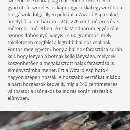
szerencsére manapság már lehet direkt e célra
gyártott felszerelést is kapni, így sokkal egyszerűbb a
horgászok dolga. Ilyen például a Wizard Asp család,
amelyből a bot három – 240, 270 centiméteres és 3
méteres – méretben létezik. Mindhárom egyébként
azonos dobósúlyú, vagyis 14-60 grammos, mely
tökéletesen megfelel a legtöbb balinos csalinak.
Fontos megjegyezni, hogy a balinok fárasztása során
kell, hogy legyen a botnak kellő lágysága, melynek
köszönhetően a megakasztott halak fárasztása is
élményszámba mehet. Ezt a Wizard Asp botok
nagyon szépen hozzák. A hosszabb verziókat inkább
a parti horgászok kedvelik, míg a 240 centiméteres
változatot a csónakos balinozás során részesítik
előnyben.