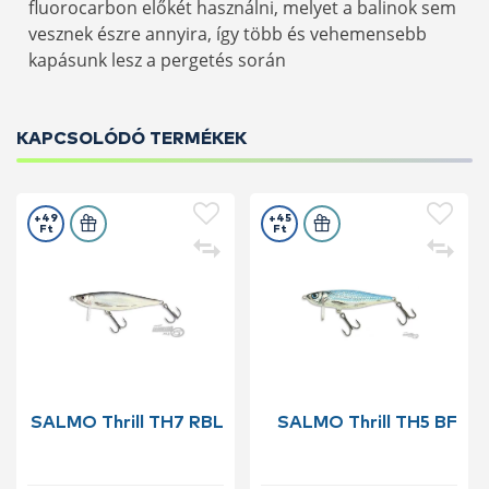
fluorocarbon előkét használni, melyet a balinok sem
vesznek észre annyira, így több és vehemensebb
kapásunk lesz a pergetés során
KAPCSOLÓDÓ TERMÉKEK
+49
+45
Ft
Ft
SALMO Thrill TH7 RBL
SALMO Thrill TH5 BF